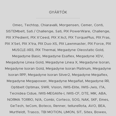
GYÁRTÓK
,
,
,
,
,
,
Omec
Techtop
Chiaravalli
Morgensen
Cemer
Conti
,
,
,
,
,
SISTEMbelt
Sati / Challenge
Sati
PIX PowerWare
Challenge
,
,
,
,
,
PIX X'Pedient
PIX X'Ceed
PIX X'Act
PIX TorquePlus
PIX Fras
,
,
,
,
,
PIX X'Set
PIX X'tra
PIX Duo-XS
PIX Lawnmaster
PIX Force
PIX
,
,
,
MUSCLE-XR3
PIX Thermal
Megadyne Oleostatic Gold
,
,
,
Megadyne Basic
Megadyne Esaflex
Megadyne XDV
,
,
,
Megadyne Linea Gold
Megadyne Linea X
Megadyne Isoran
,
,
Megadyne Isoran Gold
Megadyne Isoran Platinum
Megadyne
,
,
,
Isoran RPP
Megadyne Isoran Silver2
Megadyne Megaflex
,
,
,
Megadyne Megapower
Megadyne Megaflat
Megadyne RR
,
,
,
,
,
,
Optibelt Optimax
SWR
Vision
IWIS-Elite
IWIS-Jwis
ITA
,
,
,
,
,
,
Tecnidea Cidue
IWIS-MEGAlife-I
IWIS-CF
DTE
MIK
ABA
,
,
,
,
,
,
,
,
NORMA TORRO
N/A
Combi
Corteco
SOG
NAK
SKF
Emes
,
,
,
,
,
,
,
GeTech
teCom
Boteco
Renner
tellureRota
AVO
BEA
,
,
,
,
,
,
,
Murtfeldt
Trasco
TBI MOTION
LIMON
SIT
Sitex
Bowex