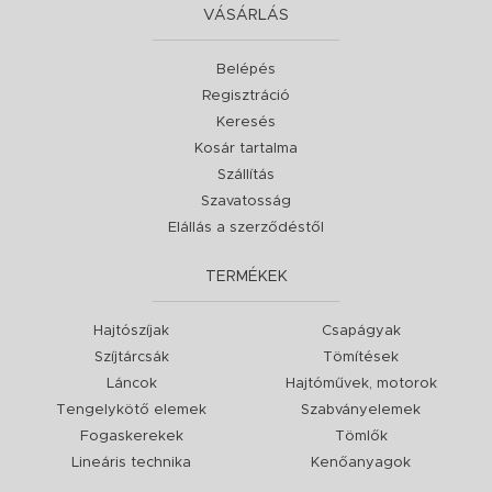
VÁSÁRLÁS
Belépés
Regisztráció
Keresés
Kosár tartalma
Szállítás
Szavatosság
Elállás a szerződéstől
TERMÉKEK
Hajtószíjak
Csapágyak
Szíjtárcsák
Tömítések
Láncok
Hajtóművek, motorok
Tengelykötő elemek
Szabványelemek
Fogaskerekek
Tömlők
Lineáris technika
Kenőanyagok