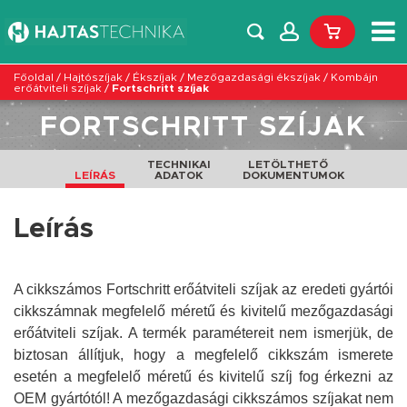
Főoldal
/
Hajtószíjak
/
Ékszíjak
/
Mezőgazdasági ékszíjak
/
Kombájn
erőátviteli szíjak
/
Fortschritt szíjak
FORTSCHRITT SZÍJAK
TECHNIKAI
LETÖLTHETŐ
LEÍRÁS
ADATOK
DOKUMENTUMOK
Leírás
A cikkszámos Fortschritt erőátviteli szíjak az eredeti gyártói
cikkszámnak megfelelő méretű és kivitelű mezőgazdasági
erőátviteli szíjak. A termék paramétereit nem ismerjük, de
biztosan állítjuk, hogy a megfelelő cikkszám ismerete
esetén a megfelelő méretű és kivitelű szíj fog érkezni az
OEM gyártótól!
A mezőgazdasági cikkszámos szíjakat nem