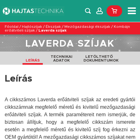
Főoldal
/
Hajtószíjak
/
Ékszíjak
/
Mezőgazdasági ékszíjak
/
Kombájn
erőátviteli szíjak
/
Laverda szíjak
LAVERDA SZÍJAK
TECHNIKAI
LETÖLTHETŐ
LEÍRÁS
ADATOK
DOKUMENTUMOK
Leírás
A cikkszámos Laverda erőátviteli szíjak az eredeti gyártói
cikkszámnak megfelelő méretű és kivitelű mezőgazdasági
erőátviteli szíjak. A termék paramétereit nem ismerjük, de
biztosan állítjuk, hogy a megfelelő cikkszám ismerete
esetén a megfelelő méretű és kivitelű szíj fog érkezni az
OEM gyártótól!
A mezőgazdasági cikkszámos szíjakat nem