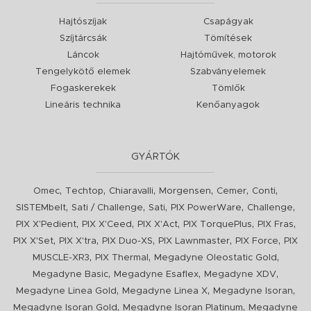
Hajtószíjak
Csapágyak
Szíjtárcsák
Tömítések
Láncok
Hajtóművek, motorok
Tengelykötő elemek
Szabványelemek
Fogaskerekek
Tömlők
Lineáris technika
Kenőanyagok
GYÁRTÓK
,
,
,
,
,
,
Omec
Techtop
Chiaravalli
Morgensen
Cemer
Conti
,
,
,
,
,
SISTEMbelt
Sati / Challenge
Sati
PIX PowerWare
Challenge
,
,
,
,
,
PIX X'Pedient
PIX X'Ceed
PIX X'Act
PIX TorquePlus
PIX Fras
,
,
,
,
,
PIX X'Set
PIX X'tra
PIX Duo-XS
PIX Lawnmaster
PIX Force
PIX
,
,
,
MUSCLE-XR3
PIX Thermal
Megadyne Oleostatic Gold
,
,
,
Megadyne Basic
Megadyne Esaflex
Megadyne XDV
,
,
,
Megadyne Linea Gold
Megadyne Linea X
Megadyne Isoran
,
,
Megadyne Isoran Gold
Megadyne Isoran Platinum
Megadyne