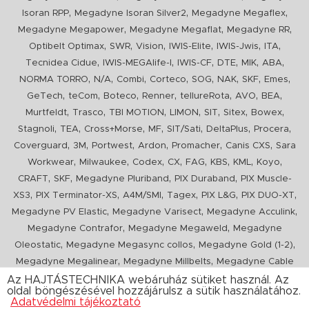
,
,
,
Isoran RPP
Megadyne Isoran Silver2
Megadyne Megaflex
,
,
,
Megadyne Megapower
Megadyne Megaflat
Megadyne RR
,
,
,
,
,
,
Optibelt Optimax
SWR
Vision
IWIS-Elite
IWIS-Jwis
ITA
,
,
,
,
,
,
Tecnidea Cidue
IWIS-MEGAlife-I
IWIS-CF
DTE
MIK
ABA
,
,
,
,
,
,
,
,
NORMA TORRO
N/A
Combi
Corteco
SOG
NAK
SKF
Emes
,
,
,
,
,
,
,
GeTech
teCom
Boteco
Renner
tellureRota
AVO
BEA
,
,
,
,
,
,
,
Murtfeldt
Trasco
TBI MOTION
LIMON
SIT
Sitex
Bowex
,
,
,
,
,
,
,
Stagnoli
TEA
Cross+Morse
MF
SIT/Sati
DeltaPlus
Procera
,
,
,
,
,
,
Coverguard
3M
Portwest
Ardon
Promacher
Canis CXS
Sara
,
,
,
,
,
,
,
,
Workwear
Milwaukee
Codex
CX
FAG
KBS
KML
Koyo
,
,
,
,
CRAFT
SKF
Megadyne Pluriband
PIX Duraband
PIX Muscle-
,
,
,
,
,
,
XS3
PIX Terminator-XS
A4M/SMI
Tagex
PIX L&G
PIX DUO-XT
,
,
,
Megadyne PV Elastic
Megadyne Varisect
Megadyne Acculink
,
,
Megadyne Contrafor
Megadyne Megaweld
Megadyne
,
,
,
Oleostatic
Megadyne Megasync collos
Megadyne Gold (1-2)
,
,
Megadyne Megalinear
Megadyne Millbelts
Megadyne Cable
,
,
,
,
,
Pull
PIX X'Ceed
Megadyne Pull Down
Optibelt VB
Mitsuboshi
Az HAJTÁSTECHNIKA webáruház sütiket használ. Az
oldal böngészésével hozzájárulsz a sütik használatához.
,
,
,
ConCar
Megadyne Megarib
PIX HARVESTER
Urgent
Adatvédelmi tájékoztató