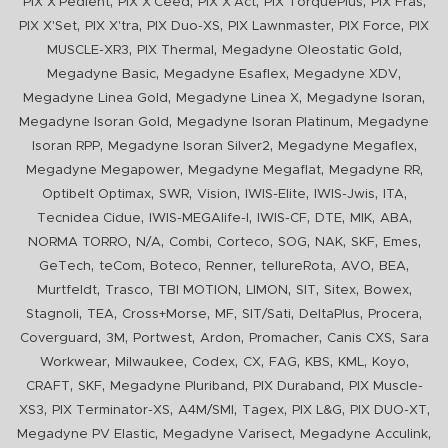
,
,
,
,
,
PIX X'Pedient
PIX X'Ceed
PIX X'Act
PIX TorquePlus
PIX Fras
,
,
,
,
,
PIX X'Set
PIX X'tra
PIX Duo-XS
PIX Lawnmaster
PIX Force
PIX
,
,
,
MUSCLE-XR3
PIX Thermal
Megadyne Oleostatic Gold
,
,
,
Megadyne Basic
Megadyne Esaflex
Megadyne XDV
,
,
,
Megadyne Linea Gold
Megadyne Linea X
Megadyne Isoran
,
,
Megadyne Isoran Gold
Megadyne Isoran Platinum
Megadyne
,
,
,
Isoran RPP
Megadyne Isoran Silver2
Megadyne Megaflex
,
,
,
Megadyne Megapower
Megadyne Megaflat
Megadyne RR
,
,
,
,
,
,
Optibelt Optimax
SWR
Vision
IWIS-Elite
IWIS-Jwis
ITA
,
,
,
,
,
,
Tecnidea Cidue
IWIS-MEGAlife-I
IWIS-CF
DTE
MIK
ABA
,
,
,
,
,
,
,
,
NORMA TORRO
N/A
Combi
Corteco
SOG
NAK
SKF
Emes
,
,
,
,
,
,
,
GeTech
teCom
Boteco
Renner
tellureRota
AVO
BEA
,
,
,
,
,
,
,
Murtfeldt
Trasco
TBI MOTION
LIMON
SIT
Sitex
Bowex
,
,
,
,
,
,
,
Stagnoli
TEA
Cross+Morse
MF
SIT/Sati
DeltaPlus
Procera
,
,
,
,
,
,
Coverguard
3M
Portwest
Ardon
Promacher
Canis CXS
Sara
,
,
,
,
,
,
,
,
Workwear
Milwaukee
Codex
CX
FAG
KBS
KML
Koyo
,
,
,
,
CRAFT
SKF
Megadyne Pluriband
PIX Duraband
PIX Muscle-
,
,
,
,
,
,
XS3
PIX Terminator-XS
A4M/SMI
Tagex
PIX L&G
PIX DUO-XT
,
,
,
Megadyne PV Elastic
Megadyne Varisect
Megadyne Acculink