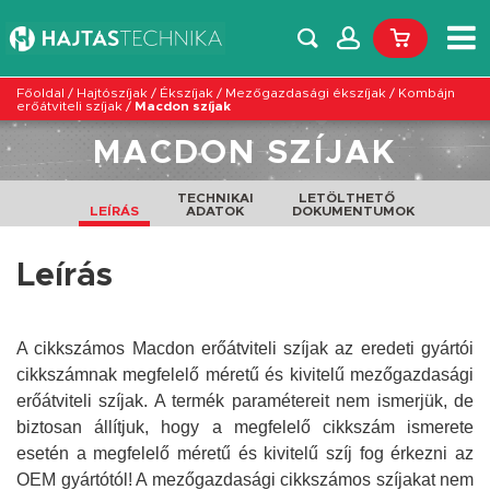
Főoldal
/
Hajtószíjak
/
Ékszíjak
/
Mezőgazdasági ékszíjak
/
Kombájn
erőátviteli szíjak
/
Macdon szíjak
MACDON SZÍJAK
TECHNIKAI
LETÖLTHETŐ
LEÍRÁS
ADATOK
DOKUMENTUMOK
Leírás
A cikkszámos Macdon erőátviteli szíjak az eredeti gyártói
cikkszámnak megfelelő méretű és kivitelű mezőgazdasági
erőátviteli szíjak. A termék paramétereit nem ismerjük, de
biztosan állítjuk, hogy a megfelelő cikkszám ismerete
esetén a megfelelő méretű és kivitelű szíj fog érkezni az
OEM gyártótól!
A mezőgazdasági cikkszámos szíjakat nem