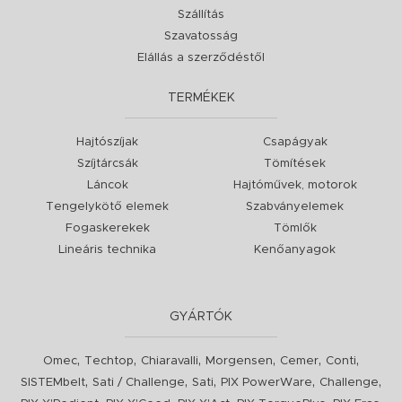
Szállítás
Szavatosság
Elállás a szerződéstől
TERMÉKEK
Hajtószíjak
Csapágyak
Szíjtárcsák
Tömítések
Láncok
Hajtóművek, motorok
Tengelykötő elemek
Szabványelemek
Fogaskerekek
Tömlők
Lineáris technika
Kenőanyagok
GYÁRTÓK
,
,
,
,
,
,
Omec
Techtop
Chiaravalli
Morgensen
Cemer
Conti
,
,
,
,
,
SISTEMbelt
Sati / Challenge
Sati
PIX PowerWare
Challenge