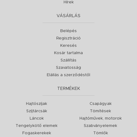
Hírek
VÁSÁRLÁS
Belépés
Regisztráció
Keresés
Kosár tartalma
Szállítás
Szavatosság
Elállás a szerződéstől
TERMÉKEK
Hajtószíjak
Csapágyak
Szíjtárcsák
Tömítések
Láncok
Hajtóművek, motorok
Tengelykötő elemek
Szabványelemek
Fogaskerekek
Tömlők