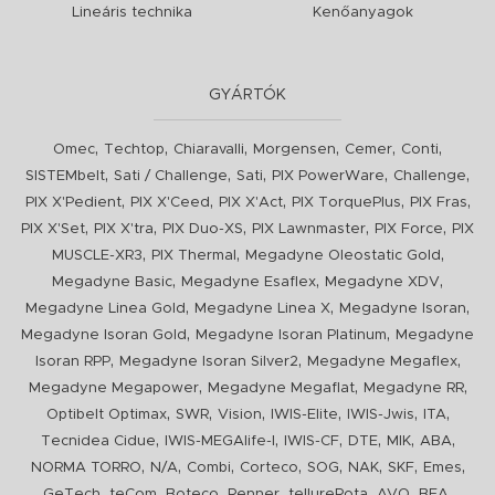
Lineáris technika
Kenőanyagok
GYÁRTÓK
,
,
,
,
,
,
Omec
Techtop
Chiaravalli
Morgensen
Cemer
Conti
,
,
,
,
,
SISTEMbelt
Sati / Challenge
Sati
PIX PowerWare
Challenge
,
,
,
,
,
PIX X'Pedient
PIX X'Ceed
PIX X'Act
PIX TorquePlus
PIX Fras
,
,
,
,
,
PIX X'Set
PIX X'tra
PIX Duo-XS
PIX Lawnmaster
PIX Force
PIX
,
,
,
MUSCLE-XR3
PIX Thermal
Megadyne Oleostatic Gold
,
,
,
Megadyne Basic
Megadyne Esaflex
Megadyne XDV
,
,
,
Megadyne Linea Gold
Megadyne Linea X
Megadyne Isoran
,
,
Megadyne Isoran Gold
Megadyne Isoran Platinum
Megadyne
,
,
,
Isoran RPP
Megadyne Isoran Silver2
Megadyne Megaflex
,
,
,
Megadyne Megapower
Megadyne Megaflat
Megadyne RR
,
,
,
,
,
,
Optibelt Optimax
SWR
Vision
IWIS-Elite
IWIS-Jwis
ITA
,
,
,
,
,
,
Tecnidea Cidue
IWIS-MEGAlife-I
IWIS-CF
DTE
MIK
ABA
,
,
,
,
,
,
,
,
NORMA TORRO
N/A
Combi
Corteco
SOG
NAK
SKF
Emes
,
,
,
,
,
,
,
GeTech
teCom
Boteco
Renner
tellureRota
AVO
BEA