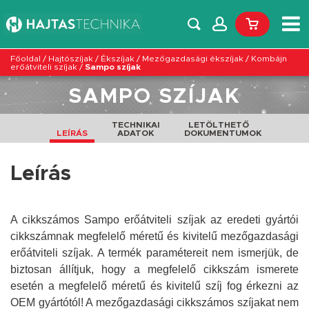
Főoldal
/
Hajtószíjak
/
Ékszíjak
/
Mezőgazdasági ékszíjak
/
Kombájn
erőátviteli szíjak
/
Sampo szíjak
SAMPO SZÍJAK
TECHNIKAI
LETÖLTHETŐ
LEÍRÁS
ADATOK
DOKUMENTUMOK
Leírás
A cikkszámos Sampo erőátviteli szíjak az eredeti gyártói
cikkszámnak megfelelő méretű és kivitelű mezőgazdasági
erőátviteli szíjak. A termék paramétereit nem ismerjük, de
biztosan állítjuk, hogy a megfelelő cikkszám ismerete
esetén a megfelelő méretű és kivitelű szíj fog érkezni az
OEM gyártótól!
A mezőgazdasági cikkszámos szíjakat nem