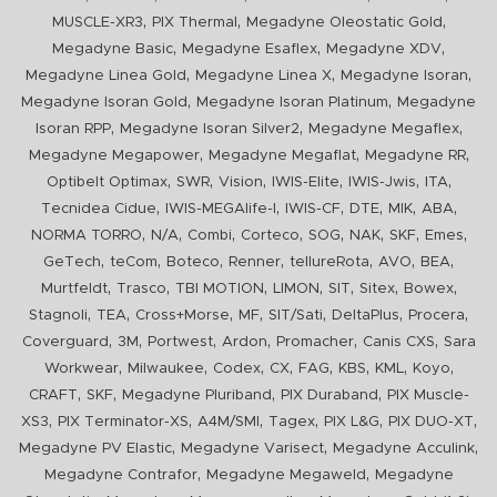
,
,
,
MUSCLE-XR3
PIX Thermal
Megadyne Oleostatic Gold
,
,
,
Megadyne Basic
Megadyne Esaflex
Megadyne XDV
,
,
,
Megadyne Linea Gold
Megadyne Linea X
Megadyne Isoran
,
,
Megadyne Isoran Gold
Megadyne Isoran Platinum
Megadyne
,
,
,
Isoran RPP
Megadyne Isoran Silver2
Megadyne Megaflex
,
,
,
Megadyne Megapower
Megadyne Megaflat
Megadyne RR
,
,
,
,
,
,
Optibelt Optimax
SWR
Vision
IWIS-Elite
IWIS-Jwis
ITA
,
,
,
,
,
,
Tecnidea Cidue
IWIS-MEGAlife-I
IWIS-CF
DTE
MIK
ABA
,
,
,
,
,
,
,
,
NORMA TORRO
N/A
Combi
Corteco
SOG
NAK
SKF
Emes
,
,
,
,
,
,
,
GeTech
teCom
Boteco
Renner
tellureRota
AVO
BEA
,
,
,
,
,
,
,
Murtfeldt
Trasco
TBI MOTION
LIMON
SIT
Sitex
Bowex
,
,
,
,
,
,
,
Stagnoli
TEA
Cross+Morse
MF
SIT/Sati
DeltaPlus
Procera
,
,
,
,
,
,
Coverguard
3M
Portwest
Ardon
Promacher
Canis CXS
Sara
,
,
,
,
,
,
,
,
Workwear
Milwaukee
Codex
CX
FAG
KBS
KML
Koyo
,
,
,
,
CRAFT
SKF
Megadyne Pluriband
PIX Duraband
PIX Muscle-
,
,
,
,
,
,
XS3
PIX Terminator-XS
A4M/SMI
Tagex
PIX L&G
PIX DUO-XT
,
,
,
Megadyne PV Elastic
Megadyne Varisect
Megadyne Acculink
,
,
Megadyne Contrafor
Megadyne Megaweld
Megadyne