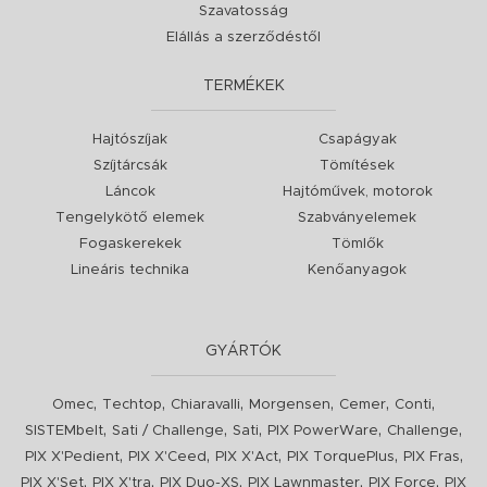
Szavatosság
Elállás a szerződéstől
TERMÉKEK
Hajtószíjak
Csapágyak
Szíjtárcsák
Tömítések
Láncok
Hajtóművek, motorok
Tengelykötő elemek
Szabványelemek
Fogaskerekek
Tömlők
Lineáris technika
Kenőanyagok
GYÁRTÓK
,
,
,
,
,
,
Omec
Techtop
Chiaravalli
Morgensen
Cemer
Conti
,
,
,
,
,
SISTEMbelt
Sati / Challenge
Sati
PIX PowerWare
Challenge
,
,
,
,
,
PIX X'Pedient
PIX X'Ceed
PIX X'Act
PIX TorquePlus
PIX Fras
,
,
,
,
,
PIX X'Set
PIX X'tra
PIX Duo-XS
PIX Lawnmaster
PIX Force
PIX