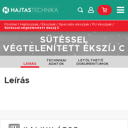
Főoldal
/
Hajtószíjak
/
Ékszíjak
/
Speciális ékszíjak
/
PU ékszíjak
/
Sütéssel végtelenített ékszíj C
SÜTÉSSEL
VÉGTELENÍTETT ÉKSZÍJ C
TECHNIKAI
LETÖLTHETŐ
LEÍRÁS
ADATOK
DOKUMENTUMOK
Leírás