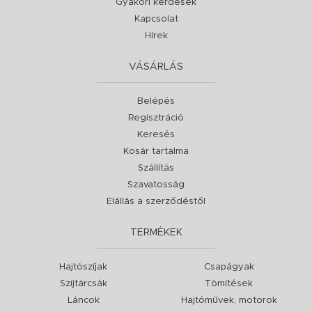
Gyakori kérdések
Kapcsolat
Hírek
VÁSÁRLÁS
Belépés
Regisztráció
Keresés
Kosár tartalma
Szállítás
Szavatosság
Elállás a szerződéstől
TERMÉKEK
Hajtószíjak
Csapágyak
Szíjtárcsák
Tömítések
Láncok
Hajtóművek, motorok