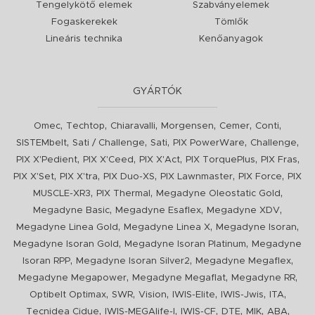
Tengelykötő elemek
Szabványelemek
Fogaskerekek
Tömlők
Lineáris technika
Kenőanyagok
GYÁRTÓK
,
,
,
,
,
,
Omec
Techtop
Chiaravalli
Morgensen
Cemer
Conti
,
,
,
,
,
SISTEMbelt
Sati / Challenge
Sati
PIX PowerWare
Challenge
,
,
,
,
,
PIX X'Pedient
PIX X'Ceed
PIX X'Act
PIX TorquePlus
PIX Fras
,
,
,
,
,
PIX X'Set
PIX X'tra
PIX Duo-XS
PIX Lawnmaster
PIX Force
PIX
,
,
,
MUSCLE-XR3
PIX Thermal
Megadyne Oleostatic Gold
,
,
,
Megadyne Basic
Megadyne Esaflex
Megadyne XDV
,
,
,
Megadyne Linea Gold
Megadyne Linea X
Megadyne Isoran
,
,
Megadyne Isoran Gold
Megadyne Isoran Platinum
Megadyne
,
,
,
Isoran RPP
Megadyne Isoran Silver2
Megadyne Megaflex
,
,
,
Megadyne Megapower
Megadyne Megaflat
Megadyne RR
,
,
,
,
,
,
Optibelt Optimax
SWR
Vision
IWIS-Elite
IWIS-Jwis
ITA
,
,
,
,
,
,
Tecnidea Cidue
IWIS-MEGAlife-I
IWIS-CF
DTE
MIK
ABA