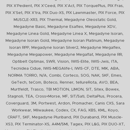
,
,
,
,
,
PIX X'Pedient
PIX X'Ceed
PIX X'Act
PIX TorquePlus
PIX Fras
,
,
,
,
,
PIX X'Set
PIX X'tra
PIX Duo-XS
PIX Lawnmaster
PIX Force
PIX
,
,
,
MUSCLE-XR3
PIX Thermal
Megadyne Oleostatic Gold
,
,
,
Megadyne Basic
Megadyne Esaflex
Megadyne XDV
,
,
,
Megadyne Linea Gold
Megadyne Linea X
Megadyne Isoran
,
,
Megadyne Isoran Gold
Megadyne Isoran Platinum
Megadyne
,
,
,
Isoran RPP
Megadyne Isoran Silver2
Megadyne Megaflex
,
,
,
Megadyne Megapower
Megadyne Megaflat
Megadyne RR
,
,
,
,
,
,
Optibelt Optimax
SWR
Vision
IWIS-Elite
IWIS-Jwis
ITA
,
,
,
,
,
,
Tecnidea Cidue
IWIS-MEGAlife-I
IWIS-CF
DTE
MIK
ABA
,
,
,
,
,
,
,
,
NORMA TORRO
N/A
Combi
Corteco
SOG
NAK
SKF
Emes
,
,
,
,
,
,
,
GeTech
teCom
Boteco
Renner
tellureRota
AVO
BEA
,
,
,
,
,
,
,
Murtfeldt
Trasco
TBI MOTION
LIMON
SIT
Sitex
Bowex
,
,
,
,
,
,
,
Stagnoli
TEA
Cross+Morse
MF
SIT/Sati
DeltaPlus
Procera
,
,
,
,
,
,
Coverguard
3M
Portwest
Ardon
Promacher
Canis CXS
Sara
,
,
,
,
,
,
,
,
Workwear
Milwaukee
Codex
CX
FAG
KBS
KML
Koyo
,
,
,
,
CRAFT
SKF
Megadyne Pluriband
PIX Duraband
PIX Muscle-
,
,
,
,
,
,
XS3
PIX Terminator-XS
A4M/SMI
Tagex
PIX L&G
PIX DUO-XT