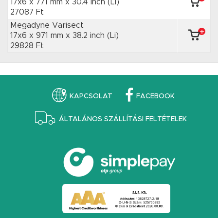
17x6 x 771 mm
x 30.4 inch
(Li)
27087 Ft
Megadyne Varisect
17x6 x 971 mm
x 38.2 inch
(Li)
29828 Ft
KAPCSOLAT
FACEBOOK
ÁLTALÁNOS SZÁLLÍTÁSI FELTÉTELEK