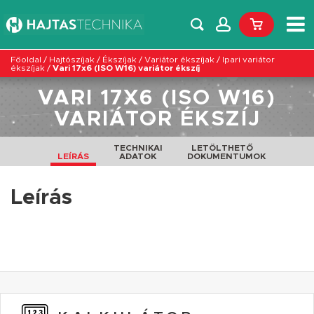
Főoldal
/
Hajtószíjak
/
Ékszíjak
/
Variátor ékszíjak
/
Ipari variátor
ékszíjak
/
Vari 17x6 (ISO W16) variátor ékszíj
VARI 17X6 (ISO W16)
VARIÁTOR ÉKSZÍJ
TECHNIKAI
LETÖLTHETŐ
LEÍRÁS
ADATOK
DOKUMENTUMOK
Leírás