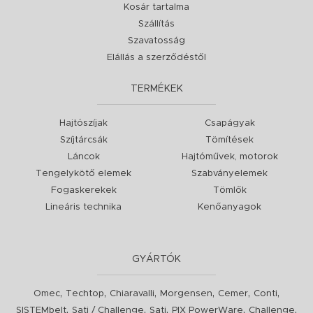
Kosár tartalma
Szállítás
Szavatosság
Elállás a szerződéstől
TERMÉKEK
Hajtószíjak
Csapágyak
Szíjtárcsák
Tömítések
Láncok
Hajtóművek, motorok
Tengelykötő elemek
Szabványelemek
Fogaskerekek
Tömlők
Lineáris technika
Kenőanyagok
GYÁRTÓK
,
,
,
,
,
,
Omec
Techtop
Chiaravalli
Morgensen
Cemer
Conti
,
,
,
,
,
SISTEMbelt
Sati / Challenge
Sati
PIX PowerWare
Challenge