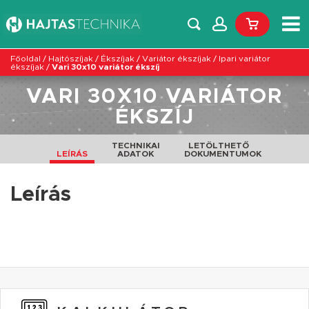
Főoldal
/
Hajtószíjak
/
Ékszíjak
/
Variátor ékszíjak
/
Ipari variátor
ékszíjak
/
Vari 30x10 variátor ékszíj
VARI 30X10 VARIÁTOR
ÉKSZÍJ
TECHNIKAI
LETÖLTHETŐ
LEÍRÁS
ADATOK
DOKUMENTUMOK
Leírás