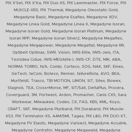
,
,
,
,
,
PIX X'Set
PIX X'tra
PIX Duo-XS
PIX Lawnmaster
PIX Force
PIX
,
,
,
MUSCLE-XR3
PIX Thermal
Megadyne Oleostatic Gold
,
,
,
Megadyne Basic
Megadyne Esaflex
Megadyne XDV
,
,
,
Megadyne Linea Gold
Megadyne Linea X
Megadyne Isoran
,
,
Megadyne Isoran Gold
Megadyne Isoran Platinum
Megadyne
,
,
,
Isoran RPP
Megadyne Isoran Silver2
Megadyne Megaflex
,
,
,
Megadyne Megapower
Megadyne Megaflat
Megadyne RR
,
,
,
,
,
,
Optibelt Optimax
SWR
Vision
IWIS-Elite
IWIS-Jwis
ITA
,
,
,
,
,
,
Tecnidea Cidue
IWIS-MEGAlife-I
IWIS-CF
DTE
MIK
ABA
,
,
,
,
,
,
,
,
NORMA TORRO
N/A
Combi
Corteco
SOG
NAK
SKF
Emes
,
,
,
,
,
,
,
GeTech
teCom
Boteco
Renner
tellureRota
AVO
BEA
,
,
,
,
,
,
,
Murtfeldt
Trasco
TBI MOTION
LIMON
SIT
Sitex
Bowex
,
,
,
,
,
,
,
Stagnoli
TEA
Cross+Morse
MF
SIT/Sati
DeltaPlus
Procera
,
,
,
,
,
,
Coverguard
3M
Portwest
Ardon
Promacher
Canis CXS
Sara
,
,
,
,
,
,
,
,
Workwear
Milwaukee
Codex
CX
FAG
KBS
KML
Koyo
,
,
,
,
CRAFT
SKF
Megadyne Pluriband
PIX Duraband
PIX Muscle-
,
,
,
,
,
,
XS3
PIX Terminator-XS
A4M/SMI
Tagex
PIX L&G
PIX DUO-XT
,
,
,
Megadyne PV Elastic
Megadyne Varisect
Megadyne Acculink
,
,
Megadyne Contrafor
Megadyne Megaweld
Megadyne