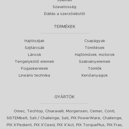
Szállítás
Szavatosság
Elállás a szerződéstől
TERMÉKEK
Hajtószíjak
Csapágyak
Szíjtárcsák
Tömítések
Láncok
Hajtóművek, motorok
Tengelykötő elemek
Szabványelemek
Fogaskerekek
Tömlők
Lineáris technika
Kenőanyagok
GYÁRTÓK
,
,
,
,
,
,
Omec
Techtop
Chiaravalli
Morgensen
Cemer
Conti
,
,
,
,
,
SISTEMbelt
Sati / Challenge
Sati
PIX PowerWare
Challenge
,
,
,
,
,
PIX X'Pedient
PIX X'Ceed
PIX X'Act
PIX TorquePlus
PIX Fras