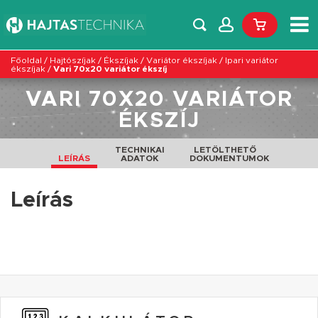
Főoldal
/
Hajtószíjak
/
Ékszíjak
/
Variátor ékszíjak
/
Ipari variátor
ékszíjak
/
Vari 70x20 variátor ékszíj
VARI 70X20 VARIÁTOR
ÉKSZÍJ
TECHNIKAI
LETÖLTHETŐ
LEÍRÁS
ADATOK
DOKUMENTUMOK
Leírás