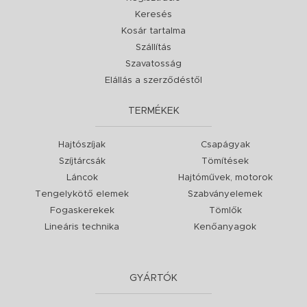
Keresés
Kosár tartalma
Szállítás
Szavatosság
Elállás a szerződéstől
TERMÉKEK
Hajtószíjak
Csapágyak
Szíjtárcsák
Tömítések
Láncok
Hajtóművek, motorok
Tengelykötő elemek
Szabványelemek
Fogaskerekek
Tömlők
Lineáris technika
Kenőanyagok
GYÁRTÓK