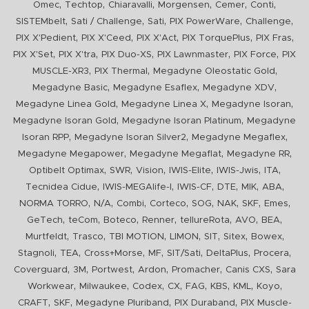
,
,
,
,
,
,
Omec
Techtop
Chiaravalli
Morgensen
Cemer
Conti
,
,
,
,
,
SISTEMbelt
Sati / Challenge
Sati
PIX PowerWare
Challenge
,
,
,
,
,
PIX X'Pedient
PIX X'Ceed
PIX X'Act
PIX TorquePlus
PIX Fras
,
,
,
,
,
PIX X'Set
PIX X'tra
PIX Duo-XS
PIX Lawnmaster
PIX Force
PIX
,
,
,
MUSCLE-XR3
PIX Thermal
Megadyne Oleostatic Gold
,
,
,
Megadyne Basic
Megadyne Esaflex
Megadyne XDV
,
,
,
Megadyne Linea Gold
Megadyne Linea X
Megadyne Isoran
,
,
Megadyne Isoran Gold
Megadyne Isoran Platinum
Megadyne
,
,
,
Isoran RPP
Megadyne Isoran Silver2
Megadyne Megaflex
,
,
,
Megadyne Megapower
Megadyne Megaflat
Megadyne RR
,
,
,
,
,
,
Optibelt Optimax
SWR
Vision
IWIS-Elite
IWIS-Jwis
ITA
,
,
,
,
,
,
Tecnidea Cidue
IWIS-MEGAlife-I
IWIS-CF
DTE
MIK
ABA
,
,
,
,
,
,
,
,
NORMA TORRO
N/A
Combi
Corteco
SOG
NAK
SKF
Emes
,
,
,
,
,
,
,
GeTech
teCom
Boteco
Renner
tellureRota
AVO
BEA
,
,
,
,
,
,
,
Murtfeldt
Trasco
TBI MOTION
LIMON
SIT
Sitex
Bowex
,
,
,
,
,
,
,
Stagnoli
TEA
Cross+Morse
MF
SIT/Sati
DeltaPlus
Procera
,
,
,
,
,
,
Coverguard
3M
Portwest
Ardon
Promacher
Canis CXS
Sara
,
,
,
,
,
,
,
,
Workwear
Milwaukee
Codex
CX
FAG
KBS
KML
Koyo
,
,
,
,
CRAFT
SKF
Megadyne Pluriband
PIX Duraband
PIX Muscle-