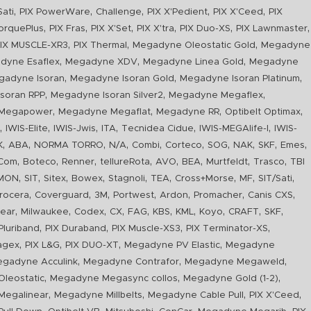
,
,
,
,
,
Sati
PIX PowerWare
Challenge
PIX X'Pedient
PIX X'Ceed
PIX
,
,
,
,
,
,
orquePlus
PIX Fras
PIX X'Set
PIX X'tra
PIX Duo-XS
PIX Lawnmaster
,
,
,
IX MUSCLE-XR3
PIX Thermal
Megadyne Oleostatic Gold
Megadyne
,
,
,
dyne Esaflex
Megadyne XDV
Megadyne Linea Gold
Megadyne
,
,
,
gadyne Isoran
Megadyne Isoran Gold
Megadyne Isoran Platinum
,
,
,
soran RPP
Megadyne Isoran Silver2
Megadyne Megaflex
,
,
,
,
Megapower
Megadyne Megaflat
Megadyne RR
Optibelt Optimax
,
,
,
,
,
,
n
IWIS-Elite
IWIS-Jwis
ITA
Tecnidea Cidue
IWIS-MEGAlife-I
IWIS-
,
,
,
,
,
,
,
,
,
,
K
ABA
NORMA TORRO
N/A
Combi
Corteco
SOG
NAK
SKF
Emes
,
,
,
,
,
,
,
,
Com
Boteco
Renner
tellureRota
AVO
BEA
Murtfeldt
Trasco
TBI
,
,
,
,
,
,
,
,
,
IMON
SIT
Sitex
Bowex
Stagnoli
TEA
Cross+Morse
MF
SIT/Sati
,
,
,
,
,
,
,
rocera
Coverguard
3M
Portwest
Ardon
Promacher
Canis CXS
,
,
,
,
,
,
,
,
,
,
ear
Milwaukee
Codex
CX
FAG
KBS
KML
Koyo
CRAFT
SKF
,
,
,
,
luriband
PIX Duraband
PIX Muscle-XS3
PIX Terminator-XS
,
,
,
,
agex
PIX L&G
PIX DUO-XT
Megadyne PV Elastic
Megadyne
,
,
,
gadyne Acculink
Megadyne Contrafor
Megadyne Megaweld
,
,
,
leostatic
Megadyne Megasync collos
Megadyne Gold (1-2)
,
,
,
,
Megalinear
Megadyne Millbelts
Megadyne Cable Pull
PIX X'Ceed