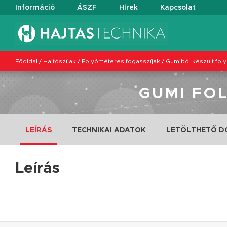
Információ
ÁSZF
Hírek
Kapcsolat
Főoldal
/
Hajtószíjak
/
Folyóméteres fogasszíjak
/
Gumiból készült fol
GUMI FO
LEÍRÁS
TECHNIKAI ADATOK
LETÖLTHETŐ 
Leírás