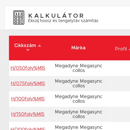
KALKULÁTOR
Ékszíj hossz és tengelytáv számítás
Cikkszám
Márka
Profil
Megadyne Megasync
H/050foly%MIS
collos
Megadyne Megasync
H/075foly%MIS
collos
Megadyne Megasync
H/100foly%MIS
collos
Megadyne Megasync
H/150foly%MIS
collos
Megadyne Megasync
H/200foly%MIS