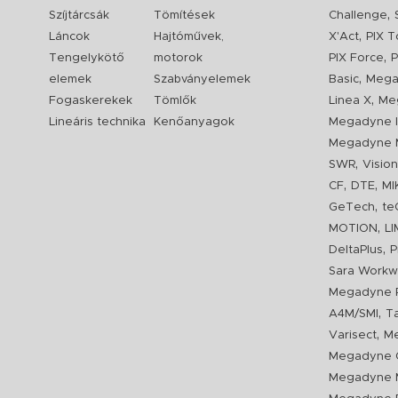
,
Szíjtárcsák
Tömítések
Challenge
,
Láncok
Hajtóművek,
X'Act
PIX T
,
Tengelykötő
motorok
PIX Force
P
,
elemek
Szabványelemek
Basic
Mega
,
Fogaskerekek
Tömlők
Linea X
Me
Lineáris technika
Kenőanyagok
Megadyne I
Megadyne 
,
SWR
Visio
,
,
CF
DTE
MI
,
GeTech
te
,
MOTION
L
,
DeltaPlus
P
Sara Workw
Megadyne P
,
A4M/SMI
T
,
Varisect
Me
Megadyne O
Megadyne 