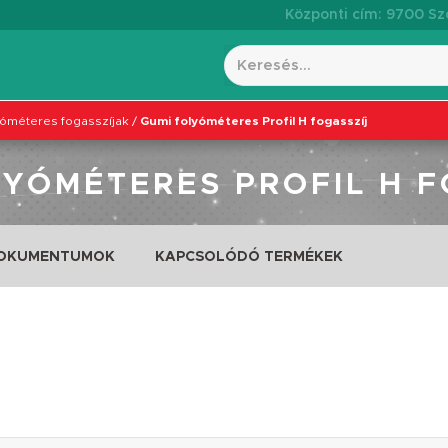
Központi cím: 9700 Szo
yóméteres fogasszíjak
/
Gumi folyóméteres Profil H fogasszíj
LYÓMÉTERES PROFIL H F
DOKUMENTUMOK
KAPCSOLÓDÓ TERMÉKEK