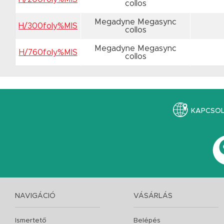
collos
Megadyne Megasync
H/300foly%MIS
collos
Megadyne Megasync
H/760foly%MIS
collos
KAPCSO
NAVIGÁCIÓ
VÁSÁRLÁS
Ismertető
Belépés