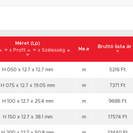
Méret (Lp)
Bruttó lista ár
Me.e
x Profil
x Szélesség
H 050 x 12.7
x 12.7 mm
m
5216 Ft
H 075 x 12.7
x 19.05 mm
m
7371 Ft
H 100 x 12.7
x 25.4 mm
m
9686 Ft
H 150 x 12.7
x 38.1 mm
m
17574 Ft
H 200 x 12.7
x 50.8 mm
m
23440 Ft