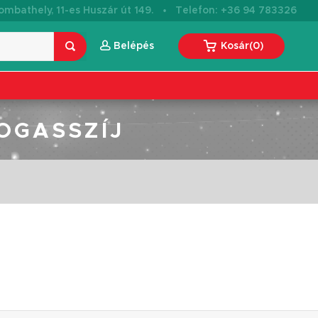
·
mbathely, 11-es Huszár út 149.
Telefon: +36 94 783326
Belépés
Kosár
(
0
)
OGASSZÍJ