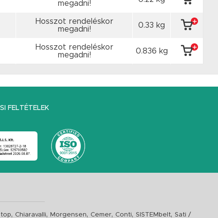
megadni!
Hosszot rendeléskor
0.33 kg
megadni!
Hosszot rendeléskor
0.836 kg
megadni!
I FELTÉTELEK
,
,
,
,
,
,
top
Chiaravalli
Morgensen
Cemer
Conti
SISTEMbelt
Sati /