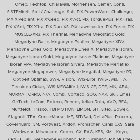
,
,
,
,
,
,
Omec
Techtop
Chiaravalli
Morgensen
Cemer
Conti
,
,
,
,
,
SISTEMbelt
Sati / Challenge
Sati
PIX PowerWare
Challenge
,
,
,
,
,
PIX X'Pedient
PIX X'Ceed
PIX X'Act
PIX TorquePlus
PIX Fras
,
,
,
,
,
PIX X'Set
PIX X'tra
PIX Duo-XS
PIX Lawnmaster
PIX Force
PIX
,
,
,
MUSCLE-XR3
PIX Thermal
Megadyne Oleostatic Gold
,
,
,
Megadyne Basic
Megadyne Esaflex
Megadyne XDV
,
,
,
Megadyne Linea Gold
Megadyne Linea X
Megadyne Isoran
,
,
Megadyne Isoran Gold
Megadyne Isoran Platinum
Megadyne
,
,
,
Isoran RPP
Megadyne Isoran Silver2
Megadyne Megaflex
,
,
,
Megadyne Megapower
Megadyne Megaflat
Megadyne RR
,
,
,
,
,
,
Optibelt Optimax
SWR
Vision
IWIS-Elite
IWIS-Jwis
ITA
,
,
,
,
,
,
Tecnidea Cidue
IWIS-MEGAlife-I
IWIS-CF
DTE
MIK
ABA
,
,
,
,
,
,
,
,
NORMA TORRO
N/A
Combi
Corteco
SOG
NAK
SKF
Emes
,
,
,
,
,
,
,
GeTech
teCom
Boteco
Renner
tellureRota
AVO
BEA
,
,
,
,
,
,
,
Murtfeldt
Trasco
TBI MOTION
LIMON
SIT
Sitex
Bowex
,
,
,
,
,
,
,
Stagnoli
TEA
Cross+Morse
MF
SIT/Sati
DeltaPlus
Procera
,
,
,
,
,
,
Coverguard
3M
Portwest
Ardon
Promacher
Canis CXS
Sara
,
,
,
,
,
,
,
,
Workwear
Milwaukee
Codex
CX
FAG
KBS
KML
Koyo
,
,
,
,
CRAFT
SKF
Megadyne Pluriband
PIX Duraband
PIX Muscle-