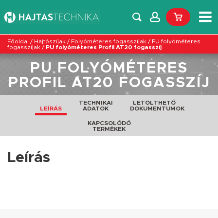
Főoldal
/
Hajtószíjak
/
Folyóméteres fogasszíjak
/
PU folyóméteres
fogasszíjak
/
PU folyóméteres Profil AT20 fogasszíj
PU FOLYÓMÉTERES
PROFIL AT20 FOGASSZÍJ
TECHNIKAI
LETÖLTHETŐ
LEÍRÁS
ADATOK
DOKUMENTUMOK
KAPCSOLÓDÓ
TERMÉKEK
Leírás