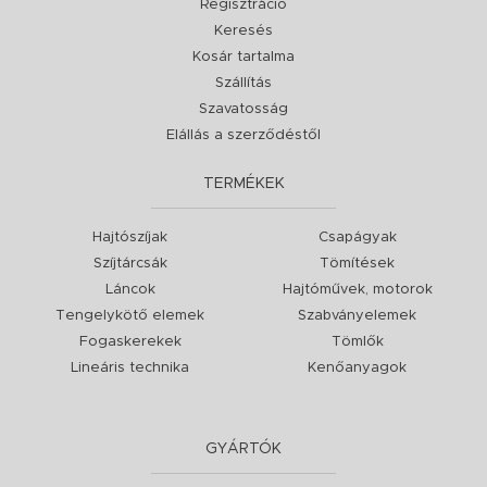
Regisztráció
Keresés
Kosár tartalma
Szállítás
Szavatosság
Elállás a szerződéstől
TERMÉKEK
Hajtószíjak
Csapágyak
Szíjtárcsák
Tömítések
Láncok
Hajtóművek, motorok
Tengelykötő elemek
Szabványelemek
Fogaskerekek
Tömlők
Lineáris technika
Kenőanyagok
GYÁRTÓK