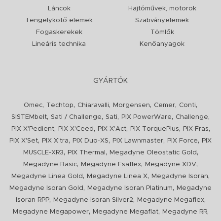
Láncok
Hajtóművek, motorok
Tengelykötő elemek
Szabványelemek
Fogaskerekek
Tömlők
Lineáris technika
Kenőanyagok
GYÁRTÓK
,
,
,
,
,
,
Omec
Techtop
Chiaravalli
Morgensen
Cemer
Conti
,
,
,
,
,
SISTEMbelt
Sati / Challenge
Sati
PIX PowerWare
Challenge
,
,
,
,
,
PIX X'Pedient
PIX X'Ceed
PIX X'Act
PIX TorquePlus
PIX Fras
,
,
,
,
,
PIX X'Set
PIX X'tra
PIX Duo-XS
PIX Lawnmaster
PIX Force
PIX
,
,
,
MUSCLE-XR3
PIX Thermal
Megadyne Oleostatic Gold
,
,
,
Megadyne Basic
Megadyne Esaflex
Megadyne XDV
,
,
,
Megadyne Linea Gold
Megadyne Linea X
Megadyne Isoran
,
,
Megadyne Isoran Gold
Megadyne Isoran Platinum
Megadyne
,
,
,
Isoran RPP
Megadyne Isoran Silver2
Megadyne Megaflex
,
,
,
Megadyne Megapower
Megadyne Megaflat
Megadyne RR