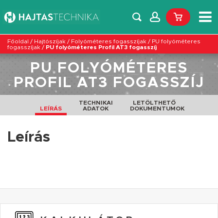
Főoldal
/
Hajtószíjak
/
Folyóméteres fogasszíjak
/
PU folyóméteres
fogasszíjak
/
PU folyóméteres Profil AT3 fogasszíj
PU FOLYÓMÉTERES
PROFIL AT3 FOGASSZÍJ
TECHNIKAI
LETÖLTHETŐ
LEÍRÁS
ADATOK
DOKUMENTUMOK
Leírás