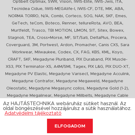
,
,
,
,
,
,
Optibelt Optimax
SWR
Vision
IWIS-Elite
IWIS-Jwis
ITA
,
,
,
,
,
,
Tecnidea Cidue
IWIS-MEGAlife-I
IWIS-CF
DTE
MIK
ABA
,
,
,
,
,
,
,
,
NORMA TORRO
N/A
Combi
Corteco
SOG
NAK
SKF
Emes
,
,
,
,
,
,
,
GeTech
teCom
Boteco
Renner
tellureRota
AVO
BEA
,
,
,
,
,
,
,
Murtfeldt
Trasco
TBI MOTION
LIMON
SIT
Sitex
Bowex
,
,
,
,
,
,
,
Stagnoli
TEA
Cross+Morse
MF
SIT/Sati
DeltaPlus
Procera
,
,
,
,
,
,
Coverguard
3M
Portwest
Ardon
Promacher
Canis CXS
Sara
,
,
,
,
,
,
,
,
Workwear
Milwaukee
Codex
CX
FAG
KBS
KML
Koyo
,
,
,
,
CRAFT
SKF
Megadyne Pluriband
PIX Duraband
PIX Muscle-
,
,
,
,
,
,
XS3
PIX Terminator-XS
A4M/SMI
Tagex
PIX L&G
PIX DUO-XT
,
,
,
Megadyne PV Elastic
Megadyne Varisect
Megadyne Acculink
,
,
Megadyne Contrafor
Megadyne Megaweld
Megadyne
,
,
,
Oleostatic
Megadyne Megasync collos
Megadyne Gold (1-2)
,
,
Megadyne Megalinear
Megadyne Millbelts
Megadyne Cable
,
,
,
,
,
Pull
PIX X'Ceed
Megadyne Pull Down
Optibelt VB
Mitsuboshi
Az HAJTÁSTECHNIKA webáruház sütiket használ. Az
oldal böngészésével hozzájárulsz a sütik használatához.
,
,
,
ConCar
Megadyne Megarib
PIX HARVESTER
Urgent
Adatvédelmi tájékoztató
ELFOGADOM
Copyright 2020. hajtastechnika.hu