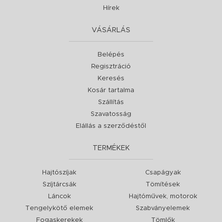
Hírek
VÁSÁRLÁS
Belépés
Regisztráció
Keresés
Kosár tartalma
Szállítás
Szavatosság
Elállás a szerződéstől
TERMÉKEK
Hajtószíjak
Csapágyak
Szíjtárcsák
Tömítések
Láncok
Hajtóművek, motorok
Tengelykötő elemek
Szabványelemek
Fogaskerekek
Tömlők