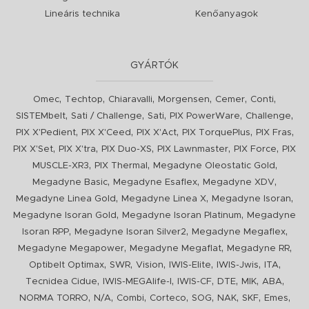
Lineáris technika
Kenőanyagok
GYÁRTÓK
,
,
,
,
,
,
Omec
Techtop
Chiaravalli
Morgensen
Cemer
Conti
,
,
,
,
,
SISTEMbelt
Sati / Challenge
Sati
PIX PowerWare
Challenge
,
,
,
,
,
PIX X'Pedient
PIX X'Ceed
PIX X'Act
PIX TorquePlus
PIX Fras
,
,
,
,
,
PIX X'Set
PIX X'tra
PIX Duo-XS
PIX Lawnmaster
PIX Force
PIX
,
,
,
MUSCLE-XR3
PIX Thermal
Megadyne Oleostatic Gold
,
,
,
Megadyne Basic
Megadyne Esaflex
Megadyne XDV
,
,
,
Megadyne Linea Gold
Megadyne Linea X
Megadyne Isoran
,
,
Megadyne Isoran Gold
Megadyne Isoran Platinum
Megadyne
,
,
,
Isoran RPP
Megadyne Isoran Silver2
Megadyne Megaflex
,
,
,
Megadyne Megapower
Megadyne Megaflat
Megadyne RR
,
,
,
,
,
,
Optibelt Optimax
SWR
Vision
IWIS-Elite
IWIS-Jwis
ITA
,
,
,
,
,
,
Tecnidea Cidue
IWIS-MEGAlife-I
IWIS-CF
DTE
MIK
ABA
,
,
,
,
,
,
,
,
NORMA TORRO
N/A
Combi
Corteco
SOG
NAK
SKF
Emes