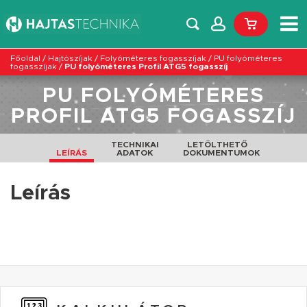
Főoldal
/
Hajtószíjak
/
Folyóméteres fogasszíjak
/
PU folyóméteres
fogasszíjak
/
PU folyóméteres Profil ATG5 fogasszíj
PU FOLYÓMÉTERES
PROFIL ATG5 FOGASSZÍJ
TECHNIKAI
LETÖLTHETŐ
LEÍRÁS
ADATOK
DOKUMENTUMOK
Leírás