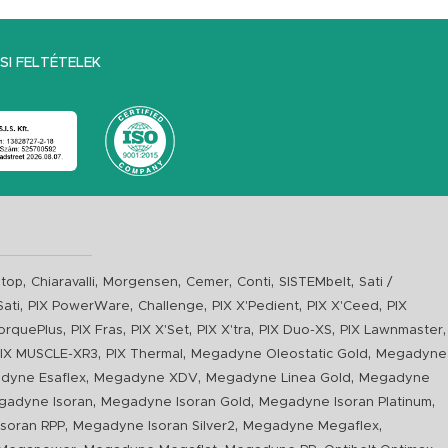
I FELTÉTELEK
,
,
,
,
,
,
top
Chiaravalli
Morgensen
Cemer
Conti
SISTEMbelt
Sati /
,
,
,
,
,
Sati
PIX PowerWare
Challenge
PIX X'Pedient
PIX X'Ceed
PIX
,
,
,
,
,
,
orquePlus
PIX Fras
PIX X'Set
PIX X'tra
PIX Duo-XS
PIX Lawnmaster
,
,
,
IX MUSCLE-XR3
PIX Thermal
Megadyne Oleostatic Gold
Megadyne
,
,
,
dyne Esaflex
Megadyne XDV
Megadyne Linea Gold
Megadyne
,
,
,
gadyne Isoran
Megadyne Isoran Gold
Megadyne Isoran Platinum
,
,
,
soran RPP
Megadyne Isoran Silver2
Megadyne Megaflex