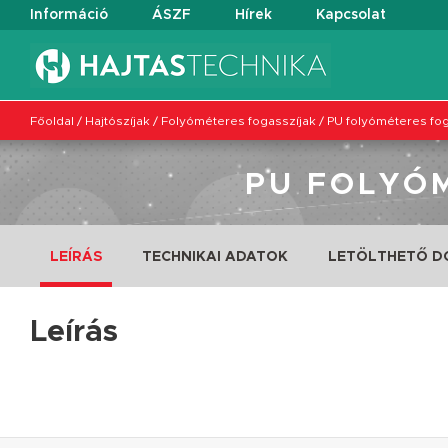
Információ
ÁSZF
Hírek
Kapcsolat
Főoldal
/
Hajtószíjak
/
Folyóméteres fogasszíjak
/
PU folyóméteres fog
PU FOLYÓM
LEÍRÁS
TECHNIKAI ADATOK
LETÖLTHETŐ 
Leírás