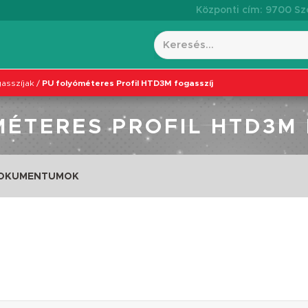
Központi cím: 9700 Szo
asszíjak
/
PU folyóméteres Profil HTD3M fogasszíj
ÉTERES PROFIL HTD3M
DOKUMENTUMOK