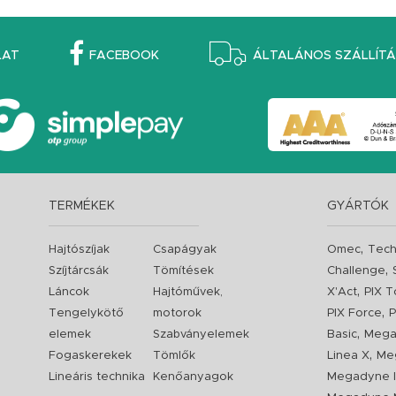
LAT
FACEBOOK
ÁLTALÁNOS SZÁLLÍTÁS
TERMÉKEK
GYÁRTÓK
,
Hajtószíjak
Csapágyak
Omec
Tech
,
Szíjtárcsák
Tömítések
Challenge
,
Láncok
Hajtóművek,
X'Act
PIX T
,
Tengelykötő
motorok
PIX Force
P
,
elemek
Szabványelemek
Basic
Mega
,
Fogaskerekek
Tömlők
Linea X
Me
Lineáris technika
Kenőanyagok
Megadyne I