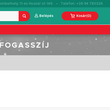
·
mbathely, 11-es Huszár út 149.
Telefon: +36 94 783326
Belépés
Kosár
(
0
)
 FOGASSZÍJ