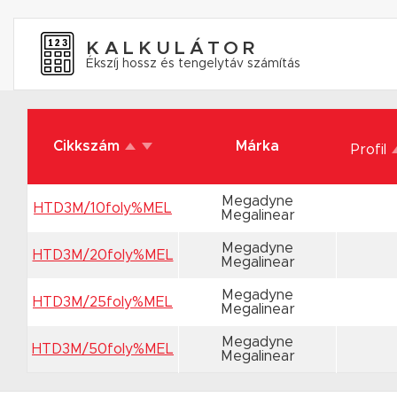
KALKULÁTOR
Ékszíj hossz és tengelytáv számítás
Cikkszám
Márka
Profil
Megadyne
HTD3M/10foly%MEL
Megalinear
Megadyne
HTD3M/20foly%MEL
Megalinear
Megadyne
HTD3M/25foly%MEL
Megalinear
Megadyne
HTD3M/50foly%MEL
Megalinear