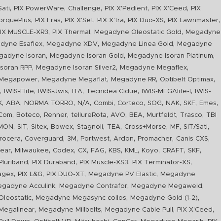
,
,
,
,
,
Sati
PIX PowerWare
Challenge
PIX X'Pedient
PIX X'Ceed
PIX
,
,
,
,
,
,
orquePlus
PIX Fras
PIX X'Set
PIX X'tra
PIX Duo-XS
PIX Lawnmaster
,
,
,
IX MUSCLE-XR3
PIX Thermal
Megadyne Oleostatic Gold
Megadyne
,
,
,
dyne Esaflex
Megadyne XDV
Megadyne Linea Gold
Megadyne
,
,
,
gadyne Isoran
Megadyne Isoran Gold
Megadyne Isoran Platinum
,
,
,
soran RPP
Megadyne Isoran Silver2
Megadyne Megaflex
,
,
,
,
Megapower
Megadyne Megaflat
Megadyne RR
Optibelt Optimax
,
,
,
,
,
,
n
IWIS-Elite
IWIS-Jwis
ITA
Tecnidea Cidue
IWIS-MEGAlife-I
IWIS-
,
,
,
,
,
,
,
,
,
,
K
ABA
NORMA TORRO
N/A
Combi
Corteco
SOG
NAK
SKF
Emes
,
,
,
,
,
,
,
,
Com
Boteco
Renner
tellureRota
AVO
BEA
Murtfeldt
Trasco
TBI
,
,
,
,
,
,
,
,
,
IMON
SIT
Sitex
Bowex
Stagnoli
TEA
Cross+Morse
MF
SIT/Sati
,
,
,
,
,
,
,
rocera
Coverguard
3M
Portwest
Ardon
Promacher
Canis CXS
,
,
,
,
,
,
,
,
,
,
ear
Milwaukee
Codex
CX
FAG
KBS
KML
Koyo
CRAFT
SKF
,
,
,
,
luriband
PIX Duraband
PIX Muscle-XS3
PIX Terminator-XS
,
,
,
,
agex
PIX L&G
PIX DUO-XT
Megadyne PV Elastic
Megadyne
,
,
,
gadyne Acculink
Megadyne Contrafor
Megadyne Megaweld
,
,
,
leostatic
Megadyne Megasync collos
Megadyne Gold (1-2)
,
,
,
,
Megalinear
Megadyne Millbelts
Megadyne Cable Pull
PIX X'Ceed