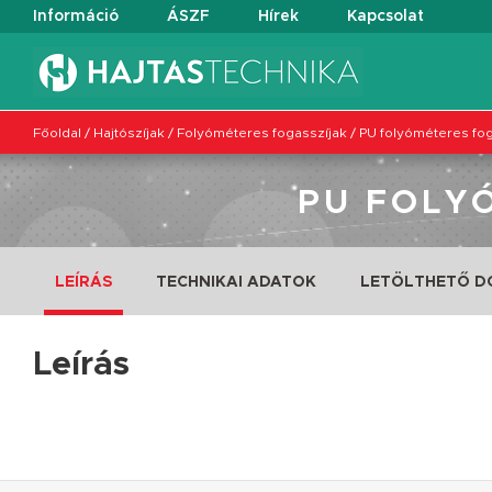
Információ
ÁSZF
Hírek
Kapcsolat
Főoldal
/
Hajtószíjak
/
Folyóméteres fogasszíjak
/
PU folyóméteres fog
PU FOLY
LEÍRÁS
TECHNIKAI ADATOK
LETÖLTHETŐ 
Leírás