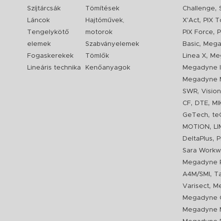
,
Szíjtárcsák
Tömítések
Challenge
,
Láncok
Hajtóművek,
X'Act
PIX T
,
Tengelykötő
motorok
PIX Force
P
,
elemek
Szabványelemek
Basic
Mega
,
Fogaskerekek
Tömlők
Linea X
Me
Lineáris technika
Kenőanyagok
Megadyne I
Megadyne 
,
SWR
Visio
,
,
CF
DTE
MI
,
GeTech
te
,
MOTION
L
,
DeltaPlus
P
Sara Workw
Megadyne P
,
A4M/SMI
T
,
Varisect
Me
Megadyne O
Megadyne 