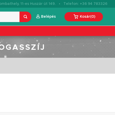
·
mbathely, 11-es Huszár út 149.
Telefon: +36 94 783326
Belépés
Kosár
(
0
)
OGASSZÍJ