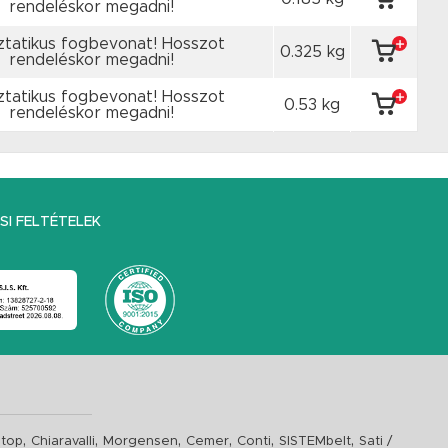
rendeléskor megadni!
ztatikus fogbevonat! Hosszot
0.325 kg
rendeléskor megadni!
ztatikus fogbevonat! Hosszot
0.53 kg
rendeléskor megadni!
I FELTÉTELEK
,
,
,
,
,
,
top
Chiaravalli
Morgensen
Cemer
Conti
SISTEMbelt
Sati /