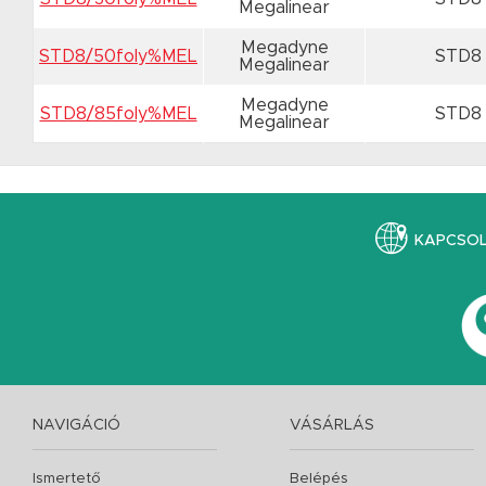
Megalinear
Megadyne
STD8/50foly%MEL
STD8
Megalinear
Megadyne
STD8/85foly%MEL
STD8
Megalinear
KAPCSO
NAVIGÁCIÓ
VÁSÁRLÁS
Ismertető
Belépés