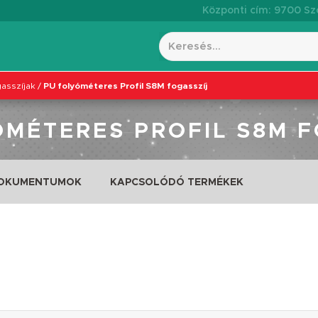
Központi cím: 9700 Szo
asszíjak
/
PU folyóméteres Profil S8M fogasszíj
ÓMÉTERES PROFIL S8M F
DOKUMENTUMOK
KAPCSOLÓDÓ TERMÉKEK