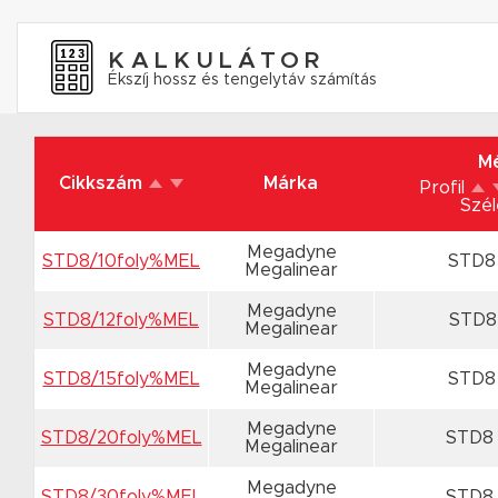
KALKULÁTOR
Ékszíj hossz és tengelytáv számítás
Mé
Cikkszám
Márka
Profil
Szé
Megadyne
STD8/10foly%MEL
STD8
Megalinear
Megadyne
STD8/12foly%MEL
STD8
Megalinear
Megadyne
STD8/15foly%MEL
STD8
Megalinear
Megadyne
STD8/20foly%MEL
STD8
Megalinear
Megadyne
STD8/30foly%MEL
STD8