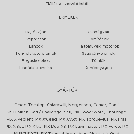
Elállás a szerződéstől
TERMÉKEK
Hajtószíjak
Csapágyak
Szíjtárcsák
Tömítések
Láncok
Hajtóművek, motorok
Tengelykötő elemek
Szabványelemek
Fogaskerekek
Tömlők
Lineáris technika
Kenőanyagok
GYÁRTÓK
,
,
,
,
,
,
Omec
Techtop
Chiaravalli
Morgensen
Cemer
Conti
,
,
,
,
,
SISTEMbelt
Sati / Challenge
Sati
PIX PowerWare
Challenge
,
,
,
,
,
PIX X'Pedient
PIX X'Ceed
PIX X'Act
PIX TorquePlus
PIX Fras
,
,
,
,
,
PIX X'Set
PIX X'tra
PIX Duo-XS
PIX Lawnmaster
PIX Force
PIX
,
,
,
MUSCLE-XR3
PIX Thermal
Megadyne Oleostatic Gold