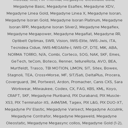
,
,
,
Megadyne Basic
Megadyne Esaflex
Megadyne XDV
,
,
,
Megadyne Linea Gold
Megadyne Linea X
Megadyne Isoran
,
,
Megadyne Isoran Gold
Megadyne Isoran Platinum
Megadyne
,
,
,
Isoran RPP
Megadyne Isoran Silver2
Megadyne Megaflex
,
,
,
Megadyne Megapower
Megadyne Megaflat
Megadyne RR
,
,
,
,
,
,
Optibelt Optimax
SWR
Vision
IWIS-Elite
IWIS-Jwis
ITA
,
,
,
,
,
,
Tecnidea Cidue
IWIS-MEGAlife-I
IWIS-CF
DTE
MIK
ABA
,
,
,
,
,
,
,
,
NORMA TORRO
N/A
Combi
Corteco
SOG
NAK
SKF
Emes
,
,
,
,
,
,
,
GeTech
teCom
Boteco
Renner
tellureRota
AVO
BEA
,
,
,
,
,
,
,
Murtfeldt
Trasco
TBI MOTION
LIMON
SIT
Sitex
Bowex
,
,
,
,
,
,
,
Stagnoli
TEA
Cross+Morse
MF
SIT/Sati
DeltaPlus
Procera
,
,
,
,
,
,
Coverguard
3M
Portwest
Ardon
Promacher
Canis CXS
Sara
,
,
,
,
,
,
,
,
Workwear
Milwaukee
Codex
CX
FAG
KBS
KML
Koyo
,
,
,
,
CRAFT
SKF
Megadyne Pluriband
PIX Duraband
PIX Muscle-
,
,
,
,
,
,
XS3
PIX Terminator-XS
A4M/SMI
Tagex
PIX L&G
PIX DUO-XT
,
,
,
Megadyne PV Elastic
Megadyne Varisect
Megadyne Acculink
,
,
Megadyne Contrafor
Megadyne Megaweld
Megadyne
,
,
,
Oleostatic
Megadyne Megasync collos
Megadyne Gold (1-2)