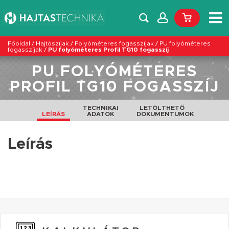
Főoldal
/
Hajtószíjak
/
Folyóméteres fogasszíjak
/
PU folyóméteres
fogasszíjak
/
PU folyóméteres Profil TG10 fogasszíj
PU FOLYÓMÉTERES
PROFIL TG10 FOGASSZÍJ
TECHNIKAI
LETÖLTHETŐ
LEÍRÁS
ADATOK
DOKUMENTUMOK
Leírás