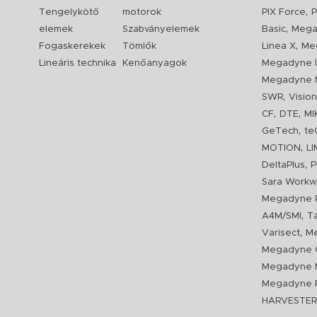
,
Tengelykötő
motorok
PIX Force
P
,
elemek
Szabványelemek
Basic
Mega
,
Fogaskerekek
Tömlők
Linea X
Me
Lineáris technika
Kenőanyagok
Megadyne I
Megadyne 
,
SWR
Visio
,
,
CF
DTE
MI
,
GeTech
te
,
MOTION
L
,
DeltaPlus
P
Sara Workw
Megadyne P
,
A4M/SMI
T
,
Varisect
Me
Megadyne O
Megadyne 
Megadyne P
HARVESTE