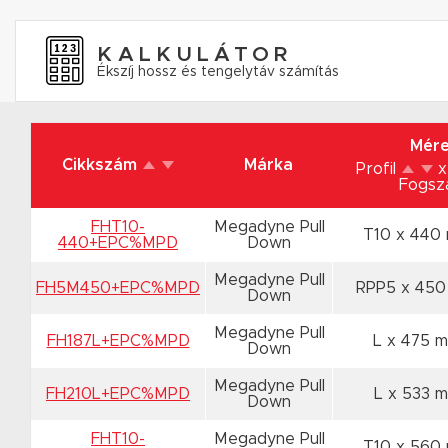
KALKULÁTOR
Ékszíj hossz és tengelytáv számítás
Mére
Cikkszám
Márka
Profil
x
Fogs
FHT10-
Megadyne Pull
T10 x 440
440+EPC%MPD
Down
Megadyne Pull
FH5M450+EPC%MPD
RPP5 x 45
Down
Megadyne Pull
FH187L+EPC%MPD
L x 475 
Down
Megadyne Pull
FH210L+EPC%MPD
L x 533 
Down
FHT10-
Megadyne Pull
T10 x 560