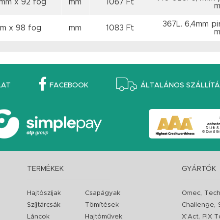
0 mm
x 92 fog
mm
1067 Ft
m
367L. 6,4mm pi
mm
x 98 fog
mm
1083 Ft
m
LAT
FACEBOOK
ÁLTALÁNOS SZÁLLÍTÁS
TERMÉKEK
GYÁRTÓK
,
Hajtószíjak
Csapágyak
Omec
Tech
,
Szíjtárcsák
Tömítések
Challenge
,
Láncok
Hajtóművek,
X'Act
PIX T