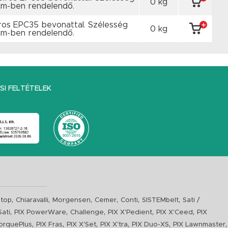
0 kg
m-ben rendelendő.
ros EPC35 bevonattal. Szélesség
0 kg
m-ben rendelendő.
I FELTÉTELEK
,
,
,
,
,
,
top
Chiaravalli
Morgensen
Cemer
Conti
SISTEMbelt
Sati /
,
,
,
,
,
Sati
PIX PowerWare
Challenge
PIX X'Pedient
PIX X'Ceed
PIX
,
,
,
,
,
,
orquePlus
PIX Fras
PIX X'Set
PIX X'tra
PIX Duo-XS
PIX Lawnmaster