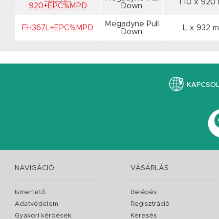
T10 x 92
920+EPC%MPD
Down
Megadyne Pull
FH367L+EPC%MPD
L x 932 
Down
KAPCSO
NAVIGÁCIÓ
VÁSÁRLÁS
Ismertető
Belépés
Adatvédelem
Regisztráció
Gyakori kérdések
Keresés