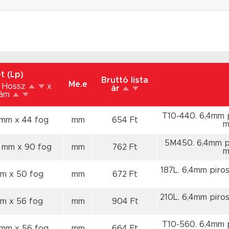
t (Lp)
Bruttó lista
Me.e
 Hossz
x
ár
zám
T10-440. 6,4mm 
 mm
x 44 fog
mm
654 Ft
m
5M450. 6,4mm pi
0 mm
x 90 fog
mm
762 Ft
m
187L. 6,4mm piro
mm
x 50 fog
mm
672 Ft
210L. 6,4mm piro
mm
x 56 fog
mm
904 Ft
T10-560. 6,4mm 
 mm
x 56 fog
mm
664 Ft