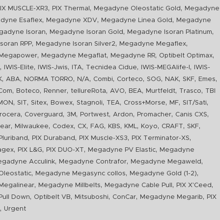
,
,
,
IX MUSCLE-XR3
PIX Thermal
Megadyne Oleostatic Gold
Megadyne
,
,
,
dyne Esaflex
Megadyne XDV
Megadyne Linea Gold
Megadyne
,
,
,
gadyne Isoran
Megadyne Isoran Gold
Megadyne Isoran Platinum
,
,
,
soran RPP
Megadyne Isoran Silver2
Megadyne Megaflex
,
,
,
,
Megapower
Megadyne Megaflat
Megadyne RR
Optibelt Optimax
,
,
,
,
,
,
n
IWIS-Elite
IWIS-Jwis
ITA
Tecnidea Cidue
IWIS-MEGAlife-I
IWIS-
,
,
,
,
,
,
,
,
,
,
K
ABA
NORMA TORRO
N/A
Combi
Corteco
SOG
NAK
SKF
Emes
,
,
,
,
,
,
,
,
Com
Boteco
Renner
tellureRota
AVO
BEA
Murtfeldt
Trasco
TBI
,
,
,
,
,
,
,
,
,
IMON
SIT
Sitex
Bowex
Stagnoli
TEA
Cross+Morse
MF
SIT/Sati
,
,
,
,
,
,
,
rocera
Coverguard
3M
Portwest
Ardon
Promacher
Canis CXS
,
,
,
,
,
,
,
,
,
,
ear
Milwaukee
Codex
CX
FAG
KBS
KML
Koyo
CRAFT
SKF
,
,
,
,
luriband
PIX Duraband
PIX Muscle-XS3
PIX Terminator-XS
,
,
,
,
agex
PIX L&G
PIX DUO-XT
Megadyne PV Elastic
Megadyne
,
,
,
gadyne Acculink
Megadyne Contrafor
Megadyne Megaweld
,
,
,
leostatic
Megadyne Megasync collos
Megadyne Gold (1-2)
,
,
,
,
Megalinear
Megadyne Millbelts
Megadyne Cable Pull
PIX X'Ceed
,
,
,
,
,
ull Down
Optibelt VB
Mitsuboshi
ConCar
Megadyne Megarib
PIX
,
R
Urgent