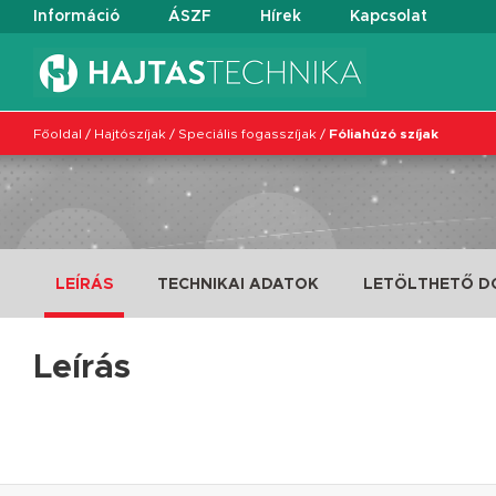
Információ
ÁSZF
Hírek
Kapcsolat
Főoldal
/
Hajtószíjak
/
Speciális fogasszíjak
/
Fóliahúzó szíjak
LEÍRÁS
TECHNIKAI ADATOK
LETÖLTHETŐ 
Leírás