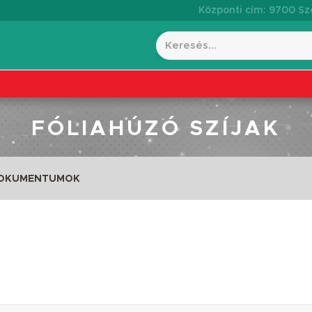
Központi cím: 9700 Szo
FÓLIAHÚZÓ SZÍJAK
DOKUMENTUMOK