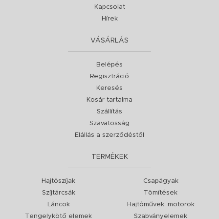
Kapcsolat
Hírek
VÁSÁRLÁS
Belépés
Regisztráció
Keresés
Kosár tartalma
Szállítás
Szavatosság
Elállás a szerződéstől
TERMÉKEK
Hajtószíjak
Csapágyak
Szíjtárcsák
Tömítések
Láncok
Hajtóművek, motorok
Tengelykötő elemek
Szabványelemek