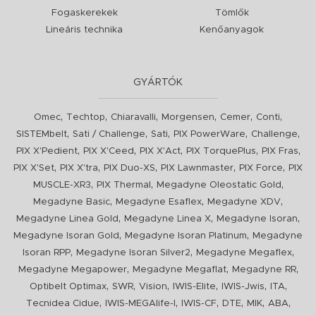
Fogaskerekek
Tömlők
Lineáris technika
Kenőanyagok
GYÁRTÓK
,
,
,
,
,
,
Omec
Techtop
Chiaravalli
Morgensen
Cemer
Conti
,
,
,
,
,
SISTEMbelt
Sati / Challenge
Sati
PIX PowerWare
Challenge
,
,
,
,
,
PIX X'Pedient
PIX X'Ceed
PIX X'Act
PIX TorquePlus
PIX Fras
,
,
,
,
,
PIX X'Set
PIX X'tra
PIX Duo-XS
PIX Lawnmaster
PIX Force
PIX
,
,
,
MUSCLE-XR3
PIX Thermal
Megadyne Oleostatic Gold
,
,
,
Megadyne Basic
Megadyne Esaflex
Megadyne XDV
,
,
,
Megadyne Linea Gold
Megadyne Linea X
Megadyne Isoran
,
,
Megadyne Isoran Gold
Megadyne Isoran Platinum
Megadyne
,
,
,
Isoran RPP
Megadyne Isoran Silver2
Megadyne Megaflex
,
,
,
Megadyne Megapower
Megadyne Megaflat
Megadyne RR
,
,
,
,
,
,
Optibelt Optimax
SWR
Vision
IWIS-Elite
IWIS-Jwis
ITA
,
,
,
,
,
,
Tecnidea Cidue
IWIS-MEGAlife-I
IWIS-CF
DTE
MIK
ABA