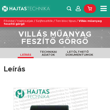
Főoldal
/
Hajtószíjak
/
Szíjfeszítők
/
Ten bloc típus
/
Villás műanyag
feszítő görgő
VILLÁS MŰANYAG
FESZÍTŐ GÖRGŐ
TECHNIKAI
LETÖLTHETŐ
LEÍRÁS
ADATOK
DOKUMENTUMOK
Leírás