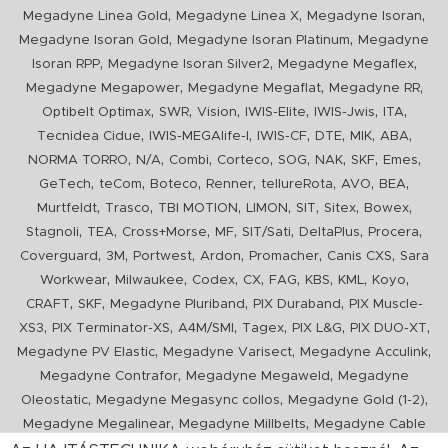
,
,
,
Megadyne Linea Gold
Megadyne Linea X
Megadyne Isoran
,
,
Megadyne Isoran Gold
Megadyne Isoran Platinum
Megadyne
,
,
,
Isoran RPP
Megadyne Isoran Silver2
Megadyne Megaflex
,
,
,
Megadyne Megapower
Megadyne Megaflat
Megadyne RR
,
,
,
,
,
,
Optibelt Optimax
SWR
Vision
IWIS-Elite
IWIS-Jwis
ITA
,
,
,
,
,
,
Tecnidea Cidue
IWIS-MEGAlife-I
IWIS-CF
DTE
MIK
ABA
,
,
,
,
,
,
,
,
NORMA TORRO
N/A
Combi
Corteco
SOG
NAK
SKF
Emes
,
,
,
,
,
,
,
GeTech
teCom
Boteco
Renner
tellureRota
AVO
BEA
,
,
,
,
,
,
,
Murtfeldt
Trasco
TBI MOTION
LIMON
SIT
Sitex
Bowex
,
,
,
,
,
,
,
Stagnoli
TEA
Cross+Morse
MF
SIT/Sati
DeltaPlus
Procera
,
,
,
,
,
,
Coverguard
3M
Portwest
Ardon
Promacher
Canis CXS
Sara
,
,
,
,
,
,
,
,
Workwear
Milwaukee
Codex
CX
FAG
KBS
KML
Koyo
,
,
,
,
CRAFT
SKF
Megadyne Pluriband
PIX Duraband
PIX Muscle-
,
,
,
,
,
,
XS3
PIX Terminator-XS
A4M/SMI
Tagex
PIX L&G
PIX DUO-XT
,
,
,
Megadyne PV Elastic
Megadyne Varisect
Megadyne Acculink
,
,
Megadyne Contrafor
Megadyne Megaweld
Megadyne
,
,
,
Oleostatic
Megadyne Megasync collos
Megadyne Gold (1-2)
,
,
Megadyne Megalinear
Megadyne Millbelts
Megadyne Cable
,
,
,
,
,