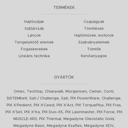
TERMÉKEK
Hajtószíjak
Csapágyak
Szíjtárcsák
Tömítések
Láncok
Hajtóművek, motorok
Tengelykötő elemek
Szabványelemek
Fogaskerekek
Tömlők
Lineáris technika
Kenőanyagok
GYÁRTÓK
,
,
,
,
,
,
Omec
Techtop
Chiaravalli
Morgensen
Cemer
Conti
,
,
,
,
,
SISTEMbelt
Sati / Challenge
Sati
PIX PowerWare
Challenge
,
,
,
,
,
PIX X'Pedient
PIX X'Ceed
PIX X'Act
PIX TorquePlus
PIX Fras
,
,
,
,
,
PIX X'Set
PIX X'tra
PIX Duo-XS
PIX Lawnmaster
PIX Force
PIX
,
,
,
MUSCLE-XR3
PIX Thermal
Megadyne Oleostatic Gold
,
,
,
Megadyne Basic
Megadyne Esaflex
Megadyne XDV