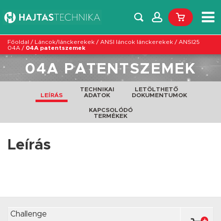
Főoldal
/
Láncok/lánckerekek
/
ANSI láncok lánckerekek
/
ANSI25
04A
/
04A patentszemek
04A PATENTSZEMEK
TECHNIKAI
LETÖLTHETŐ
LEÍRÁS
ADATOK
DOKUMENTUMOK
KAPCSOLÓDÓ
TERMÉKEK
Leírás
Challenge