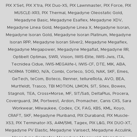
,
,
,
,
,
PIX X'Set
PIX X'tra
PIX Duo-XS
PIX Lawnmaster
PIX Force
PIX
,
,
,
MUSCLE-XR3
PIX Thermal
Megadyne Oleostatic Gold
,
,
,
Megadyne Basic
Megadyne Esaflex
Megadyne XDV
,
,
,
Megadyne Linea Gold
Megadyne Linea X
Megadyne Isoran
,
,
Megadyne Isoran Gold
Megadyne Isoran Platinum
Megadyne
,
,
,
Isoran RPP
Megadyne Isoran Silver2
Megadyne Megaflex
,
,
,
Megadyne Megapower
Megadyne Megaflat
Megadyne RR
,
,
,
,
,
,
Optibelt Optimax
SWR
Vision
IWIS-Elite
IWIS-Jwis
ITA
,
,
,
,
,
,
Tecnidea Cidue
IWIS-MEGAlife-I
IWIS-CF
DTE
MIK
ABA
,
,
,
,
,
,
,
,
NORMA TORRO
N/A
Combi
Corteco
SOG
NAK
SKF
Emes
,
,
,
,
,
,
,
GeTech
teCom
Boteco
Renner
tellureRota
AVO
BEA
,
,
,
,
,
,
,
Murtfeldt
Trasco
TBI MOTION
LIMON
SIT
Sitex
Bowex
,
,
,
,
,
,
,
Stagnoli
TEA
Cross+Morse
MF
SIT/Sati
DeltaPlus
Procera
,
,
,
,
,
,
Coverguard
3M
Portwest
Ardon
Promacher
Canis CXS
Sara
,
,
,
,
,
,
,
,
Workwear
Milwaukee
Codex
CX
FAG
KBS
KML
Koyo
,
,
,
,
CRAFT
SKF
Megadyne Pluriband
PIX Duraband
PIX Muscle-
,
,
,
,
,
,
XS3
PIX Terminator-XS
A4M/SMI
Tagex
PIX L&G
PIX DUO-XT
,
,
,
Megadyne PV Elastic
Megadyne Varisect
Megadyne Acculink