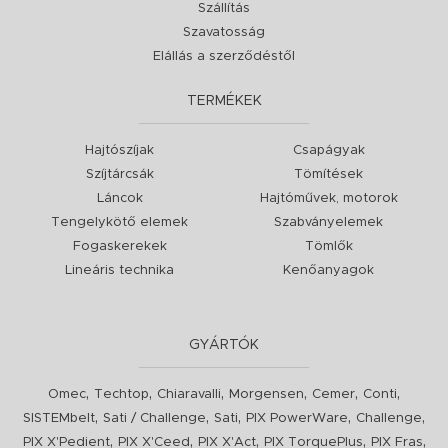
Szállítás
Szavatosság
Elállás a szerződéstől
TERMÉKEK
Hajtószíjak
Csapágyak
Szíjtárcsák
Tömítések
Láncok
Hajtóművek, motorok
Tengelykötő elemek
Szabványelemek
Fogaskerekek
Tömlők
Lineáris technika
Kenőanyagok
GYÁRTÓK
,
,
,
,
,
,
Omec
Techtop
Chiaravalli
Morgensen
Cemer
Conti
,
,
,
,
,
SISTEMbelt
Sati / Challenge
Sati
PIX PowerWare
Challenge
,
,
,
,
,
PIX X'Pedient
PIX X'Ceed
PIX X'Act
PIX TorquePlus
PIX Fras