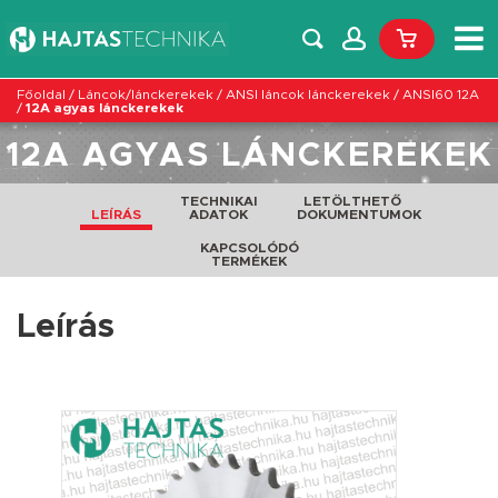
Főoldal
/
Láncok/lánckerekek
/
ANSI láncok lánckerekek
/
ANSI60 12A
/
12A agyas lánckerekek
12A AGYAS LÁNCKEREKEK
TECHNIKAI
LETÖLTHETŐ
LEÍRÁS
ADATOK
DOKUMENTUMOK
KAPCSOLÓDÓ
TERMÉKEK
Leírás