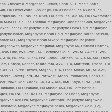
,
,
,
,
,
,
top
Chiaravalli
Morgensen
Cemer
Conti
SISTEMbelt
Sati /
,
,
,
,
,
Sati
PIX PowerWare
Challenge
PIX X'Pedient
PIX X'Ceed
PIX
,
,
,
,
,
,
orquePlus
PIX Fras
PIX X'Set
PIX X'tra
PIX Duo-XS
PIX Lawnmaster
,
,
,
IX MUSCLE-XR3
PIX Thermal
Megadyne Oleostatic Gold
Megadyne
,
,
,
dyne Esaflex
Megadyne XDV
Megadyne Linea Gold
Megadyne
,
,
,
gadyne Isoran
Megadyne Isoran Gold
Megadyne Isoran Platinum
,
,
,
soran RPP
Megadyne Isoran Silver2
Megadyne Megaflex
,
,
,
,
Megapower
Megadyne Megaflat
Megadyne RR
Optibelt Optimax
,
,
,
,
,
,
n
IWIS-Elite
IWIS-Jwis
ITA
Tecnidea Cidue
IWIS-MEGAlife-I
IWIS-
,
,
,
,
,
,
,
,
,
,
K
ABA
NORMA TORRO
N/A
Combi
Corteco
SOG
NAK
SKF
Emes
,
,
,
,
,
,
,
,
Com
Boteco
Renner
tellureRota
AVO
BEA
Murtfeldt
Trasco
TBI
,
,
,
,
,
,
,
,
,
IMON
SIT
Sitex
Bowex
Stagnoli
TEA
Cross+Morse
MF
SIT/Sati
,
,
,
,
,
,
,
rocera
Coverguard
3M
Portwest
Ardon
Promacher
Canis CXS
,
,
,
,
,
,
,
,
,
,
ear
Milwaukee
Codex
CX
FAG
KBS
KML
Koyo
CRAFT
SKF
,
,
,
,
luriband
PIX Duraband
PIX Muscle-XS3
PIX Terminator-XS
,
,
,
,
agex
PIX L&G
PIX DUO-XT
Megadyne PV Elastic
Megadyne
,
,
,
gadyne Acculink
Megadyne Contrafor
Megadyne Megaweld
,
,
,
leostatic
Megadyne Megasync collos
Megadyne Gold (1-2)
,
,
,
,