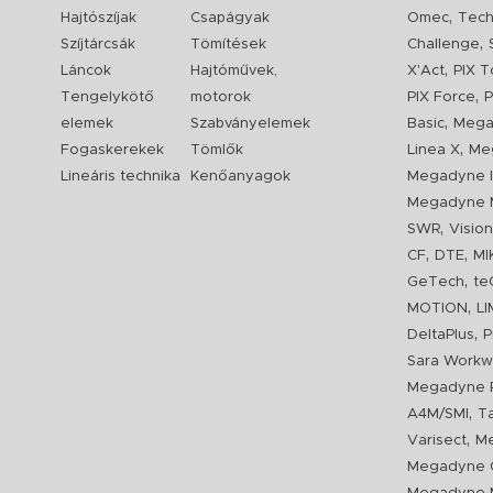
,
Hajtószíjak
Csapágyak
Omec
Tech
,
Szíjtárcsák
Tömítések
Challenge
,
Láncok
Hajtóművek,
X'Act
PIX T
,
Tengelykötő
motorok
PIX Force
P
,
elemek
Szabványelemek
Basic
Mega
,
Fogaskerekek
Tömlők
Linea X
Me
Lineáris technika
Kenőanyagok
Megadyne I
Megadyne 
,
SWR
Visio
,
,
CF
DTE
MI
,
GeTech
te
,
MOTION
L
,
DeltaPlus
P
Sara Workw
Megadyne P
,
A4M/SMI
T
,
Varisect
Me
Megadyne O