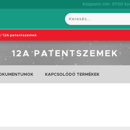
Központi cím: 9700 Szo
/
12A patentszemek
12A PATENTSZEMEK
DOKUMENTUMOK
KAPCSOLÓDÓ TERMÉKEK