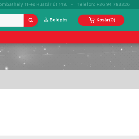
·
mbathely, 11-es Huszár út 149.
Telefon: +36 94 783326
Belépés
Kosár
(
0
)