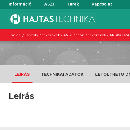
Információ
ÁSZF
Hírek
Kapcsolat
Főoldal
/
Láncok/lánckerekek
/
ANSI láncok lánckerekek
/
ANSI60 12A
LEÍRÁS
TECHNIKAI ADATOK
LETÖLTHETŐ 
Leírás