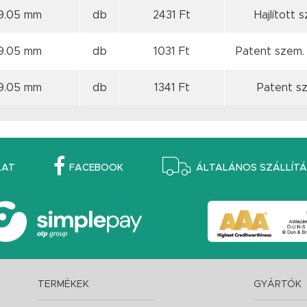
19.05 mm
db
2431 Ft
Hajlított 
19.05 mm
db
1031 Ft
Patent szem. 
19.05 mm
db
1341 Ft
Patent sz
LAT
FACEBOOK
ÁLTALÁNOS SZÁLLÍTÁS
TERMÉKEK
GYÁRTÓK