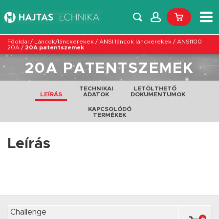
Főoldal
/
Láncok/lánckerekek
/
ANSI láncok lánckerekek
/
ANSI100
20A
/
20A patentszemek
20A PATENTSZEMEK
TECHNIKAI
LETÖLTHETŐ
LEÍRÁS
ADATOK
DOKUMENTUMOK
KAPCSOLÓDÓ
TERMÉKEK
Leírás
Challenge