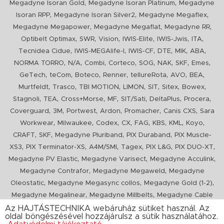
,
,
Megadyne Isoran Gold
Megadyne Isoran Platinum
Megadyne
,
,
,
Isoran RPP
Megadyne Isoran Silver2
Megadyne Megaflex
,
,
,
Megadyne Megapower
Megadyne Megaflat
Megadyne RR
,
,
,
,
,
,
Optibelt Optimax
SWR
Vision
IWIS-Elite
IWIS-Jwis
ITA
,
,
,
,
,
,
Tecnidea Cidue
IWIS-MEGAlife-I
IWIS-CF
DTE
MIK
ABA
,
,
,
,
,
,
,
,
NORMA TORRO
N/A
Combi
Corteco
SOG
NAK
SKF
Emes
,
,
,
,
,
,
,
GeTech
teCom
Boteco
Renner
tellureRota
AVO
BEA
,
,
,
,
,
,
,
Murtfeldt
Trasco
TBI MOTION
LIMON
SIT
Sitex
Bowex
,
,
,
,
,
,
,
Stagnoli
TEA
Cross+Morse
MF
SIT/Sati
DeltaPlus
Procera
,
,
,
,
,
,
Coverguard
3M
Portwest
Ardon
Promacher
Canis CXS
Sara
,
,
,
,
,
,
,
,
Workwear
Milwaukee
Codex
CX
FAG
KBS
KML
Koyo
,
,
,
,
CRAFT
SKF
Megadyne Pluriband
PIX Duraband
PIX Muscle-
,
,
,
,
,
,
XS3
PIX Terminator-XS
A4M/SMI
Tagex
PIX L&G
PIX DUO-XT
,
,
,
Megadyne PV Elastic
Megadyne Varisect
Megadyne Acculink
,
,
Megadyne Contrafor
Megadyne Megaweld
Megadyne
,
,
,
Oleostatic
Megadyne Megasync collos
Megadyne Gold (1-2)
,
,
Megadyne Megalinear
Megadyne Millbelts
Megadyne Cable
,
,
,
,
,
Pull
PIX X'Ceed
Megadyne Pull Down
Optibelt VB
Mitsuboshi
Az HAJTÁSTECHNIKA webáruház sütiket használ. Az
oldal böngészésével hozzájárulsz a sütik használatához.
,
,
,
ConCar
Megadyne Megarib
PIX HARVESTER
Urgent