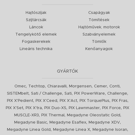
Hajtószíjak
Csapágyak
Szíjtárcsák
Tömítések
Láncok
Hajtóművek, motorok
Tengelykötő elemek
Szabványelemek
Fogaskerekek
Tömlők
Lineáris technika
Kenőanyagok
GYÁRTÓK
,
,
,
,
,
,
Omec
Techtop
Chiaravalli
Morgensen
Cemer
Conti
,
,
,
,
,
SISTEMbelt
Sati / Challenge
Sati
PIX PowerWare
Challenge
,
,
,
,
,
PIX X'Pedient
PIX X'Ceed
PIX X'Act
PIX TorquePlus
PIX Fras
,
,
,
,
,
PIX X'Set
PIX X'tra
PIX Duo-XS
PIX Lawnmaster
PIX Force
PIX
,
,
,
MUSCLE-XR3
PIX Thermal
Megadyne Oleostatic Gold
,
,
,
Megadyne Basic
Megadyne Esaflex
Megadyne XDV
,
,
,
Megadyne Linea Gold
Megadyne Linea X
Megadyne Isoran