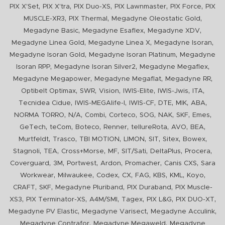
,
,
,
,
,
PIX X'Set
PIX X'tra
PIX Duo-XS
PIX Lawnmaster
PIX Force
PIX
,
,
,
MUSCLE-XR3
PIX Thermal
Megadyne Oleostatic Gold
,
,
,
Megadyne Basic
Megadyne Esaflex
Megadyne XDV
,
,
,
Megadyne Linea Gold
Megadyne Linea X
Megadyne Isoran
,
,
Megadyne Isoran Gold
Megadyne Isoran Platinum
Megadyne
,
,
,
Isoran RPP
Megadyne Isoran Silver2
Megadyne Megaflex
,
,
,
Megadyne Megapower
Megadyne Megaflat
Megadyne RR
,
,
,
,
,
,
Optibelt Optimax
SWR
Vision
IWIS-Elite
IWIS-Jwis
ITA
,
,
,
,
,
,
Tecnidea Cidue
IWIS-MEGAlife-I
IWIS-CF
DTE
MIK
ABA
,
,
,
,
,
,
,
,
NORMA TORRO
N/A
Combi
Corteco
SOG
NAK
SKF
Emes
,
,
,
,
,
,
,
GeTech
teCom
Boteco
Renner
tellureRota
AVO
BEA
,
,
,
,
,
,
,
Murtfeldt
Trasco
TBI MOTION
LIMON
SIT
Sitex
Bowex
,
,
,
,
,
,
,
Stagnoli
TEA
Cross+Morse
MF
SIT/Sati
DeltaPlus
Procera
,
,
,
,
,
,
Coverguard
3M
Portwest
Ardon
Promacher
Canis CXS
Sara
,
,
,
,
,
,
,
,
Workwear
Milwaukee
Codex
CX
FAG
KBS
KML
Koyo
,
,
,
,
CRAFT
SKF
Megadyne Pluriband
PIX Duraband
PIX Muscle-
,
,
,
,
,
,
XS3
PIX Terminator-XS
A4M/SMI
Tagex
PIX L&G
PIX DUO-XT
,
,
,
Megadyne PV Elastic
Megadyne Varisect
Megadyne Acculink
,
,
Megadyne Contrafor
Megadyne Megaweld
Megadyne