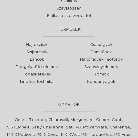
Szállítás
Szavatosság
Elállás a szerződéstől
TERMÉKEK
Hajtószíjak
Csapágyak
Szíjtárcsák
Tömítések
Láncok
Hajtóművek, motorok
Tengelykötő elemek
Szabványelemek
Fogaskerekek
Tömlők
Lineáris technika
Kenőanyagok
GYÁRTÓK
,
,
,
,
,
,
Omec
Techtop
Chiaravalli
Morgensen
Cemer
Conti
,
,
,
,
,
SISTEMbelt
Sati / Challenge
Sati
PIX PowerWare
Challenge
,
,
,
,
,
PIX X'Pedient
PIX X'Ceed
PIX X'Act
PIX TorquePlus
PIX Fras