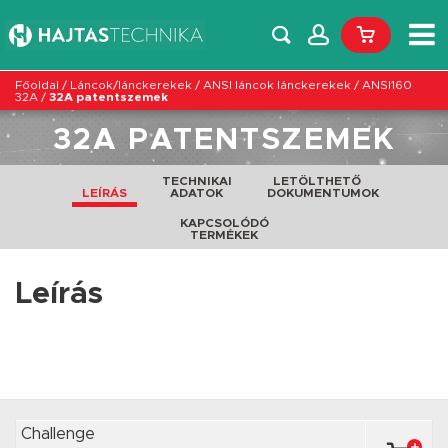
Főoldal
/
Láncok/lánckerekek
/
ANSI láncok lánckerekek
/
ANSI160
32A
/
32A patentszemek
32A PATENTSZEMEK
TECHNIKAI
LETÖLTHETŐ
LEÍRÁS
ADATOK
DOKUMENTUMOK
KAPCSOLÓDÓ
TERMÉKEK
Leírás
Challenge