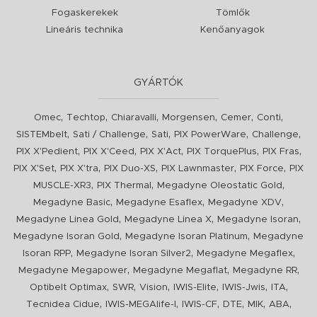
Fogaskerekek
Tömlők
Lineáris technika
Kenőanyagok
GYÁRTÓK
,
,
,
,
,
,
Omec
Techtop
Chiaravalli
Morgensen
Cemer
Conti
,
,
,
,
,
SISTEMbelt
Sati / Challenge
Sati
PIX PowerWare
Challenge
,
,
,
,
,
PIX X'Pedient
PIX X'Ceed
PIX X'Act
PIX TorquePlus
PIX Fras
,
,
,
,
,
PIX X'Set
PIX X'tra
PIX Duo-XS
PIX Lawnmaster
PIX Force
PIX
,
,
,
MUSCLE-XR3
PIX Thermal
Megadyne Oleostatic Gold
,
,
,
Megadyne Basic
Megadyne Esaflex
Megadyne XDV
,
,
,
Megadyne Linea Gold
Megadyne Linea X
Megadyne Isoran
,
,
Megadyne Isoran Gold
Megadyne Isoran Platinum
Megadyne
,
,
,
Isoran RPP
Megadyne Isoran Silver2
Megadyne Megaflex
,
,
,
Megadyne Megapower
Megadyne Megaflat
Megadyne RR
,
,
,
,
,
,
Optibelt Optimax
SWR
Vision
IWIS-Elite
IWIS-Jwis
ITA
,
,
,
,
,
,
Tecnidea Cidue
IWIS-MEGAlife-I
IWIS-CF
DTE
MIK
ABA