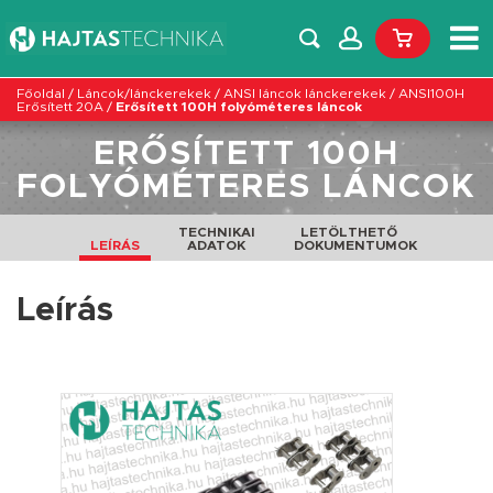
Főoldal
/
Láncok/lánckerekek
/
ANSI láncok lánckerekek
/
ANSI100H
Erősített 20A
/
Erősített 100H folyóméteres láncok
ERŐSÍTETT 100H
FOLYÓMÉTERES LÁNCOK
TECHNIKAI
LETÖLTHETŐ
LEÍRÁS
ADATOK
DOKUMENTUMOK
Leírás