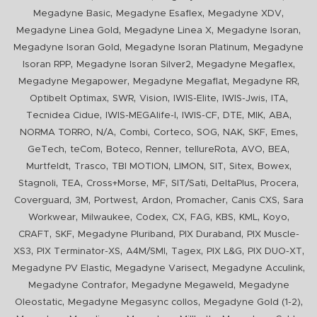
,
,
,
Megadyne Basic
Megadyne Esaflex
Megadyne XDV
,
,
,
Megadyne Linea Gold
Megadyne Linea X
Megadyne Isoran
,
,
Megadyne Isoran Gold
Megadyne Isoran Platinum
Megadyne
,
,
,
Isoran RPP
Megadyne Isoran Silver2
Megadyne Megaflex
,
,
,
Megadyne Megapower
Megadyne Megaflat
Megadyne RR
,
,
,
,
,
,
Optibelt Optimax
SWR
Vision
IWIS-Elite
IWIS-Jwis
ITA
,
,
,
,
,
,
Tecnidea Cidue
IWIS-MEGAlife-I
IWIS-CF
DTE
MIK
ABA
,
,
,
,
,
,
,
,
NORMA TORRO
N/A
Combi
Corteco
SOG
NAK
SKF
Emes
,
,
,
,
,
,
,
GeTech
teCom
Boteco
Renner
tellureRota
AVO
BEA
,
,
,
,
,
,
,
Murtfeldt
Trasco
TBI MOTION
LIMON
SIT
Sitex
Bowex
,
,
,
,
,
,
,
Stagnoli
TEA
Cross+Morse
MF
SIT/Sati
DeltaPlus
Procera
,
,
,
,
,
,
Coverguard
3M
Portwest
Ardon
Promacher
Canis CXS
Sara
,
,
,
,
,
,
,
,
Workwear
Milwaukee
Codex
CX
FAG
KBS
KML
Koyo
,
,
,
,
CRAFT
SKF
Megadyne Pluriband
PIX Duraband
PIX Muscle-
,
,
,
,
,
,
XS3
PIX Terminator-XS
A4M/SMI
Tagex
PIX L&G
PIX DUO-XT
,
,
,
Megadyne PV Elastic
Megadyne Varisect
Megadyne Acculink
,
,
Megadyne Contrafor
Megadyne Megaweld
Megadyne
,
,
,
Oleostatic
Megadyne Megasync collos
Megadyne Gold (1-2)