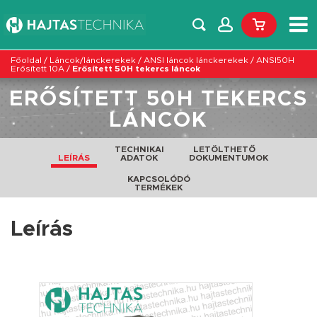
Főoldal
/
Láncok/lánckerekek
/
ANSI láncok lánckerekek
/
ANSI50H
Erősített 10A
/
Erősített 50H tekercs láncok
ERŐSÍTETT 50H TEKERCS
LÁNCOK
TECHNIKAI
LETÖLTHETŐ
LEÍRÁS
ADATOK
DOKUMENTUMOK
KAPCSOLÓDÓ
TERMÉKEK
Leírás