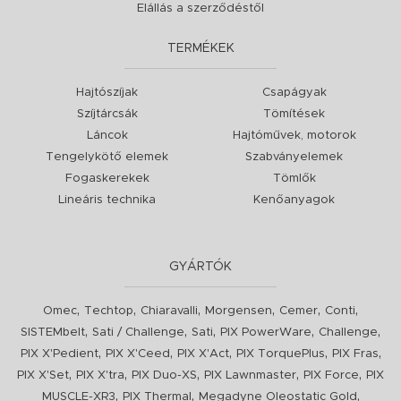
Elállás a szerződéstől
TERMÉKEK
Hajtószíjak
Csapágyak
Szíjtárcsák
Tömítések
Láncok
Hajtóművek, motorok
Tengelykötő elemek
Szabványelemek
Fogaskerekek
Tömlők
Lineáris technika
Kenőanyagok
GYÁRTÓK
,
,
,
,
,
,
Omec
Techtop
Chiaravalli
Morgensen
Cemer
Conti
,
,
,
,
,
SISTEMbelt
Sati / Challenge
Sati
PIX PowerWare
Challenge
,
,
,
,
,
PIX X'Pedient
PIX X'Ceed
PIX X'Act
PIX TorquePlus
PIX Fras
,
,
,
,
,
PIX X'Set
PIX X'tra
PIX Duo-XS
PIX Lawnmaster
PIX Force
PIX
,
,
,
MUSCLE-XR3
PIX Thermal
Megadyne Oleostatic Gold