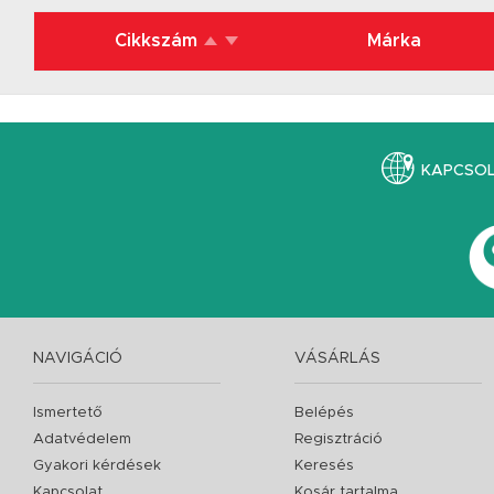
Cikkszám
Márka
KAPCSO
NAVIGÁCIÓ
VÁSÁRLÁS
Ismertető
Belépés
Adatvédelem
Regisztráció
Gyakori kérdések
Keresés
Kapcsolat
Kosár tartalma