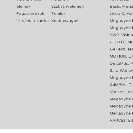
,
elemek
Szabványelemek
Basic
Mega
,
Fogaskerekek
Tömlők
Linea X
Me
Lineáris technika
Kenőanyagok
Megadyne I
Megadyne 
,
SWR
Visio
,
,
CF
DTE
MI
,
GeTech
te
,
MOTION
L
,
DeltaPlus
P
Sara Workw
Megadyne P
,
A4M/SMI
T
,
Varisect
Me
Megadyne O
Megadyne 
Megadyne P
HARVESTE