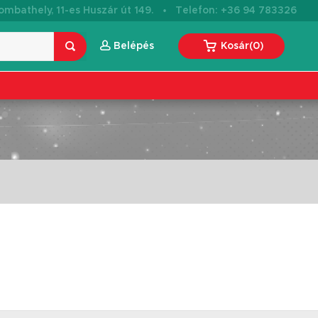
·
mbathely, 11-es Huszár út 149.
Telefon: +36 94 783326
Belépés
Kosár
(
0
)