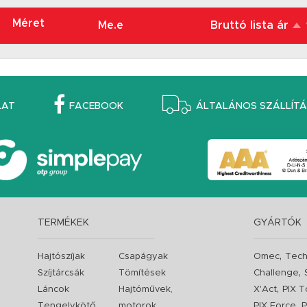
Méret
Me.e
Bruttó lista ár
LAT
FACEBOOK
ÁLTALÁNOS SZÁLLÍTÁS
TERMÉKEK
GYÁRTÓK
,
Hajtószíjak
Csapágyak
Omec
Tech
,
Szíjtárcsák
Tömítések
Challenge
,
Láncok
Hajtóművek,
X'Act
PIX T
,
Tengelykötő
motorok
PIX Force
P