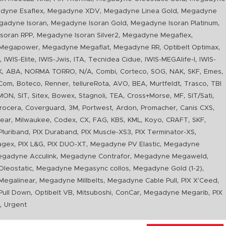
,
,
,
dyne Esaflex
Megadyne XDV
Megadyne Linea Gold
Megadyne
,
,
,
gadyne Isoran
Megadyne Isoran Gold
Megadyne Isoran Platinum
,
,
,
soran RPP
Megadyne Isoran Silver2
Megadyne Megaflex
,
,
,
,
Megapower
Megadyne Megaflat
Megadyne RR
Optibelt Optimax
,
,
,
,
,
,
n
IWIS-Elite
IWIS-Jwis
ITA
Tecnidea Cidue
IWIS-MEGAlife-I
IWIS-
,
,
,
,
,
,
,
,
,
,
K
ABA
NORMA TORRO
N/A
Combi
Corteco
SOG
NAK
SKF
Emes
,
,
,
,
,
,
,
,
Com
Boteco
Renner
tellureRota
AVO
BEA
Murtfeldt
Trasco
TBI
,
,
,
,
,
,
,
,
,
IMON
SIT
Sitex
Bowex
Stagnoli
TEA
Cross+Morse
MF
SIT/Sati
,
,
,
,
,
,
,
rocera
Coverguard
3M
Portwest
Ardon
Promacher
Canis CXS
,
,
,
,
,
,
,
,
,
,
ear
Milwaukee
Codex
CX
FAG
KBS
KML
Koyo
CRAFT
SKF
,
,
,
,
luriband
PIX Duraband
PIX Muscle-XS3
PIX Terminator-XS
,
,
,
,
agex
PIX L&G
PIX DUO-XT
Megadyne PV Elastic
Megadyne
,
,
,
gadyne Acculink
Megadyne Contrafor
Megadyne Megaweld
,
,
,
leostatic
Megadyne Megasync collos
Megadyne Gold (1-2)
,
,
,
,
Megalinear
Megadyne Millbelts
Megadyne Cable Pull
PIX X'Ceed
,
,
,
,
,
ull Down
Optibelt VB
Mitsuboshi
ConCar
Megadyne Megarib
PIX
,
R
Urgent