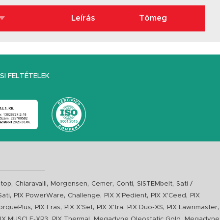
Leírás
Tömeg
I FELTÉTELEK
,
,
,
,
,
,
top
Chiaravalli
Morgensen
Cemer
Conti
SISTEMbelt
Sati /
,
,
,
,
,
Sati
PIX PowerWare
Challenge
PIX X'Pedient
PIX X'Ceed
PIX
,
,
,
,
,
,
orquePlus
PIX Fras
PIX X'Set
PIX X'tra
PIX Duo-XS
PIX Lawnmaster
,
,
,
IX MUSCLE-XR3
PIX Thermal
Megadyne Oleostatic Gold
Megadyne