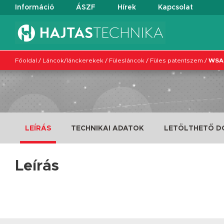
Információ
ÁSZF
Hírek
Kapcsolat
Főoldal
/
Láncok/lánckerekek
/
Fülesláncok
/
Füles patentszem
/
WSA2
LEÍRÁS
TECHNIKAI ADATOK
LETÖLTHETŐ 
Leírás