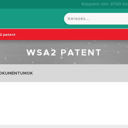
Központi cím: 9700 Szo
 patent
WSA2 PATENT
DOKUMENTUMOK