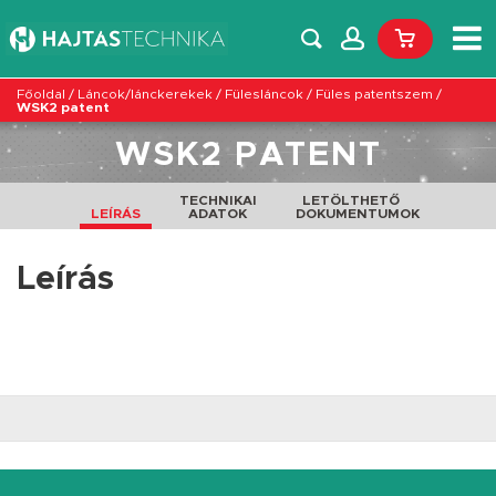
Főoldal
/
Láncok/lánckerekek
/
Fülesláncok
/
Füles patentszem
/
WSK2 patent
WSK2 PATENT
TECHNIKAI
LETÖLTHETŐ
LEÍRÁS
ADATOK
DOKUMENTUMOK
Leírás