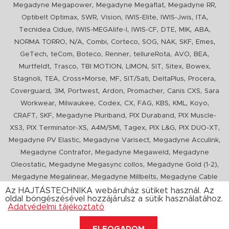
,
,
,
Megadyne Megapower
Megadyne Megaflat
Megadyne RR
,
,
,
,
,
,
Optibelt Optimax
SWR
Vision
IWIS-Elite
IWIS-Jwis
ITA
,
,
,
,
,
,
Tecnidea Cidue
IWIS-MEGAlife-I
IWIS-CF
DTE
MIK
ABA
,
,
,
,
,
,
,
,
NORMA TORRO
N/A
Combi
Corteco
SOG
NAK
SKF
Emes
,
,
,
,
,
,
,
GeTech
teCom
Boteco
Renner
tellureRota
AVO
BEA
,
,
,
,
,
,
,
Murtfeldt
Trasco
TBI MOTION
LIMON
SIT
Sitex
Bowex
,
,
,
,
,
,
,
Stagnoli
TEA
Cross+Morse
MF
SIT/Sati
DeltaPlus
Procera
,
,
,
,
,
,
Coverguard
3M
Portwest
Ardon
Promacher
Canis CXS
Sara
,
,
,
,
,
,
,
,
Workwear
Milwaukee
Codex
CX
FAG
KBS
KML
Koyo
,
,
,
,
CRAFT
SKF
Megadyne Pluriband
PIX Duraband
PIX Muscle-
,
,
,
,
,
,
XS3
PIX Terminator-XS
A4M/SMI
Tagex
PIX L&G
PIX DUO-XT
,
,
,
Megadyne PV Elastic
Megadyne Varisect
Megadyne Acculink
,
,
Megadyne Contrafor
Megadyne Megaweld
Megadyne
,
,
,
Oleostatic
Megadyne Megasync collos
Megadyne Gold (1-2)
,
,
Megadyne Megalinear
Megadyne Millbelts
Megadyne Cable
,
,
,
,
,
Pull
PIX X'Ceed
Megadyne Pull Down
Optibelt VB
Mitsuboshi
Az HAJTÁSTECHNIKA webáruház sütiket használ. Az
oldal böngészésével hozzájárulsz a sütik használatához.
,
,
,
ConCar
Megadyne Megarib
PIX HARVESTER
Urgent
Adatvédelmi tájékoztató
ELFOGADOM