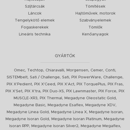
Szíjtárcsák
Tömítések
Láncok
Hajtóművek, motorok
Tengelykötő elemek
Szabványelemek
Fogaskerekek
Tömlők
Lineáris technika
Kenőanyagok
GYÁRTÓK
,
,
,
,
,
,
Omec
Techtop
Chiaravalli
Morgensen
Cemer
Conti
,
,
,
,
,
SISTEMbelt
Sati / Challenge
Sati
PIX PowerWare
Challenge
,
,
,
,
,
PIX X'Pedient
PIX X'Ceed
PIX X'Act
PIX TorquePlus
PIX Fras
,
,
,
,
,
PIX X'Set
PIX X'tra
PIX Duo-XS
PIX Lawnmaster
PIX Force
PIX
,
,
,
MUSCLE-XR3
PIX Thermal
Megadyne Oleostatic Gold
,
,
,
Megadyne Basic
Megadyne Esaflex
Megadyne XDV
,
,
,
Megadyne Linea Gold
Megadyne Linea X
Megadyne Isoran
,
,
Megadyne Isoran Gold
Megadyne Isoran Platinum
Megadyne
,
,
,
Isoran RPP
Megadyne Isoran Silver2
Megadyne Megaflex