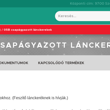
Központi cím: 9700 Szo
)
/
05B csapágyazott lánckerekek
CSAPÁGYAZOTT LÁNCKE
DOKUMENTUMOK
KAPCSOLÓDÓ TERMÉKEK
hoz. (Feszítő lánckeréknek is hívják.)