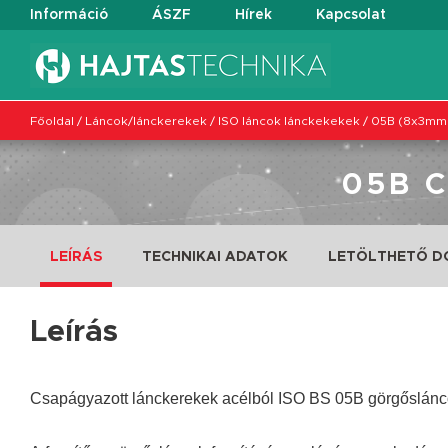
Információ
ÁSZF
Hírek
Kapcsolat
Főoldal
/
Láncok/lánckerekek
/
ISO láncok lánckekekek
/
05B (8x3mm
05B 
LEÍRÁS
TECHNIKAI ADATOK
LETÖLTHETŐ 
Leírás
Csapágyazott lánckerekek acélból ISO BS 05B görgősláncok