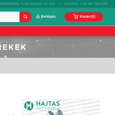
·
mbathely, 11-es Huszár út 149.
Telefon: +36 94 783326
Belépés
Kosár
(
0
)
REKEK