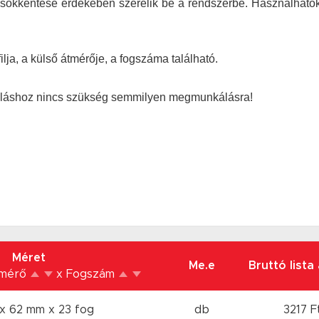
 csökkentése érdekében szerelik be a rendszerbe. Használható
lja, a külső átmérője, a fogszáma található.
náláshoz nincs szükség semmilyen megmunkálásra!
Méret
Me.e
Bruttó lista
tmérő
x Fogszám
 x 62 mm
x 23 fog
db
3217 F