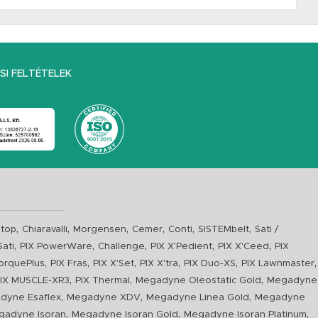
I FELTÉTELEK
,
,
,
,
,
,
top
Chiaravalli
Morgensen
Cemer
Conti
SISTEMbelt
Sati /
,
,
,
,
,
Sati
PIX PowerWare
Challenge
PIX X'Pedient
PIX X'Ceed
PIX
,
,
,
,
,
,
orquePlus
PIX Fras
PIX X'Set
PIX X'tra
PIX Duo-XS
PIX Lawnmaster
,
,
,
IX MUSCLE-XR3
PIX Thermal
Megadyne Oleostatic Gold
Megadyne
,
,
,
dyne Esaflex
Megadyne XDV
Megadyne Linea Gold
Megadyne
,
,
,
gadyne Isoran
Megadyne Isoran Gold
Megadyne Isoran Platinum