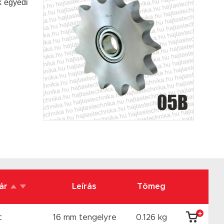
k egyedi
 ár
Leírás
Tömeg
t
16 mm tengelyre
0.126 kg