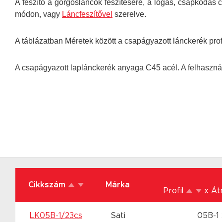
A feszítő a görgősláncok feszítésére, a lógás, csapkodás
módon, vagy
Láncfeszítővel
szerelve.
A táblázatban Méretek között a csapágyazott lánckerék profi
A csapágyazott laplánckerék anyaga C45 acél. A felhasz
Cikkszám
Márka
Profil
x Á
LK05B-1/23cs
Sati
05B-1