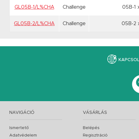
GL05B-1/L%CHA
Challenge
05B-1 
GL05B-2/L%CHA
Challenge
05B-2 
KAPCSO
NAVIGÁCIÓ
VÁSÁRLÁS
Ismertető
Belépés
Adatvédelem
Regisztráció