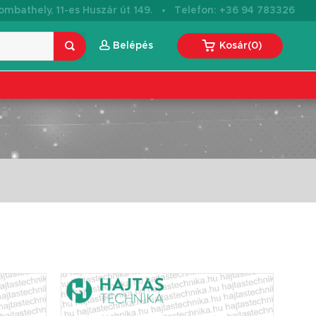
·
mbathely, 11-es Huszár út 149.
Telefon: +36 94 783326
Belépés
Kosár
(
0
)