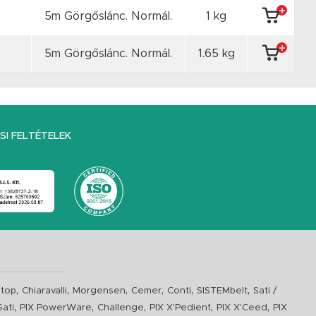
5m Görgőslánc. Normál.
1 kg
5m Görgőslánc. Normál.
1.65 kg
I FELTÉTELEK
,
,
,
,
,
,
top
Chiaravalli
Morgensen
Cemer
Conti
SISTEMbelt
Sati /
,
,
,
,
,
Sati
PIX PowerWare
Challenge
PIX X'Pedient
PIX X'Ceed
PIX