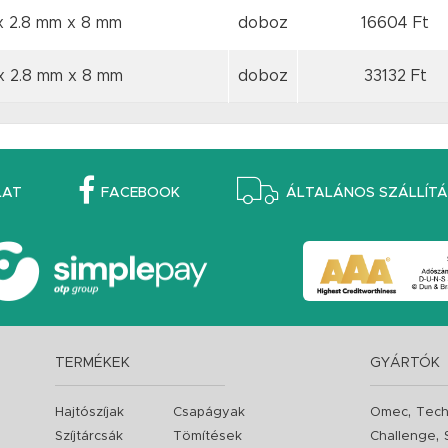
x 2.8 mm
x 8 mm
doboz
16604 Ft
x 2.8 mm
x 8 mm
doboz
33132 Ft
LAT
FACEBOOK
ÁLTALÁNOS SZÁLLÍTÁS
TERMÉKEK
GYÁRTÓK
,
Hajtószíjak
Csapágyak
Omec
Tech
,
Szíjtárcsák
Tömítések
Challenge