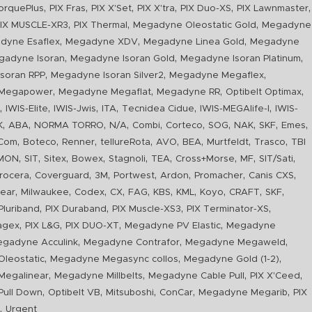
,
,
,
,
,
,
orquePlus
PIX Fras
PIX X'Set
PIX X'tra
PIX Duo-XS
PIX Lawnmaster
,
,
,
IX MUSCLE-XR3
PIX Thermal
Megadyne Oleostatic Gold
Megadyne
,
,
,
dyne Esaflex
Megadyne XDV
Megadyne Linea Gold
Megadyne
,
,
,
gadyne Isoran
Megadyne Isoran Gold
Megadyne Isoran Platinum
,
,
,
soran RPP
Megadyne Isoran Silver2
Megadyne Megaflex
,
,
,
,
Megapower
Megadyne Megaflat
Megadyne RR
Optibelt Optimax
,
,
,
,
,
,
n
IWIS-Elite
IWIS-Jwis
ITA
Tecnidea Cidue
IWIS-MEGAlife-I
IWIS-
,
,
,
,
,
,
,
,
,
,
K
ABA
NORMA TORRO
N/A
Combi
Corteco
SOG
NAK
SKF
Emes
,
,
,
,
,
,
,
,
Com
Boteco
Renner
tellureRota
AVO
BEA
Murtfeldt
Trasco
TBI
,
,
,
,
,
,
,
,
,
IMON
SIT
Sitex
Bowex
Stagnoli
TEA
Cross+Morse
MF
SIT/Sati
,
,
,
,
,
,
,
rocera
Coverguard
3M
Portwest
Ardon
Promacher
Canis CXS
,
,
,
,
,
,
,
,
,
,
ear
Milwaukee
Codex
CX
FAG
KBS
KML
Koyo
CRAFT
SKF
,
,
,
,
luriband
PIX Duraband
PIX Muscle-XS3
PIX Terminator-XS
,
,
,
,
agex
PIX L&G
PIX DUO-XT
Megadyne PV Elastic
Megadyne
,
,
,
gadyne Acculink
Megadyne Contrafor
Megadyne Megaweld
,
,
,
leostatic
Megadyne Megasync collos
Megadyne Gold (1-2)
,
,
,
,
Megalinear
Megadyne Millbelts
Megadyne Cable Pull
PIX X'Ceed
,
,
,
,
,
ull Down
Optibelt VB
Mitsuboshi
ConCar
Megadyne Megarib
PIX
,
R
Urgent