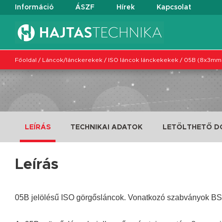
Információ
ÁSZF
Hírek
Kapcsolat
Főoldal
/
Láncok/lánckerekek
/
ISO láncok lánckekekek
/
05B (8x3mm
LEÍRÁS
TECHNIKAI ADATOK
LETÖLTHETŐ 
Leírás
05B jelölésű ISO görgősláncok. Vonatkozó szabványok B