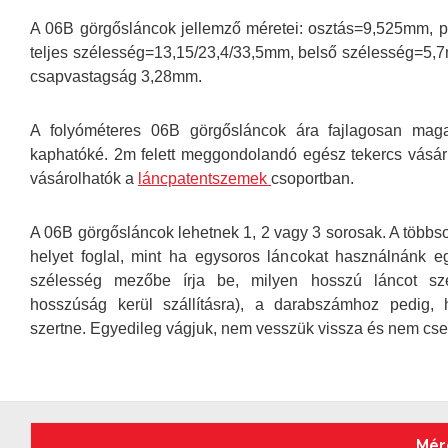
A 06B görgősláncok jellemző méretei: osztás=9,525mm,
teljes szélesség=13,15/23,4/33,5mm, belső szélesség=5
csapvastagság 3,28mm.
A folyóméteres 06B görgősláncok ára fajlagosan mag
kaphatóké. 2m felett meggondolandó egész tekercs vásár
vásárolhatók a
láncpatentszemek
csoportban.
A 06B görgősláncok lehetnek 1, 2 vagy 3 sorosak. A több
helyet foglal, mint ha egysoros láncokat használnánk 
szélesség mezőbe írja be, milyen hosszú láncot sz
hosszúság kerül szállításra), a darabszámhoz pedig,
szertne. Egyedileg vágjuk, nem vesszük vissza és nem cser
Mér