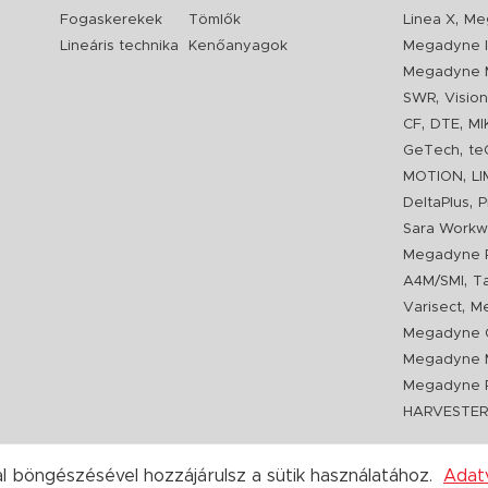
,
Fogaskerekek
Tömlők
Linea X
Me
Lineáris technika
Kenőanyagok
Megadyne I
Megadyne 
,
SWR
Visio
,
,
CF
DTE
MI
,
GeTech
te
,
MOTION
L
,
DeltaPlus
P
Sara Workw
Megadyne P
,
A4M/SMI
T
,
Varisect
Me
Megadyne O
Megadyne 
Megadyne P
HARVESTE
 böngészésével hozzájárulsz a sütik használatához.
Adat
Copyright 2020. hajtastechnika.hu