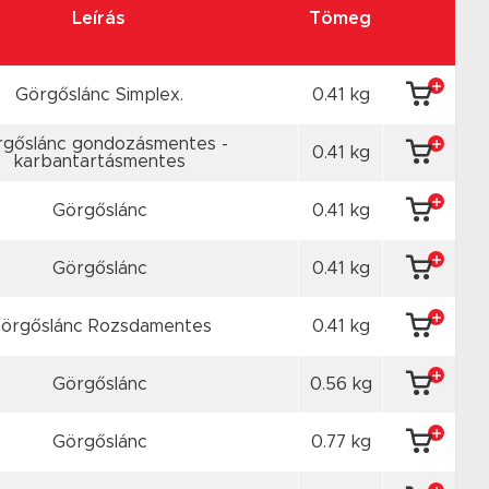
Leírás
Tömeg
Görgőslánc Simplex.
0.41 kg
gőslánc gondozásmentes -
0.41 kg
karbantartásmentes
Görgőslánc
0.41 kg
Görgőslánc
0.41 kg
örgőslánc Rozsdamentes
0.41 kg
Görgőslánc
0.56 kg
Görgőslánc
0.77 kg