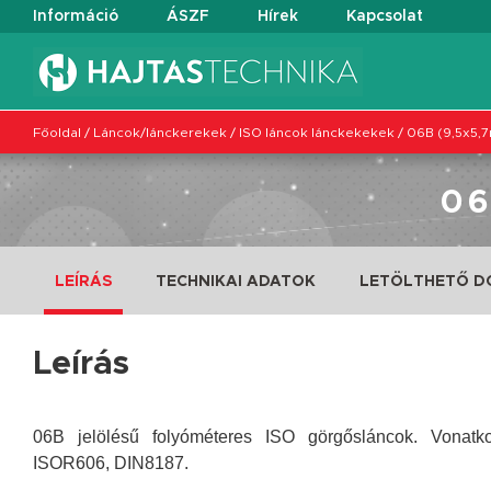
Információ
ÁSZF
Hírek
Kapcsolat
Főoldal
/
Láncok/lánckerekek
/
ISO láncok lánckekekek
/
06B (9,5x5,
0
LEÍRÁS
TECHNIKAI ADATOK
LETÖLTHETŐ 
Leírás
06B jelölésű folyóméteres ISO görgősláncok. Vonat
ISOR606, DIN8187.