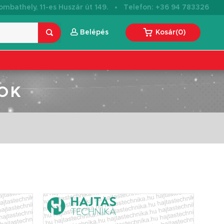
·
mbathely, 11-es Huszár út 149.
Telefon: +36 94 783326
Belépés
Kosár
(
0
)
OK