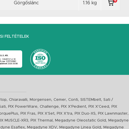
Görgőslánc
1.16 kg
I FELTÉTELEK
,
,
,
,
,
,
top
Chiaravalli
Morgensen
Cemer
Conti
SISTEMbelt
Sati /
,
,
,
,
,
Sati
PIX PowerWare
Challenge
PIX X'Pedient
PIX X'Ceed
PIX
,
,
,
,
,
,
orquePlus
PIX Fras
PIX X'Set
PIX X'tra
PIX Duo-XS
PIX Lawnmaster
,
,
,
IX MUSCLE-XR3
PIX Thermal
Megadyne Oleostatic Gold
Megadyne
,
,
,
dyne Esaflex
Megadyne XDV
Megadyne Linea Gold
Megadyne