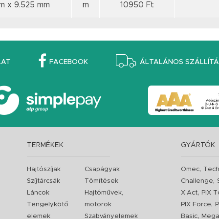
mm
x 9.525 mm
m
10950 Ft
LAT
FACEBOOK
ÁLTALÁNOS SZÁLLÍTÁS
TERMÉKEK
GYÁRTÓK
,
Hajtószíjak
Csapágyak
Omec
Tech
,
Szíjtárcsák
Tömítések
Challenge
,
Láncok
Hajtóművek,
X'Act
PIX T
,
Tengelykötő
motorok
PIX Force
P
,
elemek
Szabványelemek
Basic
Mega