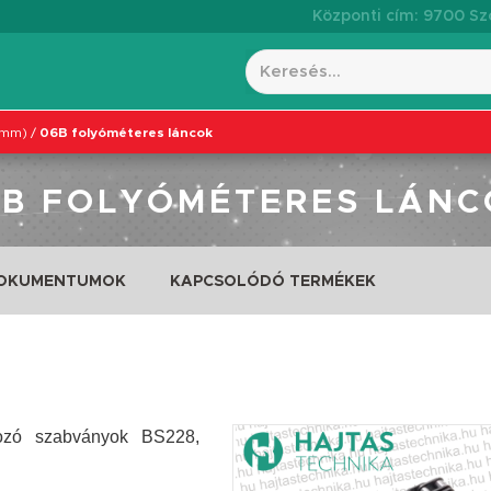
Központi cím: 9700 Szo
7mm)
/
06B folyóméteres láncok
6B FOLYÓMÉTERES LÁNC
DOKUMENTUMOK
KAPCSOLÓDÓ TERMÉKEK
kozó szabványok BS228,