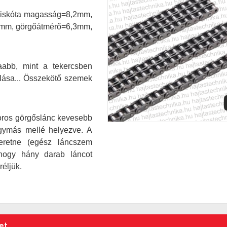
 piskóta magasság=8,2mm,
,7mm, görgőátmérő=6,3mm,
aabb, mint a tekercsben
lása... Összekötő szemek
soros görgőslánc kevesebb
egymás mellé helyezve.
A
eretne (egész láncszem
 hogy hány darab láncot
éljük.
et