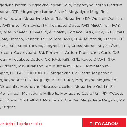
,
,
,
gadyne Isoran
Megadyne Isoran Gold
Megadyne Isoran Platinum
,
,
,
soran RPP
Megadyne Isoran Silver2
Megadyne Megaflex
,
,
,
,
Megapower
Megadyne Megaflat
Megadyne RR
Optibelt Optimax
,
,
,
,
,
,
n
IWIS-Elite
IWIS-Jwis
ITA
Tecnidea Cidue
IWIS-MEGAlife-I
IWIS-
,
,
,
,
,
,
,
,
,
,
K
ABA
NORMA TORRO
N/A
Combi
Corteco
SOG
NAK
SKF
Emes
,
,
,
,
,
,
,
,
Com
Boteco
Renner
tellureRota
AVO
BEA
Murtfeldt
Trasco
TBI
,
,
,
,
,
,
,
,
,
IMON
SIT
Sitex
Bowex
Stagnoli
TEA
Cross+Morse
MF
SIT/Sati
,
,
,
,
,
,
,
rocera
Coverguard
3M
Portwest
Ardon
Promacher
Canis CXS
,
,
,
,
,
,
,
,
,
,
ear
Milwaukee
Codex
CX
FAG
KBS
KML
Koyo
CRAFT
SKF
,
,
,
,
luriband
PIX Duraband
PIX Muscle-XS3
PIX Terminator-XS
,
,
,
,
agex
PIX L&G
PIX DUO-XT
Megadyne PV Elastic
Megadyne
,
,
,
gadyne Acculink
Megadyne Contrafor
Megadyne Megaweld
,
,
,
leostatic
Megadyne Megasync collos
Megadyne Gold (1-2)
,
,
,
,
Megalinear
Megadyne Millbelts
Megadyne Cable Pull
PIX X'Ceed
,
,
,
,
,
ull Down
Optibelt VB
Mitsuboshi
ConCar
Megadyne Megarib
PIX
,
R
Urgent
védelmi tájékoztató
ELFOGADOM