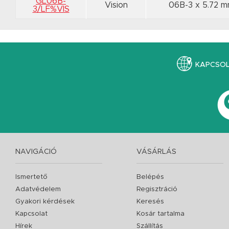
GL06B-
Vision
06B-3 x 5.72 
3/LF%VIS
KAPCSO
NAVIGÁCIÓ
VÁSÁRLÁS
Ismertető
Belépés
Adatvédelem
Regisztráció
Gyakori kérdések
Keresés
Kapcsolat
Kosár tartalma
Hírek
Szállítás