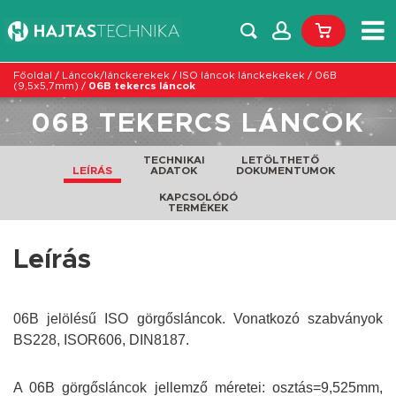
Főoldal
/
Láncok/lánckerekek
/
ISO láncok lánckekekek
/
06B
(9,5x5,7mm)
/
06B tekercs láncok
06B TEKERCS LÁNCOK
TECHNIKAI
LETÖLTHETŐ
LEÍRÁS
ADATOK
DOKUMENTUMOK
KAPCSOLÓDÓ
TERMÉKEK
Leírás
06B jelölésű ISO görgősláncok. Vonatkozó szabványok
BS228, ISOR606, DIN8187.
A 06B görgősláncok jellemző méretei: osztás=9,525mm,