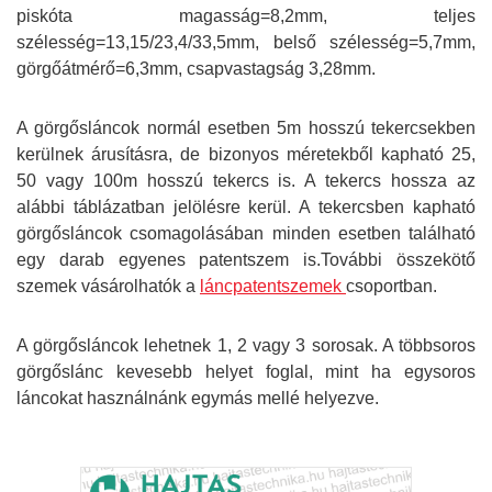
piskóta magasság=8,2mm, teljes
szélesség=13,15/23,4/33,5mm, belső szélesség=5,7mm,
görgőátmérő=6,3mm, csapvastagság 3,28mm.
A görgősláncok normál esetben 5m hosszú tekercsekben
kerülnek árusításra, de bizonyos méretekből kapható 25,
50 vagy 100m hosszú tekercs is. A tekercs hossza az
alábbi táblázatban jelölésre kerül. A tekercsben kapható
görgősláncok csomagolásában minden esetben található
egy darab egyenes patentszem is.További összekötő
szemek vásárolhatók a
láncpatentszemek
csoportban.
A görgősláncok lehetnek 1, 2 vagy 3 sorosak. A többsoros
görgőslánc kevesebb helyet foglal, mint ha egysoros
láncokat használnánk egymás mellé helyezve.