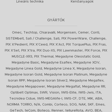
Lineáris technika
Kenőanyagok
GYÁRTÓK
,
,
,
,
,
,
Omec
Techtop
Chiaravalli
Morgensen
Cemer
Conti
,
,
,
,
,
SISTEMbelt
Sati / Challenge
Sati
PIX PowerWare
Challenge
,
,
,
,
,
PIX X'Pedient
PIX X'Ceed
PIX X'Act
PIX TorquePlus
PIX Fras
,
,
,
,
,
PIX X'Set
PIX X'tra
PIX Duo-XS
PIX Lawnmaster
PIX Force
PIX
,
,
,
MUSCLE-XR3
PIX Thermal
Megadyne Oleostatic Gold
,
,
,
Megadyne Basic
Megadyne Esaflex
Megadyne XDV
,
,
,
Megadyne Linea Gold
Megadyne Linea X
Megadyne Isoran
,
,
Megadyne Isoran Gold
Megadyne Isoran Platinum
Megadyne
,
,
,
Isoran RPP
Megadyne Isoran Silver2
Megadyne Megaflex
,
,
,
Megadyne Megapower
Megadyne Megaflat
Megadyne RR
,
,
,
,
,
,
Optibelt Optimax
SWR
Vision
IWIS-Elite
IWIS-Jwis
ITA
,
,
,
,
,
,
Tecnidea Cidue
IWIS-MEGAlife-I
IWIS-CF
DTE
MIK
ABA
,
,
,
,
,
,
,
,
NORMA TORRO
N/A
Combi
Corteco
SOG
NAK
SKF
Emes
,
,
,
,
,
,
,
GeTech
teCom
Boteco
Renner
tellureRota
AVO
BEA