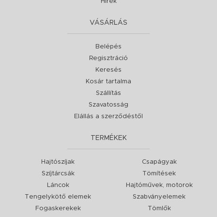
Hírek
VÁSÁRLÁS
Belépés
Regisztráció
Keresés
Kosár tartalma
Szállítás
Szavatosság
Elállás a szerződéstől
TERMÉKEK
Hajtószíjak
Csapágyak
Szíjtárcsák
Tömítések
Láncok
Hajtóművek, motorok
Tengelykötő elemek
Szabványelemek
Fogaskerekek
Tömlők