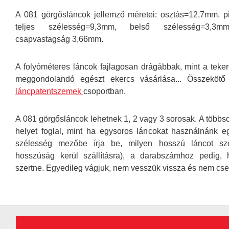
A 081 görgősláncok jellemző méretei: osztás=12,7mm, 
teljes szélesség=9,3mm, belső szélesség=3,3mm
csapvastagság 3,66mm.
A folyóméteres láncok fajlagosan drágábbak, mint a tekerc
meggondolandó egészt ekercs vásárlása... Összekötő
láncpatentszemek
csoportban.
A 081 görgősláncok lehetnek 1, 2 vagy 3 sorosak. A több
helyet foglal, mint ha egysoros láncokat használnánk 
szélesség mezőbe írja be, milyen hosszú láncot sz
hosszúság kerül szállításra), a darabszámhoz pedig,
szertne. Egyedileg vágjuk, nem vesszük vissza és nem cser