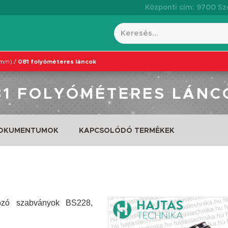
Központi cím: 9700 Szo
3mm)
/
081 folyóméteres láncok
81 FOLYÓMÉTERES LÁNC
DOKUMENTUMOK
KAPCSOLÓDÓ TERMÉKEK
kozó szabványok BS228,