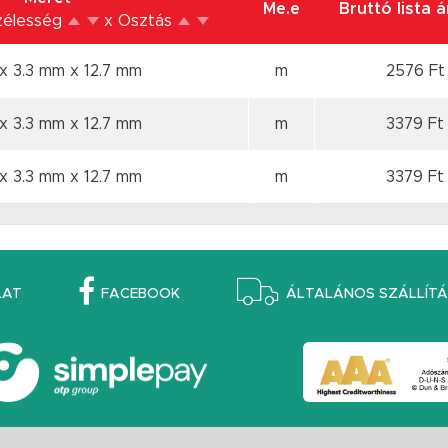
Me.e
Bruttó lista 
zélesség
x Osztás
 x 3.3 mm
x 12.7 mm
m
2576 Ft
 x 3.3 mm
x 12.7 mm
m
3379 Ft
 x 3.3 mm
x 12.7 mm
m
3379 Ft
LAT
FACEBOOK
ÁLTALÁNOS SZÁLLÍTÁS