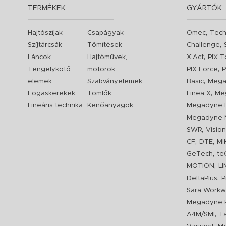
TERMÉKEK
GYÁRTÓK
,
Hajtószíjak
Csapágyak
Omec
Tech
,
Szíjtárcsák
Tömítések
Challenge
,
Láncok
Hajtóművek,
X'Act
PIX T
,
Tengelykötő
motorok
PIX Force
P
,
elemek
Szabványelemek
Basic
Mega
,
Fogaskerekek
Tömlők
Linea X
Me
Lineáris technika
Kenőanyagok
Megadyne I
Megadyne 
,
SWR
Visio
,
,
CF
DTE
MI
,
GeTech
te
,
MOTION
L
,
DeltaPlus
P
Sara Workw
Megadyne P
,
A4M/SMI
T