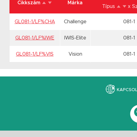
Cikkszám
Márka
Típus
x S
GL081-1/LF%CHA
Challenge
081-1
GL081-1/LF%IWE
IWIS-Elite
081-1
GL081-1/LF%VIS
Vision
081-1
KAPCSO