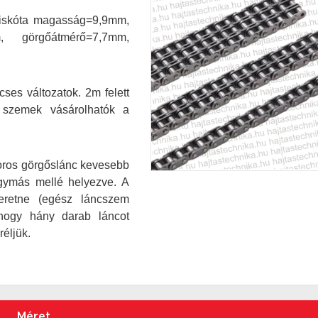
piskóta magasság=9,9mm,
, görgőátmérő=7,7mm,
ses változatok. 2m felett
 szemek vásárolhatók a
soros görgőslánc kevesebb
egymás mellé helyezve.
A
eretne (egész láncszem
 hogy hány darab láncot
éljük.
Méret