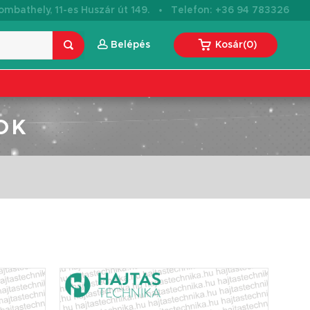
·
mbathely, 11-es Huszár út 149.
Telefon: +36 94 783326
Belépés
Kosár
(
0
)
OK