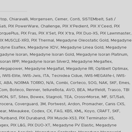
,
,
,
,
,
,
top
Chiaravalli
Morgensen
Cemer
Conti
SISTEMbelt
Sati /
,
,
,
,
,
Sati
PIX PowerWare
Challenge
PIX X'Pedient
PIX X'Ceed
PIX
,
,
,
,
,
,
orquePlus
PIX Fras
PIX X'Set
PIX X'tra
PIX Duo-XS
PIX Lawnmaster
,
,
,
IX MUSCLE-XR3
PIX Thermal
Megadyne Oleostatic Gold
Megadyne
,
,
,
dyne Esaflex
Megadyne XDV
Megadyne Linea Gold
Megadyne
,
,
,
gadyne Isoran
Megadyne Isoran Gold
Megadyne Isoran Platinum
,
,
,
soran RPP
Megadyne Isoran Silver2
Megadyne Megaflex
,
,
,
,
Megapower
Megadyne Megaflat
Megadyne RR
Optibelt Optimax
,
,
,
,
,
,
n
IWIS-Elite
IWIS-Jwis
ITA
Tecnidea Cidue
IWIS-MEGAlife-I
IWIS-
,
,
,
,
,
,
,
,
,
,
K
ABA
NORMA TORRO
N/A
Combi
Corteco
SOG
NAK
SKF
Emes
,
,
,
,
,
,
,
,
Com
Boteco
Renner
tellureRota
AVO
BEA
Murtfeldt
Trasco
TBI
,
,
,
,
,
,
,
,
,
IMON
SIT
Sitex
Bowex
Stagnoli
TEA
Cross+Morse
MF
SIT/Sati
,
,
,
,
,
,
,
rocera
Coverguard
3M
Portwest
Ardon
Promacher
Canis CXS
,
,
,
,
,
,
,
,
,
,
ear
Milwaukee
Codex
CX
FAG
KBS
KML
Koyo
CRAFT
SKF
,
,
,
,
luriband
PIX Duraband
PIX Muscle-XS3
PIX Terminator-XS
,
,
,
,
agex
PIX L&G
PIX DUO-XT
Megadyne PV Elastic
Megadyne