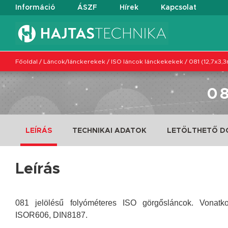
Információ
ÁSZF
Hírek
Kapcsolat
Főoldal
/
Láncok/lánckerekek
/
ISO láncok lánckekekek
/
081 (12,7x3,
0
LEÍRÁS
TECHNIKAI ADATOK
LETÖLTHETŐ 
Leírás
081 jelölésű folyóméteres ISO görgősláncok. Vonat
ISOR606, DIN8187.