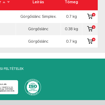
ár
Leírás
Tömeg
Görgőslánc Simplex.
0.7 kg
Görgőslánc
0.38 kg
Görgőslánc
0.7 kg
I FELTÉTELEK