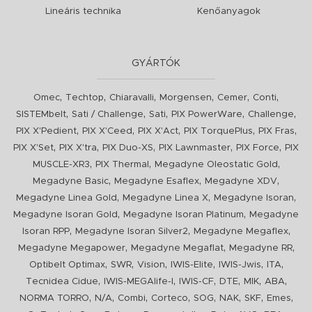
Lineáris technika
Kenőanyagok
GYÁRTÓK
,
,
,
,
,
,
Omec
Techtop
Chiaravalli
Morgensen
Cemer
Conti
,
,
,
,
,
SISTEMbelt
Sati / Challenge
Sati
PIX PowerWare
Challenge
,
,
,
,
,
PIX X'Pedient
PIX X'Ceed
PIX X'Act
PIX TorquePlus
PIX Fras
,
,
,
,
,
PIX X'Set
PIX X'tra
PIX Duo-XS
PIX Lawnmaster
PIX Force
PIX
,
,
,
MUSCLE-XR3
PIX Thermal
Megadyne Oleostatic Gold
,
,
,
Megadyne Basic
Megadyne Esaflex
Megadyne XDV
,
,
,
Megadyne Linea Gold
Megadyne Linea X
Megadyne Isoran
,
,
Megadyne Isoran Gold
Megadyne Isoran Platinum
Megadyne
,
,
,
Isoran RPP
Megadyne Isoran Silver2
Megadyne Megaflex
,
,
,
Megadyne Megapower
Megadyne Megaflat
Megadyne RR
,
,
,
,
,
,
Optibelt Optimax
SWR
Vision
IWIS-Elite
IWIS-Jwis
ITA
,
,
,
,
,
,
Tecnidea Cidue
IWIS-MEGAlife-I
IWIS-CF
DTE
MIK
ABA
,
,
,
,
,
,
,
,
NORMA TORRO
N/A
Combi
Corteco
SOG
NAK
SKF
Emes