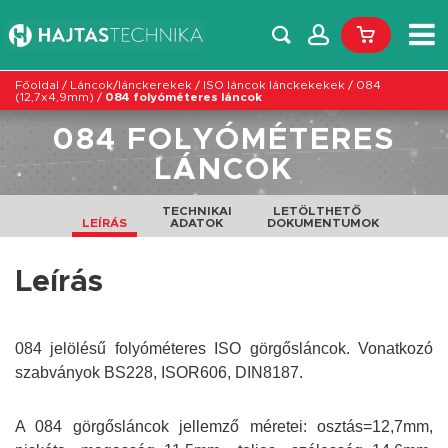
Főoldal
/
Láncok/lánckerekek
/
ISO láncok lánckekekek
/
084
(12,7x4,9mm)
/
084 folyóméteres láncok
084 FOLYÓMÉTERES
LÁNCOK
TECHNIKAI
LETÖLTHETŐ
LEÍRÁS
ADATOK
DOKUMENTUMOK
Leírás
084 jelölésű folyóméteres ISO görgősláncok. Vonatkozó
szabványok BS228, ISOR606, DIN8187.
A 084 görgősláncok jellemző méretei: osztás=12,7mm,