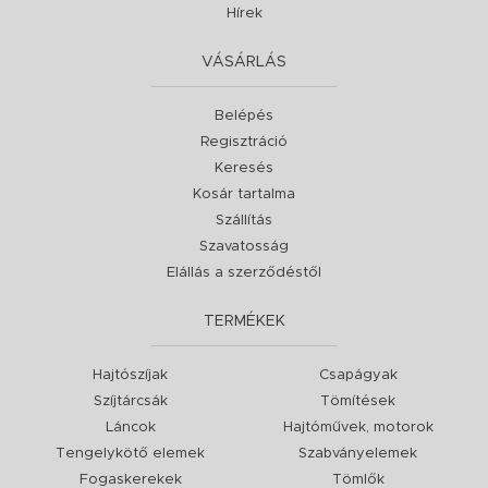
Hírek
VÁSÁRLÁS
Belépés
Regisztráció
Keresés
Kosár tartalma
Szállítás
Szavatosság
Elállás a szerződéstől
TERMÉKEK
Hajtószíjak
Csapágyak
Szíjtárcsák
Tömítések
Láncok
Hajtóművek, motorok
Tengelykötő elemek
Szabványelemek
Fogaskerekek
Tömlők