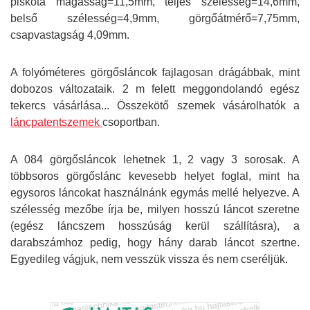
piskóta magasság=11,5mm, teljes szélesség=14,6mm,
belső szélesség=4,9mm, görgőátmérő=7,75mm,
csapvastagság 4,09mm.
A folyóméteres görgősláncok fajlagosan drágábbak, mint
dobozos változataik. 2 m felett meggondolandó egész
tekercs vásárlása... Összekötő szemek vásárolhatók a
láncpatentszemek
csoportban.
A 084 görgősláncok lehetnek 1, 2 vagy 3 sorosak. A
többsoros görgőslánc kevesebb helyet foglal, mint ha
egysoros láncokat használnánk egymás mellé helyezve.
A
szélesség mezőbe írja be, milyen hosszú láncot szeretne
(egész láncszem hosszúság kerül szállításra), a
darabszámhoz pedig, hogy hány darab láncot szertne.
Egyedileg vágjuk, nem vesszük vissza és nem cseréljük.