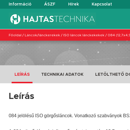
Információ
ÁSZF
Hírek
Kapcsolat
Főoldal
/
Láncok/lánckerekek
/
ISO láncok lánckekekek
/
084 (12,7x4
LEÍRÁS
TECHNIKAI ADATOK
LETÖLTHETŐ 
Leírás
084 jelölésű ISO görgősláncok. Vonatkozó szabványok B