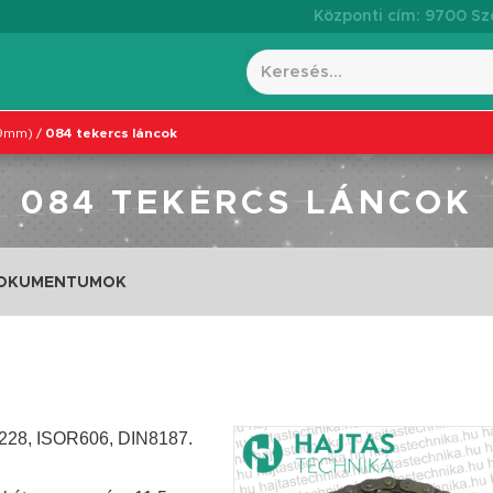
Központi cím: 9700 Szo
,9mm)
/
084 tekercs láncok
084 TEKERCS LÁNCOK
DOKUMENTUMOK
S228, ISOR606, DIN8187.