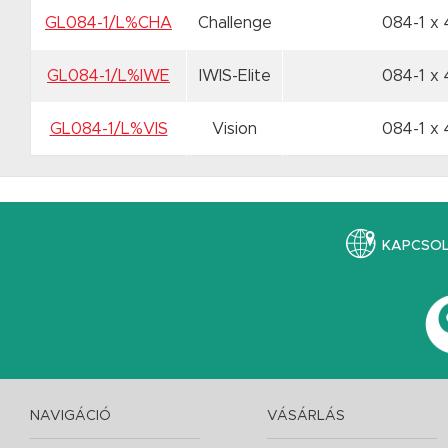
GL084-1/L%CHA
Challenge
084-1 x
GL084-1/L%IWE
IWIS-Elite
084-1 x
GL084-1/L%VIS
Vision
084-1 x
KAPCSO
NAVIGÁCIÓ
VÁSÁRLÁS