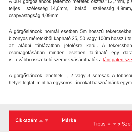
A 084 görgősláncok jellemző méretei: osztás=12,7mm, 
teljes szélesség=14,6mm, belső szélesség=4,9mm
csapvastagság 4,09mm.
A görgősláncok normál esetben 5m hosszú tekercsekben
bizonyos méretekből kapható 25, 50 vagy 100m hosszú tek
az alábbi táblázatban jelölésre kerül. A tekercsbe
csomagolásában minden esetben található egy dar
is.További összekötő szemek vásárolhatók a
láncpatents
A görgősláncok lehetnek 1, 2 vagy 3 sorosak. A többs
helyet foglal, mint ha egysoros láncokat használnánk egym
Cikkszám
Márka
Típus
x Szé