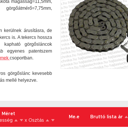
piskóta magasság=11,5mm,
, görgőátmérő=7,75mm,
 kerülnek árusításra, de
ercs is. A tekercs hossza
n kapható görgősláncok
ab egyenes patentszem
zemek
csoportban.
oros görgőslánc kevesebb
ás mellé helyezve.
Méret
Me.e
Bruttó lista ár
lesség
x Osztás