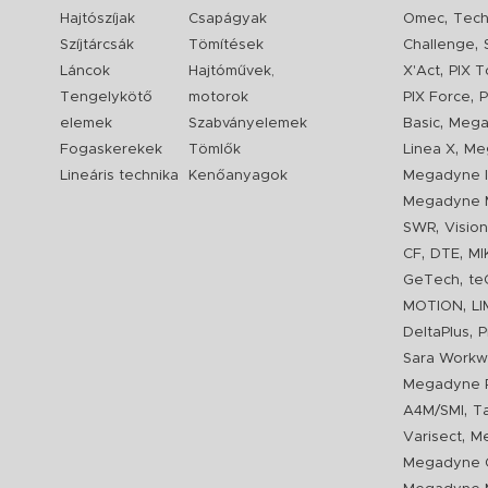
,
Hajtószíjak
Csapágyak
Omec
Tech
,
Szíjtárcsák
Tömítések
Challenge
,
Láncok
Hajtóművek,
X'Act
PIX T
,
Tengelykötő
motorok
PIX Force
P
,
elemek
Szabványelemek
Basic
Mega
,
Fogaskerekek
Tömlők
Linea X
Me
Lineáris technika
Kenőanyagok
Megadyne I
Megadyne 
,
SWR
Visio
,
,
CF
DTE
MI
,
GeTech
te
,
MOTION
L
,
DeltaPlus
P
Sara Workw
Megadyne P
,
A4M/SMI
T
,
Varisect
Me
Megadyne O