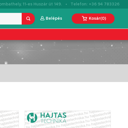
·
mbathely, 11-es Huszár út 149.
Telefon: +36 94 783326
Belépés
Kosár
(
0
)