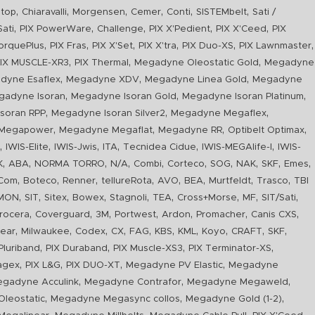
,
,
,
,
,
,
top
Chiaravalli
Morgensen
Cemer
Conti
SISTEMbelt
Sati /
,
,
,
,
,
Sati
PIX PowerWare
Challenge
PIX X'Pedient
PIX X'Ceed
PIX
,
,
,
,
,
,
orquePlus
PIX Fras
PIX X'Set
PIX X'tra
PIX Duo-XS
PIX Lawnmaster
,
,
,
IX MUSCLE-XR3
PIX Thermal
Megadyne Oleostatic Gold
Megadyne
,
,
,
dyne Esaflex
Megadyne XDV
Megadyne Linea Gold
Megadyne
,
,
,
gadyne Isoran
Megadyne Isoran Gold
Megadyne Isoran Platinum
,
,
,
soran RPP
Megadyne Isoran Silver2
Megadyne Megaflex
,
,
,
,
Megapower
Megadyne Megaflat
Megadyne RR
Optibelt Optimax
,
,
,
,
,
,
n
IWIS-Elite
IWIS-Jwis
ITA
Tecnidea Cidue
IWIS-MEGAlife-I
IWIS-
,
,
,
,
,
,
,
,
,
,
K
ABA
NORMA TORRO
N/A
Combi
Corteco
SOG
NAK
SKF
Emes
,
,
,
,
,
,
,
,
Com
Boteco
Renner
tellureRota
AVO
BEA
Murtfeldt
Trasco
TBI
,
,
,
,
,
,
,
,
,
IMON
SIT
Sitex
Bowex
Stagnoli
TEA
Cross+Morse
MF
SIT/Sati
,
,
,
,
,
,
,
rocera
Coverguard
3M
Portwest
Ardon
Promacher
Canis CXS
,
,
,
,
,
,
,
,
,
,
ear
Milwaukee
Codex
CX
FAG
KBS
KML
Koyo
CRAFT
SKF
,
,
,
,
luriband
PIX Duraband
PIX Muscle-XS3
PIX Terminator-XS
,
,
,
,
agex
PIX L&G
PIX DUO-XT
Megadyne PV Elastic
Megadyne
,
,
,
gadyne Acculink
Megadyne Contrafor
Megadyne Megaweld
,
,
,
leostatic
Megadyne Megasync collos
Megadyne Gold (1-2)