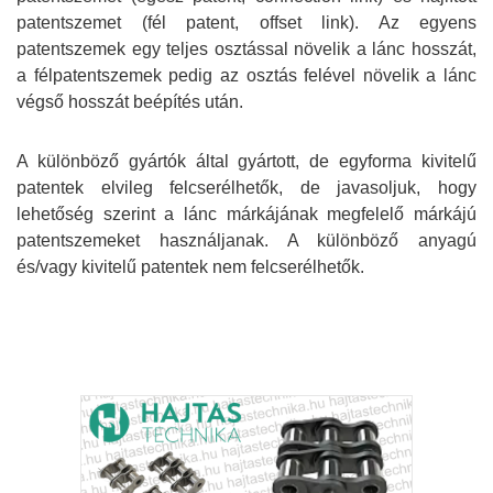
patentszemet (fél patent, offset link). Az egyens
patentszemek egy teljes osztással növelik a lánc hosszát,
a félpatentszemek pedig az osztás felével növelik a lánc
végső hosszát beépítés után.
A különböző gyártók által gyártott, de egyforma kivitelű
patentek elvileg felcserélhetők, de javasoljuk, hogy
lehetőség szerint a lánc márkájának megfelelő márkájú
patentszemeket használjanak. A különböző anyagú
és/vagy kivitelű patentek nem felcserélhetők.