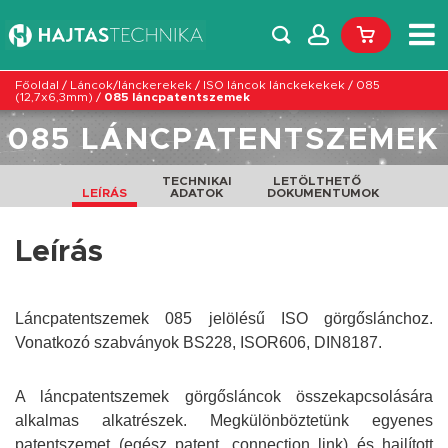
Főoldal
/
Láncok/lánckerekek
/
ISO láncok lánckekekek
/
085
(12,7x6,3mm)
/
085 láncpatentszemek
085 LÁNCPATENTSZEMEK
TECHNIKAI
LETÖLTHETŐ
LEÍRÁS
ADATOK
DOKUMENTUMOK
Leírás
Láncpatentszemek 085 jelölésű ISO görgőslánchoz.
Vonatkozó szabványok BS228, ISOR606, DIN8187.
A láncpatentszemek görgősláncok összekapcsolására
alkalmas alkatrészek. Megkülönböztetünk egyenes
patentszemet (egész patent, connection link) és hajlított