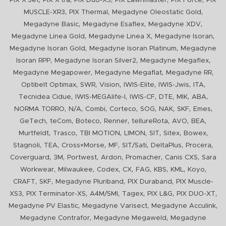
PIX X'Set
PIX X'tra
PIX Duo-XS
PIX Lawnmaster
PIX Force
PIX
,
,
,
MUSCLE-XR3
PIX Thermal
Megadyne Oleostatic Gold
,
,
,
Megadyne Basic
Megadyne Esaflex
Megadyne XDV
,
,
,
Megadyne Linea Gold
Megadyne Linea X
Megadyne Isoran
,
,
Megadyne Isoran Gold
Megadyne Isoran Platinum
Megadyne
,
,
,
Isoran RPP
Megadyne Isoran Silver2
Megadyne Megaflex
,
,
,
Megadyne Megapower
Megadyne Megaflat
Megadyne RR
,
,
,
,
,
,
Optibelt Optimax
SWR
Vision
IWIS-Elite
IWIS-Jwis
ITA
,
,
,
,
,
,
Tecnidea Cidue
IWIS-MEGAlife-I
IWIS-CF
DTE
MIK
ABA
,
,
,
,
,
,
,
,
NORMA TORRO
N/A
Combi
Corteco
SOG
NAK
SKF
Emes
,
,
,
,
,
,
,
GeTech
teCom
Boteco
Renner
tellureRota
AVO
BEA
,
,
,
,
,
,
,
Murtfeldt
Trasco
TBI MOTION
LIMON
SIT
Sitex
Bowex
,
,
,
,
,
,
,
Stagnoli
TEA
Cross+Morse
MF
SIT/Sati
DeltaPlus
Procera
,
,
,
,
,
,
Coverguard
3M
Portwest
Ardon
Promacher
Canis CXS
Sara
,
,
,
,
,
,
,
,
Workwear
Milwaukee
Codex
CX
FAG
KBS
KML
Koyo
,
,
,
,
CRAFT
SKF
Megadyne Pluriband
PIX Duraband
PIX Muscle-
,
,
,
,
,
,
XS3
PIX Terminator-XS
A4M/SMI
Tagex
PIX L&G
PIX DUO-XT
,
,
,
Megadyne PV Elastic
Megadyne Varisect
Megadyne Acculink
,
,
Megadyne Contrafor
Megadyne Megaweld
Megadyne