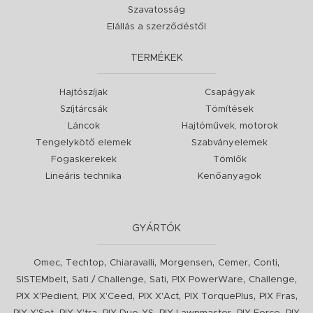
Szavatosság
Elállás a szerződéstől
TERMÉKEK
Hajtószíjak
Csapágyak
Szíjtárcsák
Tömítések
Láncok
Hajtóművek, motorok
Tengelykötő elemek
Szabványelemek
Fogaskerekek
Tömlők
Lineáris technika
Kenőanyagok
GYÁRTÓK
,
,
,
,
,
,
Omec
Techtop
Chiaravalli
Morgensen
Cemer
Conti
,
,
,
,
,
SISTEMbelt
Sati / Challenge
Sati
PIX PowerWare
Challenge
,
,
,
,
,
PIX X'Pedient
PIX X'Ceed
PIX X'Act
PIX TorquePlus
PIX Fras
,
,
,
,
,