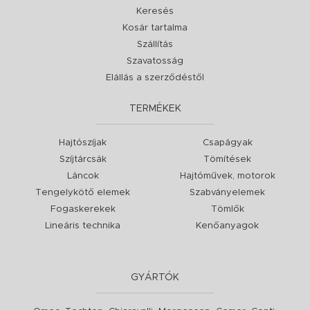
Keresés
Kosár tartalma
Szállítás
Szavatosság
Elállás a szerződéstől
TERMÉKEK
Hajtószíjak
Csapágyak
Szíjtárcsák
Tömítések
Láncok
Hajtóművek, motorok
Tengelykötő elemek
Szabványelemek
Fogaskerekek
Tömlők
Lineáris technika
Kenőanyagok
GYÁRTÓK