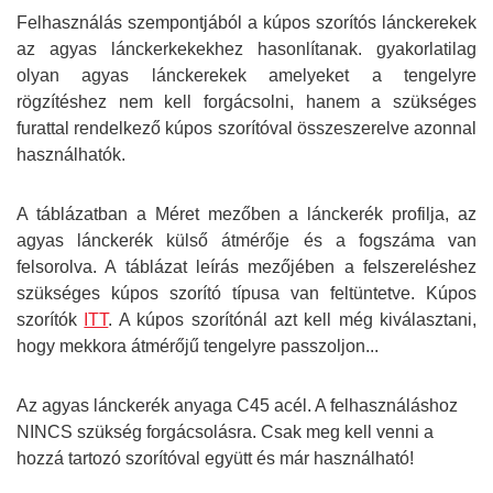
Felhasználás szempontjából a kúpos szorítós lánckerekek
az agyas lánckerkekekhez hasonlítanak. gyakorlatilag
olyan agyas lánckerekek amelyeket a tengelyre
rögzítéshez nem kell forgácsolni, hanem a szükséges
furattal rendelkező kúpos szorítóval összeszerelve azonnal
használhatók.
A táblázatban a Méret mezőben a lánckerék profilja, az
agyas lánckerék külső átmérője és a fogszáma van
felsorolva. A táblázat leírás mezőjében a felszereléshez
szükséges kúpos szorító típusa van feltüntetve. Kúpos
szorítók
ITT
. A kúpos szorítónál azt kell még kiválasztani,
hogy mekkora átmérőjű tengelyre passzoljon...
Az agyas lánckerék anyaga C45 acél. A felhasználáshoz
NINCS szükség forgácsolásra. Csak meg kell venni a
hozzá tartozó szorítóval együtt és már használható!