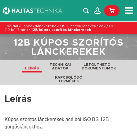
Főoldal
/
Láncok/lánckerekek
/
ISO láncok lánckekekek
/
12B
(19,1x11,7mm)
/
12B kúpos szorítós lánckerekek
12B KÚPOS SZORÍTÓS
LÁNCKEREKEK
TECHNIKAI
LETÖLTHETŐ
LEÍRÁS
ADATOK
DOKUMENTUMOK
KAPCSOLÓDÓ
TERMÉKEK
Leírás
Kúpos szorítós lánckerekek acélból ISO BS 12B
görgősláncokhoz.