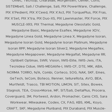
,
,
,
,
,
,
Omec
Techtop
Chiaravalli
Morgensen
Cemer
Conti
,
,
,
,
,
SISTEMbelt
Sati / Challenge
Sati
PIX PowerWare
Challenge
,
,
,
,
,
PIX X'Pedient
PIX X'Ceed
PIX X'Act
PIX TorquePlus
PIX Fras
,
,
,
,
,
PIX X'Set
PIX X'tra
PIX Duo-XS
PIX Lawnmaster
PIX Force
PIX
,
,
,
MUSCLE-XR3
PIX Thermal
Megadyne Oleostatic Gold
,
,
,
Megadyne Basic
Megadyne Esaflex
Megadyne XDV
,
,
,
Megadyne Linea Gold
Megadyne Linea X
Megadyne Isoran
,
,
Megadyne Isoran Gold
Megadyne Isoran Platinum
Megadyne
,
,
,
Isoran RPP
Megadyne Isoran Silver2
Megadyne Megaflex
,
,
,
Megadyne Megapower
Megadyne Megaflat
Megadyne RR
,
,
,
,
,
,
Optibelt Optimax
SWR
Vision
IWIS-Elite
IWIS-Jwis
ITA
,
,
,
,
,
,
Tecnidea Cidue
IWIS-MEGAlife-I
IWIS-CF
DTE
MIK
ABA
,
,
,
,
,
,
,
,
NORMA TORRO
N/A
Combi
Corteco
SOG
NAK
SKF
Emes
,
,
,
,
,
,
,
GeTech
teCom
Boteco
Renner
tellureRota
AVO
BEA
,
,
,
,
,
,
,
Murtfeldt
Trasco
TBI MOTION
LIMON
SIT
Sitex
Bowex
,
,
,
,
,
,
,
Stagnoli
TEA
Cross+Morse
MF
SIT/Sati
DeltaPlus
Procera
,
,
,
,
,
,
Coverguard
3M
Portwest
Ardon
Promacher
Canis CXS
Sara
,
,
,
,
,
,
,
,
Workwear
Milwaukee
Codex
CX
FAG
KBS
KML
Koyo
,
,
,
,
CRAFT
SKF
Megadyne Pluriband
PIX Duraband
PIX Muscle-