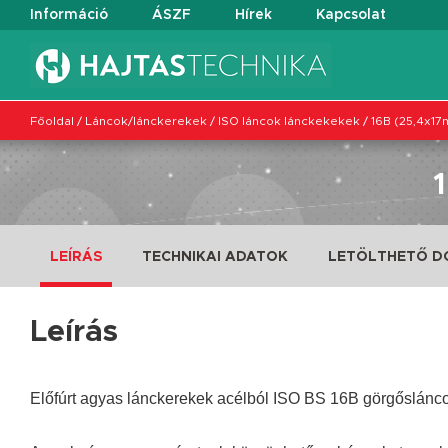
Információ
ÁSZF
Hírek
Kapcsolat
Főoldal
/
Láncok/lánckerekek
/
ISO láncok lánckekekek
/
16B (25,4x1
LEÍRÁS
TECHNIKAI ADATOK
LETÖLTHETŐ 
Leírás
Előfúrt agyas lánckerekek acélból ISO BS 16B görgőslánc