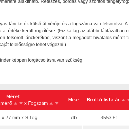
retre alakítható. Reteszes, bordás vagy szorítós tengelyrög
yas lánckerék külső átmérője és a fogszáma van felsorolva. A 
at értéke került rögzítésre.
(Fizikailag az alábbi táblázatban 
en felsorolt lánckerékbe, viszont a megadott hivatalos méret t
aját felelősségre lehet végezni!)
mindenképpen forgácsolásra van szükség!
Méret
Me.e
Bruttó lista ár
tmérő
x Fogszám
1 x 77 mm
x 8 fog
db
3553 Ft