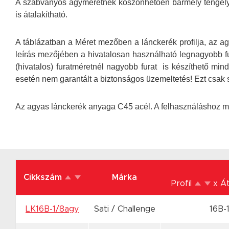
A szabványos agyméretnek köszönhetően bármely tengelymé
is átalakítható.
A táblázatban a Méret mezőben a lánckerék profilja, az ag
leírás mezőjében a hivatalosan használható legnagyobb fur
(hivatalos) furatméretnél nagyobb furat is készíthető mind
esetén nem garantált a biztonságos üzemeltetés! Ezt csak s
Az agyas lánckerék anyaga C45 acél. A felhasználáshoz 
Cikkszám
Márka
Profil
x Á
LK16B-1/8agy
Sati / Challenge
16B-