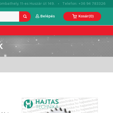
·
mbathely, 11-es Huszár út 149.
Telefon: +36 94 783326
Belépés
Kosár
(
0
)
K