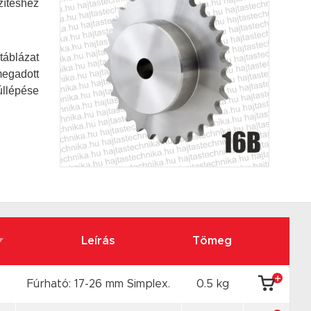
zítéshez
táblázat
megadott
úllépése
Leírás
Tömeg
Fúrható: 17-26 mm Simplex.
0.5 kg