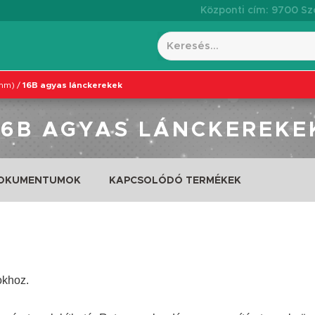
Központi cím: 9700 Szo
7mm)
/
16B agyas lánckerekek
16B AGYAS LÁNCKEREKE
DOKUMENTUMOK
KAPCSOLÓDÓ TERMÉKEK
okhoz.