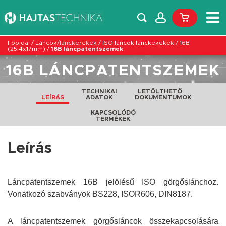
Főoldal
/
Láncok/lánckerekek
/
ISO láncok lánckekekek
/
16B
(25,4x17mm)
/
16B láncpatentszemek
16B LÁNCPATENTSZEMEK
TECHNIKAI
LETÖLTHETŐ
LEÍRÁS
ADATOK
DOKUMENTUMOK
KAPCSOLÓDÓ
TERMÉKEK
Leírás
Láncpatentszemek 16B jelölésű ISO görgőslánchoz.
Vonatkozó szabványok BS228, ISOR606, DIN8187.
A láncpatentszemek görgősláncok összekapcsolására