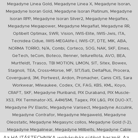
,
,
,
Megadyne Linea Gold
Megadyne Linea X
Megadyne Isoran
,
,
Megadyne Isoran Gold
Megadyne Isoran Platinum
Megadyne
,
,
,
Isoran RPP
Megadyne Isoran Silver2
Megadyne Megaflex
,
,
,
Megadyne Megapower
Megadyne Megaflat
Megadyne RR
,
,
,
,
,
,
Optibelt Optimax
SWR
Vision
IWIS-Elite
IWIS-Jwis
ITA
,
,
,
,
,
,
Tecnidea Cidue
IWIS-MEGAlife-I
IWIS-CF
DTE
MIK
ABA
,
,
,
,
,
,
,
,
NORMA TORRO
N/A
Combi
Corteco
SOG
NAK
SKF
Emes
,
,
,
,
,
,
,
GeTech
teCom
Boteco
Renner
tellureRota
AVO
BEA
,
,
,
,
,
,
,
Murtfeldt
Trasco
TBI MOTION
LIMON
SIT
Sitex
Bowex
,
,
,
,
,
,
,
Stagnoli
TEA
Cross+Morse
MF
SIT/Sati
DeltaPlus
Procera
,
,
,
,
,
,
Coverguard
3M
Portwest
Ardon
Promacher
Canis CXS
Sara
,
,
,
,
,
,
,
,
Workwear
Milwaukee
Codex
CX
FAG
KBS
KML
Koyo
,
,
,
,
CRAFT
SKF
Megadyne Pluriband
PIX Duraband
PIX Muscle-
,
,
,
,
,
,
XS3
PIX Terminator-XS
A4M/SMI
Tagex
PIX L&G
PIX DUO-XT
,
,
,
Megadyne PV Elastic
Megadyne Varisect
Megadyne Acculink
,
,
Megadyne Contrafor
Megadyne Megaweld
Megadyne
,
,
,
Oleostatic
Megadyne Megasync collos
Megadyne Gold (1-2)
,
,
Megadyne Megalinear
Megadyne Millbelts
Megadyne Cable
,
,
,
,
,
Pull
PIX X'Ceed
Megadyne Pull Down
Optibelt VB
Mitsuboshi