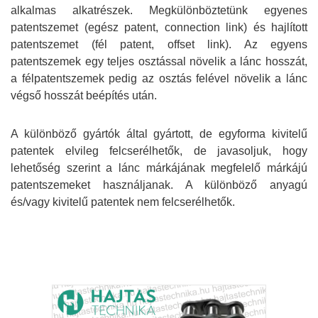
alkalmas alkatrészek. Megkülönböztetünk egyenes
patentszemet (egész patent, connection link) és hajlított
patentszemet (fél patent, offset link). Az egyens
patentszemek egy teljes osztással növelik a lánc hosszát,
a félpatentszemek pedig az osztás felével növelik a lánc
végső hosszát beépítés után.
A különböző gyártók által gyártott, de egyforma kivitelű
patentek elvileg felcserélhetők, de javasoljuk, hogy
lehetőség szerint a lánc márkájának megfelelő márkájú
patentszemeket használjanak. A különböző anyagú
és/vagy kivitelű patentek nem felcserélhetők.