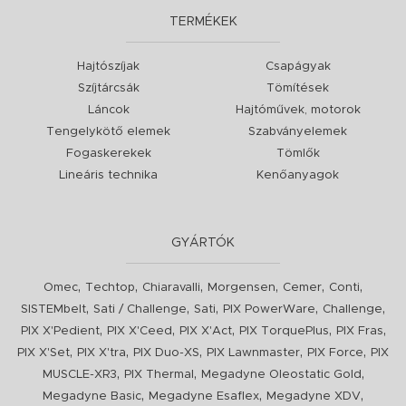
TERMÉKEK
Hajtószíjak
Csapágyak
Szíjtárcsák
Tömítések
Láncok
Hajtóművek, motorok
Tengelykötő elemek
Szabványelemek
Fogaskerekek
Tömlők
Lineáris technika
Kenőanyagok
GYÁRTÓK
,
,
,
,
,
,
Omec
Techtop
Chiaravalli
Morgensen
Cemer
Conti
,
,
,
,
,
SISTEMbelt
Sati / Challenge
Sati
PIX PowerWare
Challenge
,
,
,
,
,
PIX X'Pedient
PIX X'Ceed
PIX X'Act
PIX TorquePlus
PIX Fras
,
,
,
,
,
PIX X'Set
PIX X'tra
PIX Duo-XS
PIX Lawnmaster
PIX Force
PIX
,
,
,
MUSCLE-XR3
PIX Thermal
Megadyne Oleostatic Gold
,
,
,
Megadyne Basic
Megadyne Esaflex
Megadyne XDV