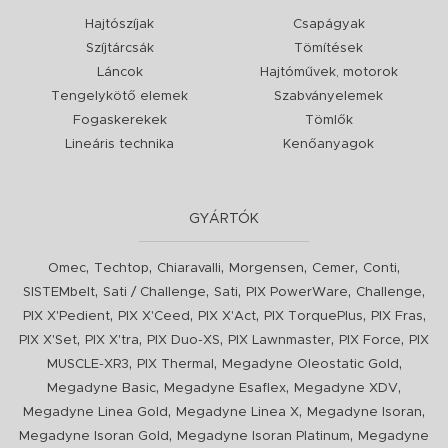
Hajtószíjak
Csapágyak
Szíjtárcsák
Tömítések
Láncok
Hajtóművek, motorok
Tengelykötő elemek
Szabványelemek
Fogaskerekek
Tömlők
Lineáris technika
Kenőanyagok
GYÁRTÓK
,
,
,
,
,
,
Omec
Techtop
Chiaravalli
Morgensen
Cemer
Conti
,
,
,
,
,
SISTEMbelt
Sati / Challenge
Sati
PIX PowerWare
Challenge
,
,
,
,
,
PIX X'Pedient
PIX X'Ceed
PIX X'Act
PIX TorquePlus
PIX Fras
,
,
,
,
,
PIX X'Set
PIX X'tra
PIX Duo-XS
PIX Lawnmaster
PIX Force
PIX
,
,
,
MUSCLE-XR3
PIX Thermal
Megadyne Oleostatic Gold
,
,
,
Megadyne Basic
Megadyne Esaflex
Megadyne XDV
,
,
,
Megadyne Linea Gold
Megadyne Linea X
Megadyne Isoran
,
,
Megadyne Isoran Gold
Megadyne Isoran Platinum
Megadyne