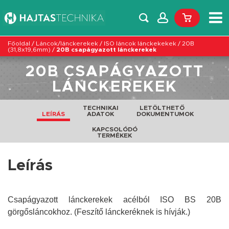
Főoldal
/
Láncok/lánckerekek
/
ISO láncok lánckekekek
/
20B
(31,8x19,6mm)
/
20B csapágyazott lánckerekek
20B CSAPÁGYAZOTT
LÁNCKEREKEK
TECHNIKAI
LETÖLTHETŐ
LEÍRÁS
ADATOK
DOKUMENTUMOK
KAPCSOLÓDÓ
TERMÉKEK
Leírás
Csapágyazott lánckerekek acélból ISO BS 20B
görgősláncokhoz. (Feszítő lánckeréknek is hívják.)