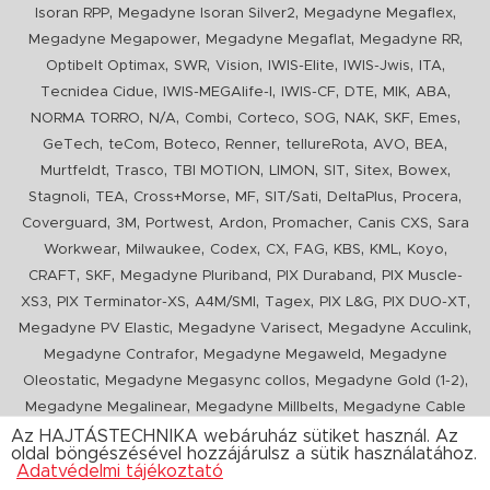
,
,
,
Isoran RPP
Megadyne Isoran Silver2
Megadyne Megaflex
,
,
,
Megadyne Megapower
Megadyne Megaflat
Megadyne RR
,
,
,
,
,
,
Optibelt Optimax
SWR
Vision
IWIS-Elite
IWIS-Jwis
ITA
,
,
,
,
,
,
Tecnidea Cidue
IWIS-MEGAlife-I
IWIS-CF
DTE
MIK
ABA
,
,
,
,
,
,
,
,
NORMA TORRO
N/A
Combi
Corteco
SOG
NAK
SKF
Emes
,
,
,
,
,
,
,
GeTech
teCom
Boteco
Renner
tellureRota
AVO
BEA
,
,
,
,
,
,
,
Murtfeldt
Trasco
TBI MOTION
LIMON
SIT
Sitex
Bowex
,
,
,
,
,
,
,
Stagnoli
TEA
Cross+Morse
MF
SIT/Sati
DeltaPlus
Procera
,
,
,
,
,
,
Coverguard
3M
Portwest
Ardon
Promacher
Canis CXS
Sara
,
,
,
,
,
,
,
,
Workwear
Milwaukee
Codex
CX
FAG
KBS
KML
Koyo
,
,
,
,
CRAFT
SKF
Megadyne Pluriband
PIX Duraband
PIX Muscle-
,
,
,
,
,
,
XS3
PIX Terminator-XS
A4M/SMI
Tagex
PIX L&G
PIX DUO-XT
,
,
,
Megadyne PV Elastic
Megadyne Varisect
Megadyne Acculink
,
,
Megadyne Contrafor
Megadyne Megaweld
Megadyne
,
,
,
Oleostatic
Megadyne Megasync collos
Megadyne Gold (1-2)
,
,
Megadyne Megalinear
Megadyne Millbelts
Megadyne Cable
,
,
,
,
,
Pull
PIX X'Ceed
Megadyne Pull Down
Optibelt VB
Mitsuboshi
Az HAJTÁSTECHNIKA webáruház sütiket használ. Az
oldal böngészésével hozzájárulsz a sütik használatához.
,
,
,
ConCar
Megadyne Megarib
PIX HARVESTER
Urgent
Adatvédelmi tájékoztató