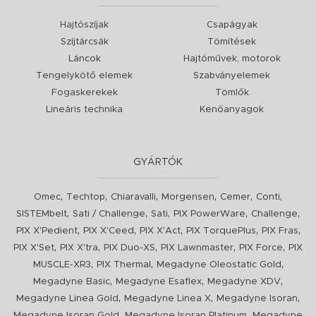
Hajtószíjak
Csapágyak
Szíjtárcsák
Tömítések
Láncok
Hajtóművek, motorok
Tengelykötő elemek
Szabványelemek
Fogaskerekek
Tömlők
Lineáris technika
Kenőanyagok
GYÁRTÓK
,
,
,
,
,
,
Omec
Techtop
Chiaravalli
Morgensen
Cemer
Conti
,
,
,
,
,
SISTEMbelt
Sati / Challenge
Sati
PIX PowerWare
Challenge
,
,
,
,
,
PIX X'Pedient
PIX X'Ceed
PIX X'Act
PIX TorquePlus
PIX Fras
,
,
,
,
,
PIX X'Set
PIX X'tra
PIX Duo-XS
PIX Lawnmaster
PIX Force
PIX
,
,
,
MUSCLE-XR3
PIX Thermal
Megadyne Oleostatic Gold
,
,
,
Megadyne Basic
Megadyne Esaflex
Megadyne XDV
,
,
,
Megadyne Linea Gold
Megadyne Linea X
Megadyne Isoran
,
,
Megadyne Isoran Gold
Megadyne Isoran Platinum
Megadyne