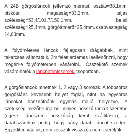
A 24B görgősláncok jellemző méretei: osztás=38,1mm,
piskóta magasság=33,2mm, teljes
szélesség=53,4/101,7/150,1mm, belső
szélesség=25,4mm, görgőátmérő=25,4mm, csapvastagság
14,63mm.
A folyóméteres láncok fajlagosan drágábbak, mint
tekercses változataik. 2m felett érdemes leellenőrizni, hogy
megéri-e folyóméterben vásárolni... Összekötő szemek
vásárolhatók a
láncpatentszemek
csoportban.
A görgősláncok lehetnek 1, 2 vagy 3 sorosak. A többsoros
görgőslánc kevesebb helyet foglal, mint ha egysoros
láncokat használnánk egymás mellé helyezve.
A
szélesség mezőbe írja be, milyen hosszú láncot szeretne
(egész láncszem hosszúság kerül szállításra), a
darabszámhoz pedig, hogy hány darab láncot szertne.
Egyedileg vágjuk, nem vesszük vissza és nem cseréljük.