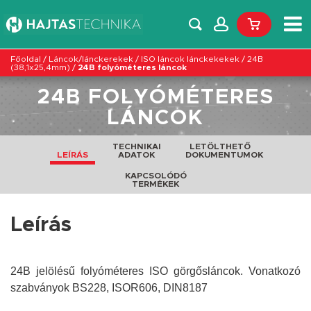
Főoldal
/
Láncok/lánckerekek
/
ISO láncok lánckekekek
/
24B
(38,1x25,4mm)
/
24B folyóméteres láncok
24B FOLYÓMÉTERES
LÁNCOK
TECHNIKAI
LETÖLTHETŐ
LEÍRÁS
ADATOK
DOKUMENTUMOK
KAPCSOLÓDÓ
TERMÉKEK
Leírás
24B jelölésű folyóméteres ISO görgősláncok. Vonatkozó
szabványok BS228, ISOR606, DIN8187