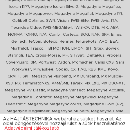
,
,
,
Isoran RPP
Megadyne Isoran Silver2
Megadyne Megaflex
,
,
,
Megadyne Megapower
Megadyne Megaflat
Megadyne RR
,
,
,
,
,
,
Optibelt Optimax
SWR
Vision
IWIS-Elite
IWIS-Jwis
ITA
,
,
,
,
,
,
Tecnidea Cidue
IWIS-MEGAlife-I
IWIS-CF
DTE
MIK
ABA
,
,
,
,
,
,
,
,
NORMA TORRO
N/A
Combi
Corteco
SOG
NAK
SKF
Emes
,
,
,
,
,
,
,
GeTech
teCom
Boteco
Renner
tellureRota
AVO
BEA
,
,
,
,
,
,
,
Murtfeldt
Trasco
TBI MOTION
LIMON
SIT
Sitex
Bowex
,
,
,
,
,
,
,
Stagnoli
TEA
Cross+Morse
MF
SIT/Sati
DeltaPlus
Procera
,
,
,
,
,
,
Coverguard
3M
Portwest
Ardon
Promacher
Canis CXS
Sara
,
,
,
,
,
,
,
,
Workwear
Milwaukee
Codex
CX
FAG
KBS
KML
Koyo
,
,
,
,
CRAFT
SKF
Megadyne Pluriband
PIX Duraband
PIX Muscle-
,
,
,
,
,
,
XS3
PIX Terminator-XS
A4M/SMI
Tagex
PIX L&G
PIX DUO-XT
,
,
,
Megadyne PV Elastic
Megadyne Varisect
Megadyne Acculink
,
,
Megadyne Contrafor
Megadyne Megaweld
Megadyne
,
,
,
Oleostatic
Megadyne Megasync collos
Megadyne Gold (1-2)
,
,
Megadyne Megalinear
Megadyne Millbelts
Megadyne Cable
,
,
,
,
,
Pull
PIX X'Ceed
Megadyne Pull Down
Optibelt VB
Mitsuboshi
Az HAJTÁSTECHNIKA webáruház sütiket használ. Az
oldal böngészésével hozzájárulsz a sütik használatához.
,
,
,
ConCar
Megadyne Megarib
PIX HARVESTER
Urgent
Adatvédelmi tájékoztató