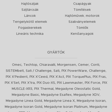
Hajtószíjak
Csapágyak
Szíjtárcsák
Tömítések
Láncok
Hajtóművek, motorok
Tengelykötő elemek
Szabványelemek
Fogaskerekek
Tömlők
Lineáris technika
Kenőanyagok
GYÁRTÓK
,
,
,
,
,
,
Omec
Techtop
Chiaravalli
Morgensen
Cemer
Conti
,
,
,
,
,
SISTEMbelt
Sati / Challenge
Sati
PIX PowerWare
Challenge
,
,
,
,
,
PIX X'Pedient
PIX X'Ceed
PIX X'Act
PIX TorquePlus
PIX Fras
,
,
,
,
,
PIX X'Set
PIX X'tra
PIX Duo-XS
PIX Lawnmaster
PIX Force
PIX
,
,
,
MUSCLE-XR3
PIX Thermal
Megadyne Oleostatic Gold
,
,
,
Megadyne Basic
Megadyne Esaflex
Megadyne XDV
,
,
,
Megadyne Linea Gold
Megadyne Linea X
Megadyne Isoran
,
,
Megadyne Isoran Gold
Megadyne Isoran Platinum
Megadyne