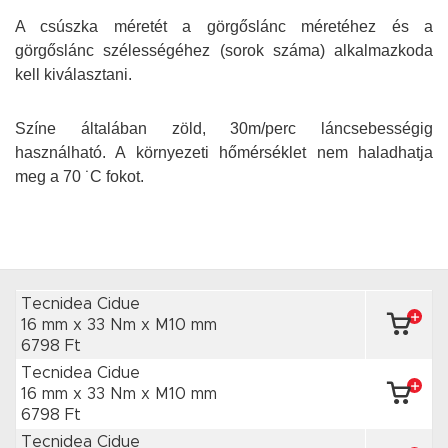
A csúszka méretét a görgőslánc méretéhez és a
görgőslánc szélességéhez (sorok száma) alkalmazkoda
kell kiválasztani.
Színe általában zöld, 30m/perc láncsebességig
használható. A környezeti hőmérséklet nem haladhatja
meg a 70 ˙C fokot.
Tecnidea Cidue
16 mm x 33 Nm
x M10 mm
6798 Ft
Tecnidea Cidue
16 mm x 33 Nm
x M10 mm
6798 Ft
Tecnidea Cidue