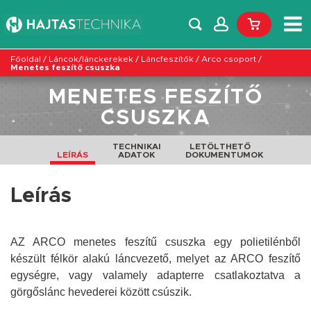
Főoldal
/
Láncok/lánckerekek
/
Láncfeszítők
/
Arco csoport
/
Menetes feszítő csuszka
MENETES FESZÍTŐ
CSUSZKA
TECHNIKAI
LETÖLTHETŐ
LEÍRÁS
ADATOK
DOKUMENTUMOK
Leírás
AZ ARCO menetes feszítű csuszka egy polietilénből
készült félkör alakú láncvezető, melyet az ARCO feszítő
egységre, vagy valamely adapterre csatlakoztatva a
görgőslánc hevederei között csúszik.