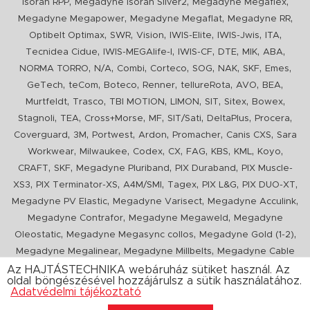
,
,
,
Isoran RPP
Megadyne Isoran Silver2
Megadyne Megaflex
,
,
,
Megadyne Megapower
Megadyne Megaflat
Megadyne RR
,
,
,
,
,
,
Optibelt Optimax
SWR
Vision
IWIS-Elite
IWIS-Jwis
ITA
,
,
,
,
,
,
Tecnidea Cidue
IWIS-MEGAlife-I
IWIS-CF
DTE
MIK
ABA
,
,
,
,
,
,
,
,
NORMA TORRO
N/A
Combi
Corteco
SOG
NAK
SKF
Emes
,
,
,
,
,
,
,
GeTech
teCom
Boteco
Renner
tellureRota
AVO
BEA
,
,
,
,
,
,
,
Murtfeldt
Trasco
TBI MOTION
LIMON
SIT
Sitex
Bowex
,
,
,
,
,
,
,
Stagnoli
TEA
Cross+Morse
MF
SIT/Sati
DeltaPlus
Procera
,
,
,
,
,
,
Coverguard
3M
Portwest
Ardon
Promacher
Canis CXS
Sara
,
,
,
,
,
,
,
,
Workwear
Milwaukee
Codex
CX
FAG
KBS
KML
Koyo
,
,
,
,
CRAFT
SKF
Megadyne Pluriband
PIX Duraband
PIX Muscle-
,
,
,
,
,
,
XS3
PIX Terminator-XS
A4M/SMI
Tagex
PIX L&G
PIX DUO-XT
,
,
,
Megadyne PV Elastic
Megadyne Varisect
Megadyne Acculink
,
,
Megadyne Contrafor
Megadyne Megaweld
Megadyne
,
,
,
Oleostatic
Megadyne Megasync collos
Megadyne Gold (1-2)
,
,
Megadyne Megalinear
Megadyne Millbelts
Megadyne Cable
,
,
,
,
,
Pull
PIX X'Ceed
Megadyne Pull Down
Optibelt VB
Mitsuboshi
Az HAJTÁSTECHNIKA webáruház sütiket használ. Az
oldal böngészésével hozzájárulsz a sütik használatához.
,
,
,
ConCar
Megadyne Megarib
PIX HARVESTER
Urgent
Adatvédelmi tájékoztató