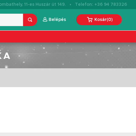
·
mbathely, 11-es Huszár út 149.
Telefon: +36 94 783326
Belépés
Kosár
(
0
)
KA