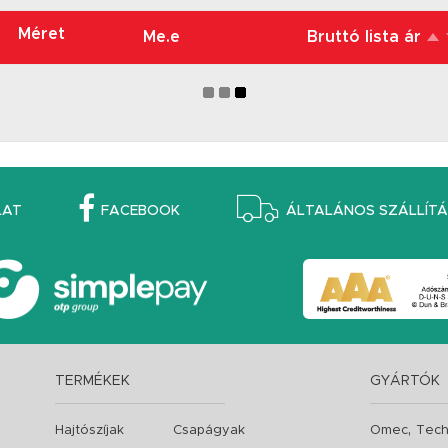
Méret
Me.e
Bruttó lista ár
LAT
FACEBOOK
ÁLTALÁNOS SZÁLLÍTÁS
TERMÉKEK
GYÁRTÓK
,
Hajtószíjak
Csapágyak
Omec
Tech