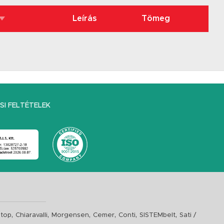
Leírás
Tömeg
I FELTÉTELEK
,
,
,
,
,
,
top
Chiaravalli
Morgensen
Cemer
Conti
SISTEMbelt
Sati /