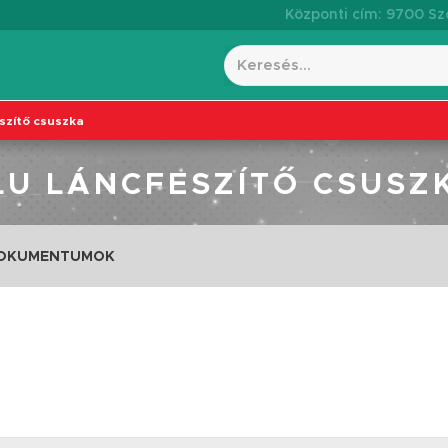
Központi cím: 9700 Szo
eszítő csuszka
LU LÁNCFESZÍTŐ CSUSZ
DOKUMENTUMOK