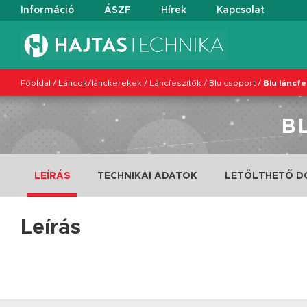
Információ
ÁSZF
Hírek
Kapcsolat
Főoldal
/
Láncok/lánckerekek
/
Láncfeszítők
/
Blu csoport
/
Blu láncf
B
LEÍRÁS
TECHNIKAI ADATOK
LETÖLTHETŐ 
Leírás