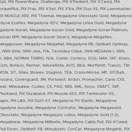
,
,
,
,
,
Sati
PIX PowerWare
Challenge
PIX X'Pedient
PIX X'Ceed
PIX
,
,
,
,
,
,
orquePlus
PIX Fras
PIX X'Set
PIX X'tra
PIX Duo-XS
PIX Lawnmaster
,
,
,
IX MUSCLE-XR3
PIX Thermal
Megadyne Oleostatic Gold
Megadyne
,
,
,
dyne Esaflex
Megadyne XDV
Megadyne Linea Gold
Megadyne
,
,
,
gadyne Isoran
Megadyne Isoran Gold
Megadyne Isoran Platinum
,
,
,
soran RPP
Megadyne Isoran Silver2
Megadyne Megaflex
,
,
,
,
Megapower
Megadyne Megaflat
Megadyne RR
Optibelt Optimax
,
,
,
,
,
,
n
IWIS-Elite
IWIS-Jwis
ITA
Tecnidea Cidue
IWIS-MEGAlife-I
IWIS-
,
,
,
,
,
,
,
,
,
,
K
ABA
NORMA TORRO
N/A
Combi
Corteco
SOG
NAK
SKF
Emes
,
,
,
,
,
,
,
,
Com
Boteco
Renner
tellureRota
AVO
BEA
Murtfeldt
Trasco
TBI
,
,
,
,
,
,
,
,
,
IMON
SIT
Sitex
Bowex
Stagnoli
TEA
Cross+Morse
MF
SIT/Sati
,
,
,
,
,
,
,
rocera
Coverguard
3M
Portwest
Ardon
Promacher
Canis CXS
,
,
,
,
,
,
,
,
,
,
ear
Milwaukee
Codex
CX
FAG
KBS
KML
Koyo
CRAFT
SKF
,
,
,
,
luriband
PIX Duraband
PIX Muscle-XS3
PIX Terminator-XS
,
,
,
,
agex
PIX L&G
PIX DUO-XT
Megadyne PV Elastic
Megadyne
,
,
,
gadyne Acculink
Megadyne Contrafor
Megadyne Megaweld
,
,
,
leostatic
Megadyne Megasync collos
Megadyne Gold (1-2)
,
,
,
,
Megalinear
Megadyne Millbelts
Megadyne Cable Pull
PIX X'Ceed
,
,
,
,
,
ull Down
Optibelt VB
Mitsuboshi
ConCar
Megadyne Megarib
PIX