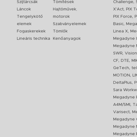
,
Szíjtárcsák
Tömítések
Challenge
,
Láncok
Hajtóművek,
X'Act
PIX T
,
Tengelykötő
motorok
PIX Force
P
,
elemek
Szabványelemek
Basic
Mega
,
Fogaskerekek
Tömlők
Linea X
Me
Lineáris technika
Kenőanyagok
Megadyne I
Megadyne 
,
SWR
Visio
,
,
CF
DTE
MI
,
GeTech
te
,
MOTION
L
,
DeltaPlus
P
Sara Workw
Megadyne P
,
A4M/SMI
T
,
Varisect
Me
Megadyne O
Megadyne 
Megadyne P