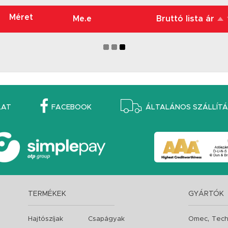
Méret
Me.e
Bruttó lista ár
LAT
FACEBOOK
ÁLTALÁNOS SZÁLLÍTÁS
TERMÉKEK
GYÁRTÓK
,
Hajtószíjak
Csapágyak
Omec
Tech