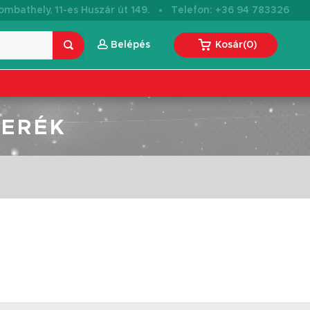
·
mbathely, 11-es Huszár út 149.
Telefon: +36 94 783326
Belépés
Kosár
(
0
)
KERÉK