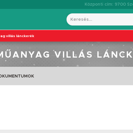
Központi cím: 9700 Szo
g villás lánckerék
MŰANYAG VILLÁS LÁNC
DOKUMENTUMOK