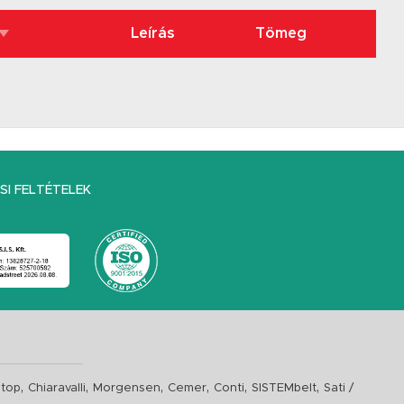
Leírás
Tömeg
I FELTÉTELEK
,
,
,
,
,
,
top
Chiaravalli
Morgensen
Cemer
Conti
SISTEMbelt
Sati /