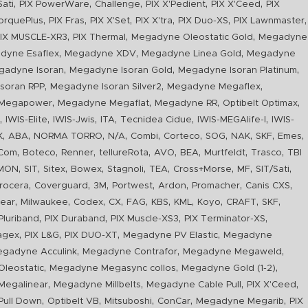
,
,
,
,
,
Sati
PIX PowerWare
Challenge
PIX X'Pedient
PIX X'Ceed
PIX
,
,
,
,
,
,
orquePlus
PIX Fras
PIX X'Set
PIX X'tra
PIX Duo-XS
PIX Lawnmaster
,
,
,
IX MUSCLE-XR3
PIX Thermal
Megadyne Oleostatic Gold
Megadyne
,
,
,
dyne Esaflex
Megadyne XDV
Megadyne Linea Gold
Megadyne
,
,
,
gadyne Isoran
Megadyne Isoran Gold
Megadyne Isoran Platinum
,
,
,
soran RPP
Megadyne Isoran Silver2
Megadyne Megaflex
,
,
,
,
Megapower
Megadyne Megaflat
Megadyne RR
Optibelt Optimax
,
,
,
,
,
,
n
IWIS-Elite
IWIS-Jwis
ITA
Tecnidea Cidue
IWIS-MEGAlife-I
IWIS-
,
,
,
,
,
,
,
,
,
,
K
ABA
NORMA TORRO
N/A
Combi
Corteco
SOG
NAK
SKF
Emes
,
,
,
,
,
,
,
,
Com
Boteco
Renner
tellureRota
AVO
BEA
Murtfeldt
Trasco
TBI
,
,
,
,
,
,
,
,
,
IMON
SIT
Sitex
Bowex
Stagnoli
TEA
Cross+Morse
MF
SIT/Sati
,
,
,
,
,
,
,
rocera
Coverguard
3M
Portwest
Ardon
Promacher
Canis CXS
,
,
,
,
,
,
,
,
,
,
ear
Milwaukee
Codex
CX
FAG
KBS
KML
Koyo
CRAFT
SKF
,
,
,
,
luriband
PIX Duraband
PIX Muscle-XS3
PIX Terminator-XS
,
,
,
,
agex
PIX L&G
PIX DUO-XT
Megadyne PV Elastic
Megadyne
,
,
,
gadyne Acculink
Megadyne Contrafor
Megadyne Megaweld
,
,
,
leostatic
Megadyne Megasync collos
Megadyne Gold (1-2)
,
,
,
,
Megalinear
Megadyne Millbelts
Megadyne Cable Pull
PIX X'Ceed
,
,
,
,
,
ull Down
Optibelt VB
Mitsuboshi
ConCar
Megadyne Megarib
PIX