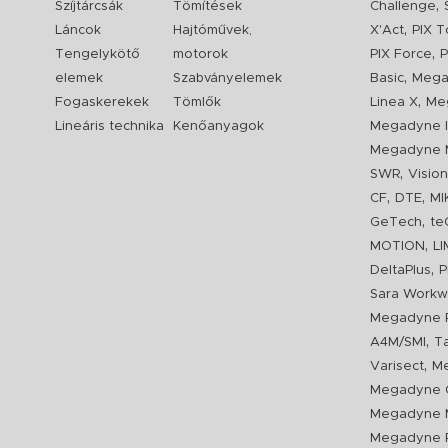
,
Szíjtárcsák
Tömítések
Challenge
,
Láncok
Hajtóművek,
X'Act
PIX T
,
Tengelykötő
motorok
PIX Force
P
,
elemek
Szabványelemek
Basic
Mega
,
Fogaskerekek
Tömlők
Linea X
Me
Lineáris technika
Kenőanyagok
Megadyne I
Megadyne 
,
SWR
Visio
,
,
CF
DTE
MI
,
GeTech
te
,
MOTION
L
,
DeltaPlus
P
Sara Workw
Megadyne P
,
A4M/SMI
T
,
Varisect
Me
Megadyne O
Megadyne 
Megadyne P