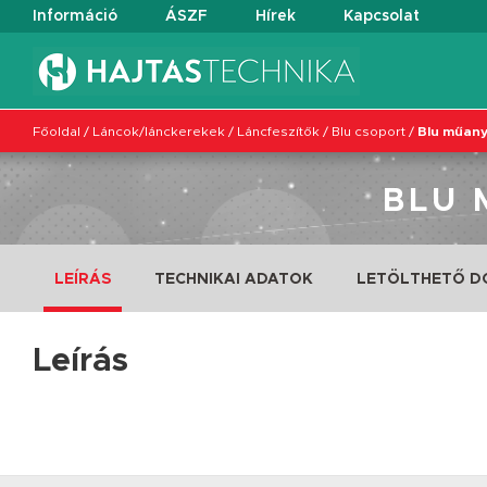
Információ
ÁSZF
Hírek
Kapcsolat
Főoldal
/
Láncok/lánckerekek
/
Láncfeszítők
/
Blu csoport
/
Blu műanya
BLU 
LEÍRÁS
TECHNIKAI ADATOK
LETÖLTHETŐ 
Leírás