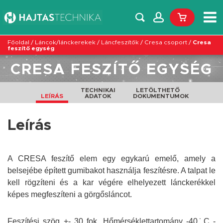
Főoldal
/
Láncok/lánckerekek
/
Láncfeszítők
/
Cresa csoport
/
Cresa
feszítő egység
CRESA FESZÍTŐ EGYSÉG
TECHNIKAI
LETÖLTHETŐ
LEÍRÁS
ADATOK
DOKUMENTUMOK
Leírás
A CRESA feszítő elem egy egykarú emelő, amely a
belsejébe épített gumibakot használja feszítésre. A talpat le
kell rögzíteni és a kar végére elhelyezett lánckerékkel
képes megfeszíteni a görgősláncot.
Feszítési szög +- 30 fok. Hőmérséklettartomány -40˙C -