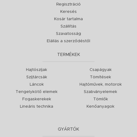
Regisztráció
Keresés
Kosár tartalma
Szállítás
Szavatosság
Elállás a szerződéstől
TERMÉKEK
Hajtószíjak
Csapágyak
Szíjtárcsák
Tömítések
Láncok
Hajtóművek, motorok
Tengelykötő elemek
Szabványelemek
Fogaskerekek
Tömlők
Lineáris technika
Kenőanyagok
GYÁRTÓK