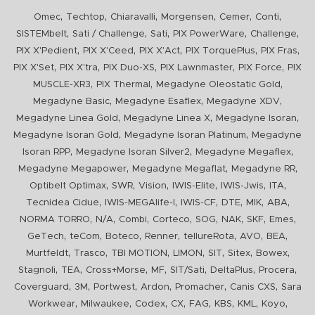
,
,
,
,
,
,
Omec
Techtop
Chiaravalli
Morgensen
Cemer
Conti
,
,
,
,
,
SISTEMbelt
Sati / Challenge
Sati
PIX PowerWare
Challenge
,
,
,
,
,
PIX X'Pedient
PIX X'Ceed
PIX X'Act
PIX TorquePlus
PIX Fras
,
,
,
,
,
PIX X'Set
PIX X'tra
PIX Duo-XS
PIX Lawnmaster
PIX Force
PIX
,
,
,
MUSCLE-XR3
PIX Thermal
Megadyne Oleostatic Gold
,
,
,
Megadyne Basic
Megadyne Esaflex
Megadyne XDV
,
,
,
Megadyne Linea Gold
Megadyne Linea X
Megadyne Isoran
,
,
Megadyne Isoran Gold
Megadyne Isoran Platinum
Megadyne
,
,
,
Isoran RPP
Megadyne Isoran Silver2
Megadyne Megaflex
,
,
,
Megadyne Megapower
Megadyne Megaflat
Megadyne RR
,
,
,
,
,
,
Optibelt Optimax
SWR
Vision
IWIS-Elite
IWIS-Jwis
ITA
,
,
,
,
,
,
Tecnidea Cidue
IWIS-MEGAlife-I
IWIS-CF
DTE
MIK
ABA
,
,
,
,
,
,
,
,
NORMA TORRO
N/A
Combi
Corteco
SOG
NAK
SKF
Emes
,
,
,
,
,
,
,
GeTech
teCom
Boteco
Renner
tellureRota
AVO
BEA
,
,
,
,
,
,
,
Murtfeldt
Trasco
TBI MOTION
LIMON
SIT
Sitex
Bowex
,
,
,
,
,
,
,
Stagnoli
TEA
Cross+Morse
MF
SIT/Sati
DeltaPlus
Procera
,
,
,
,
,
,
Coverguard
3M
Portwest
Ardon
Promacher
Canis CXS
Sara
,
,
,
,
,
,
,
,
Workwear
Milwaukee
Codex
CX
FAG
KBS
KML
Koyo