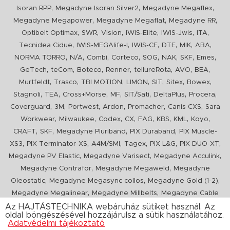
,
,
,
Isoran RPP
Megadyne Isoran Silver2
Megadyne Megaflex
,
,
,
Megadyne Megapower
Megadyne Megaflat
Megadyne RR
,
,
,
,
,
,
Optibelt Optimax
SWR
Vision
IWIS-Elite
IWIS-Jwis
ITA
,
,
,
,
,
,
Tecnidea Cidue
IWIS-MEGAlife-I
IWIS-CF
DTE
MIK
ABA
,
,
,
,
,
,
,
,
NORMA TORRO
N/A
Combi
Corteco
SOG
NAK
SKF
Emes
,
,
,
,
,
,
,
GeTech
teCom
Boteco
Renner
tellureRota
AVO
BEA
,
,
,
,
,
,
,
Murtfeldt
Trasco
TBI MOTION
LIMON
SIT
Sitex
Bowex
,
,
,
,
,
,
,
Stagnoli
TEA
Cross+Morse
MF
SIT/Sati
DeltaPlus
Procera
,
,
,
,
,
,
Coverguard
3M
Portwest
Ardon
Promacher
Canis CXS
Sara
,
,
,
,
,
,
,
,
Workwear
Milwaukee
Codex
CX
FAG
KBS
KML
Koyo
,
,
,
,
CRAFT
SKF
Megadyne Pluriband
PIX Duraband
PIX Muscle-
,
,
,
,
,
,
XS3
PIX Terminator-XS
A4M/SMI
Tagex
PIX L&G
PIX DUO-XT
,
,
,
Megadyne PV Elastic
Megadyne Varisect
Megadyne Acculink
,
,
Megadyne Contrafor
Megadyne Megaweld
Megadyne
,
,
,
Oleostatic
Megadyne Megasync collos
Megadyne Gold (1-2)
,
,
Megadyne Megalinear
Megadyne Millbelts
Megadyne Cable
,
,
,
,
,
Pull
PIX X'Ceed
Megadyne Pull Down
Optibelt VB
Mitsuboshi
Az HAJTÁSTECHNIKA webáruház sütiket használ. Az
oldal böngészésével hozzájárulsz a sütik használatához.
,
,
,
ConCar
Megadyne Megarib
PIX HARVESTER
Urgent
Adatvédelmi tájékoztató