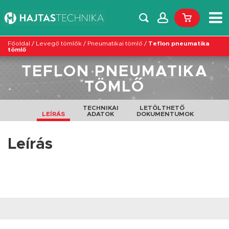
Főoldal
/
Levegő tömlők
/
Pneumatikai tömlő
/
Teflon pneumatika
tömlő
TEFLON PNEUMATIKA
TÖMLŐ
TECHNIKAI
LETÖLTHETŐ
LEÍRÁS
ADATOK
DOKUMENTUMOK
Leírás