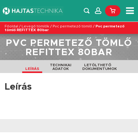
Főoldal
/
Levegő tömlők
/
Pvc permetező tömlő
/
Pvc permetező
tömlő REFITTEX 80bar
PVC PERMETEZŐ TÖMLŐ
REFITTEX 80BAR
TECHNIKAI
LETÖLTHETŐ
LEÍRÁS
ADATOK
DOKUMENTUMOK
Leírás