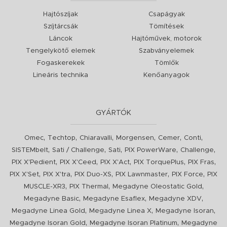
Hajtószíjak
Csapágyak
Szíjtárcsák
Tömítések
Láncok
Hajtóművek, motorok
Tengelykötő elemek
Szabványelemek
Fogaskerekek
Tömlők
Lineáris technika
Kenőanyagok
GYÁRTÓK
,
,
,
,
,
,
Omec
Techtop
Chiaravalli
Morgensen
Cemer
Conti
,
,
,
,
,
SISTEMbelt
Sati / Challenge
Sati
PIX PowerWare
Challenge
,
,
,
,
,
PIX X'Pedient
PIX X'Ceed
PIX X'Act
PIX TorquePlus
PIX Fras
,
,
,
,
,
PIX X'Set
PIX X'tra
PIX Duo-XS
PIX Lawnmaster
PIX Force
PIX
,
,
,
MUSCLE-XR3
PIX Thermal
Megadyne Oleostatic Gold
,
,
,
Megadyne Basic
Megadyne Esaflex
Megadyne XDV
,
,
,
Megadyne Linea Gold
Megadyne Linea X
Megadyne Isoran
,
,
Megadyne Isoran Gold
Megadyne Isoran Platinum
Megadyne