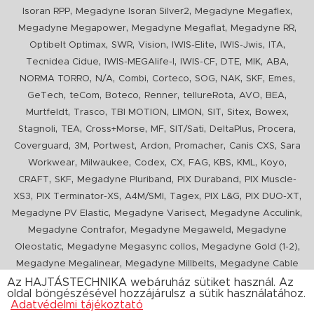
,
,
,
Isoran RPP
Megadyne Isoran Silver2
Megadyne Megaflex
,
,
,
Megadyne Megapower
Megadyne Megaflat
Megadyne RR
,
,
,
,
,
,
Optibelt Optimax
SWR
Vision
IWIS-Elite
IWIS-Jwis
ITA
,
,
,
,
,
,
Tecnidea Cidue
IWIS-MEGAlife-I
IWIS-CF
DTE
MIK
ABA
,
,
,
,
,
,
,
,
NORMA TORRO
N/A
Combi
Corteco
SOG
NAK
SKF
Emes
,
,
,
,
,
,
,
GeTech
teCom
Boteco
Renner
tellureRota
AVO
BEA
,
,
,
,
,
,
,
Murtfeldt
Trasco
TBI MOTION
LIMON
SIT
Sitex
Bowex
,
,
,
,
,
,
,
Stagnoli
TEA
Cross+Morse
MF
SIT/Sati
DeltaPlus
Procera
,
,
,
,
,
,
Coverguard
3M
Portwest
Ardon
Promacher
Canis CXS
Sara
,
,
,
,
,
,
,
,
Workwear
Milwaukee
Codex
CX
FAG
KBS
KML
Koyo
,
,
,
,
CRAFT
SKF
Megadyne Pluriband
PIX Duraband
PIX Muscle-
,
,
,
,
,
,
XS3
PIX Terminator-XS
A4M/SMI
Tagex
PIX L&G
PIX DUO-XT
,
,
,
Megadyne PV Elastic
Megadyne Varisect
Megadyne Acculink
,
,
Megadyne Contrafor
Megadyne Megaweld
Megadyne
,
,
,
Oleostatic
Megadyne Megasync collos
Megadyne Gold (1-2)
,
,
Megadyne Megalinear
Megadyne Millbelts
Megadyne Cable
,
,
,
,
,
Pull
PIX X'Ceed
Megadyne Pull Down
Optibelt VB
Mitsuboshi
Az HAJTÁSTECHNIKA webáruház sütiket használ. Az
oldal böngészésével hozzájárulsz a sütik használatához.
,
,
,
ConCar
Megadyne Megarib
PIX HARVESTER
Urgent
Adatvédelmi tájékoztató