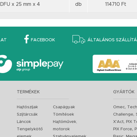
DFU x 25 mm
x 4
db
114710 Ft
LAT
FACEBOOK
ÁLTALÁNOS SZÁLLÍTÁS
TERMÉKEK
GYÁRTÓK
,
Hajtószíjak
Csapágyak
Omec
Tech
,
Szíjtárcsák
Tömítések
Challenge
,
Láncok
Hajtóművek,
X'Act
PIX T
,
Tengelykötő
motorok
PIX Force
P
,
elemek
Szabványelemek
Basic
Mega