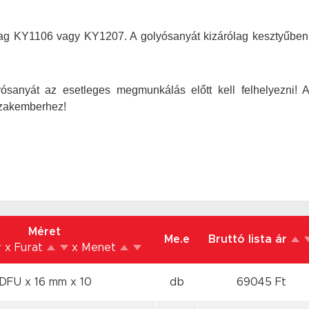
anyag KY1106 vagy KY1207. A golyósanyát kizárólag kesztyűbe
yósanyát az esetleges megmunkálás előtt kell felhelyezni! 
 szakemberhez!
Méret
Me.e
Bruttó lista ár
x Furat
x Menet
DFU x 16 mm
x 10
db
69045 Ft