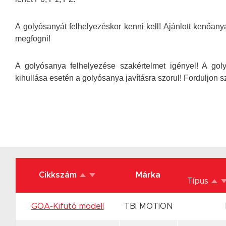
A golyósanyát felhelyezéskor kenni kell! Ajánlott kenő
megfogni!
A golyósanya felhelyezése szakértelmet igényel! A gol
kihullása esetén a golyósanya javításra szorul! Forduljon
Cikkszám
Márka
Típus
GOA-Kifutó modell
TBI MOTION