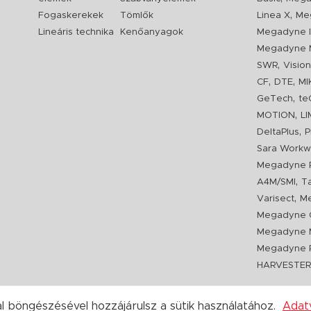
,
Fogaskerekek
Tömlők
Linea X
Me
Lineáris technika
Kenőanyagok
Megadyne I
Megadyne 
,
SWR
Visio
,
,
CF
DTE
MI
,
GeTech
te
,
MOTION
L
,
DeltaPlus
P
Sara Workw
Megadyne P
,
A4M/SMI
T
,
Varisect
Me
Megadyne O
Megadyne 
Megadyne P
HARVESTE
 böngészésével hozzájárulsz a sütik használatához.
Adat
Copyright 2020. hajtastechnika.hu