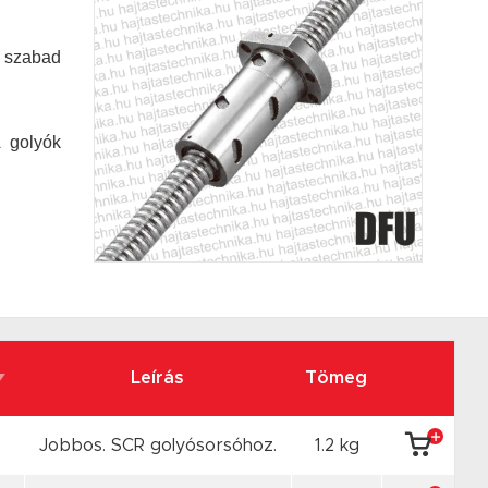
n szabad
A golyók
Leírás
Tömeg
Jobbos. SCR golyósorsóhoz.
1.2 kg