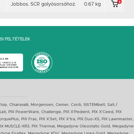
Jobbos. SCR golyósorsóhoz.
0.67 kg
I FELTÉTELEK
,
,
,
,
,
,
top
Chiaravalli
Morgensen
Cemer
Conti
SISTEMbelt
Sati /
,
,
,
,
,
Sati
PIX PowerWare
Challenge
PIX X'Pedient
PIX X'Ceed
PIX
,
,
,
,
,
,
orquePlus
PIX Fras
PIX X'Set
PIX X'tra
PIX Duo-XS
PIX Lawnmaster
,
,
,
IX MUSCLE-XR3
PIX Thermal
Megadyne Oleostatic Gold
Megadyne
,
,
,
dyne Esaflex
Megadyne XDV
Megadyne Linea Gold
Megadyne