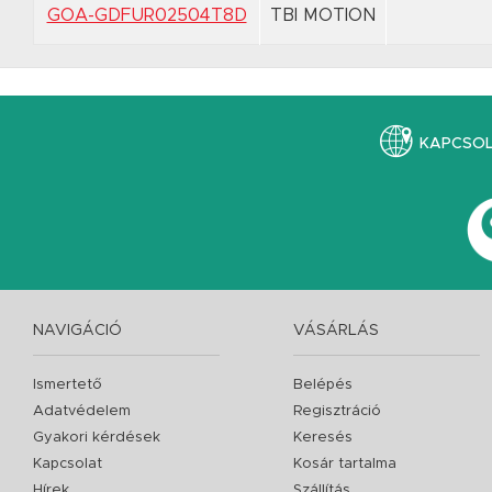
GOA-GDFUR02504T8D
TBI MOTION
KAPCSO
NAVIGÁCIÓ
VÁSÁRLÁS
Ismertető
Belépés
Adatvédelem
Regisztráció
Gyakori kérdések
Keresés
Kapcsolat
Kosár tartalma
Hírek
Szállítás