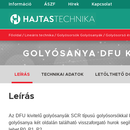
Információ
ÁSZF
Hírek
Kapcsolat
Főoldal
/
Lineáris technika
/
Golyósorsók Golyósanyák
/
Golyósorsó és
GOLYÓSANYA DFU K
LEÍRÁS
TECHNIKAI ADATOK
LETÖLTHETŐ 
Leírás
Az DFU kivitelű golyósanyák SCR típusú golyósorsókkal k
golyósanya két oldalán található visszaforgató hurok segít
lehet P0, P1, P2.