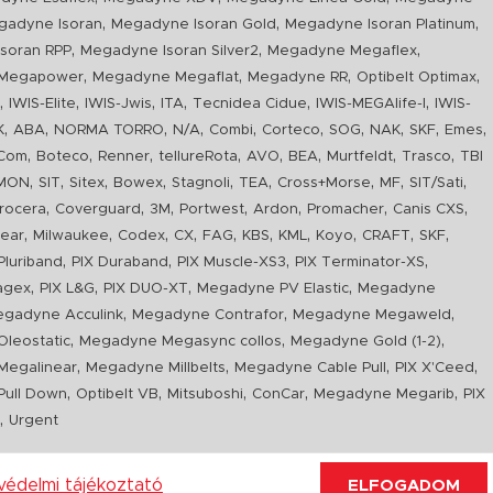
,
,
,
gadyne Isoran
Megadyne Isoran Gold
Megadyne Isoran Platinum
,
,
,
soran RPP
Megadyne Isoran Silver2
Megadyne Megaflex
,
,
,
,
Megapower
Megadyne Megaflat
Megadyne RR
Optibelt Optimax
,
,
,
,
,
,
n
IWIS-Elite
IWIS-Jwis
ITA
Tecnidea Cidue
IWIS-MEGAlife-I
IWIS-
,
,
,
,
,
,
,
,
,
,
K
ABA
NORMA TORRO
N/A
Combi
Corteco
SOG
NAK
SKF
Emes
,
,
,
,
,
,
,
,
Com
Boteco
Renner
tellureRota
AVO
BEA
Murtfeldt
Trasco
TBI
,
,
,
,
,
,
,
,
,
IMON
SIT
Sitex
Bowex
Stagnoli
TEA
Cross+Morse
MF
SIT/Sati
,
,
,
,
,
,
,
rocera
Coverguard
3M
Portwest
Ardon
Promacher
Canis CXS
,
,
,
,
,
,
,
,
,
,
ear
Milwaukee
Codex
CX
FAG
KBS
KML
Koyo
CRAFT
SKF
,
,
,
,
luriband
PIX Duraband
PIX Muscle-XS3
PIX Terminator-XS
,
,
,
,
agex
PIX L&G
PIX DUO-XT
Megadyne PV Elastic
Megadyne
,
,
,
gadyne Acculink
Megadyne Contrafor
Megadyne Megaweld
,
,
,
leostatic
Megadyne Megasync collos
Megadyne Gold (1-2)
,
,
,
,
Megalinear
Megadyne Millbelts
Megadyne Cable Pull
PIX X'Ceed
,
,
,
,
,
ull Down
Optibelt VB
Mitsuboshi
ConCar
Megadyne Megarib
PIX
,
R
Urgent
védelmi tájékoztató
ELFOGADOM