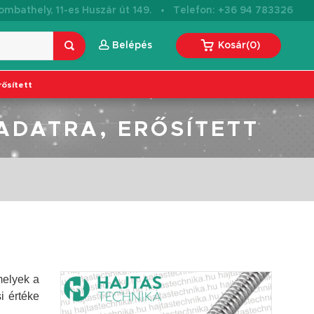
·
mbathely, 11-es Huszár út 149.
Telefon: +36 94 783326
Belépés
Kosár
(
0
)
rősített
ADATRA, ERŐSÍTETT
melyek a
i értéke