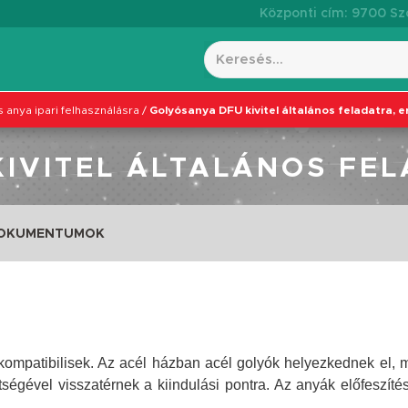
Központi cím: 9700 Szo
 anya ipari felhasználásra
/
Golyósanya DFU kivitel általános feladatra, e
IVITEL ÁLTALÁNOS FEL
DOKUMENTUMOK
ompatibilisek. Az acél házban acél golyók helyezkednek el, 
ségével visszatérnek a kiindulási pontra. Az anyák előfeszítés