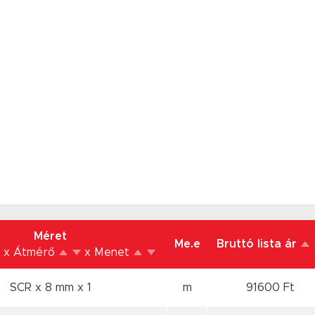
Méret
Me.e
Bruttó lista ár
x Átmérő
x Menet
SCR x 8 mm
x 1
m
91600 Ft