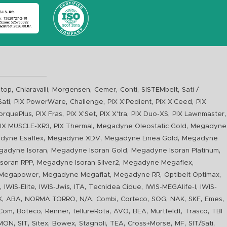
,
,
,
,
,
,
top
Chiaravalli
Morgensen
Cemer
Conti
SISTEMbelt
Sati /
,
,
,
,
,
Sati
PIX PowerWare
Challenge
PIX X'Pedient
PIX X'Ceed
PIX
,
,
,
,
,
,
orquePlus
PIX Fras
PIX X'Set
PIX X'tra
PIX Duo-XS
PIX Lawnmaster
,
,
,
IX MUSCLE-XR3
PIX Thermal
Megadyne Oleostatic Gold
Megadyne
,
,
,
dyne Esaflex
Megadyne XDV
Megadyne Linea Gold
Megadyne
,
,
,
gadyne Isoran
Megadyne Isoran Gold
Megadyne Isoran Platinum
,
,
,
soran RPP
Megadyne Isoran Silver2
Megadyne Megaflex
,
,
,
,
Megapower
Megadyne Megaflat
Megadyne RR
Optibelt Optimax
,
,
,
,
,
,
n
IWIS-Elite
IWIS-Jwis
ITA
Tecnidea Cidue
IWIS-MEGAlife-I
IWIS-
,
,
,
,
,
,
,
,
,
,
K
ABA
NORMA TORRO
N/A
Combi
Corteco
SOG
NAK
SKF
Emes
,
,
,
,
,
,
,
,
Com
Boteco
Renner
tellureRota
AVO
BEA
Murtfeldt
Trasco
TBI
,
,
,
,
,
,
,
,
,
IMON
SIT
Sitex
Bowex
Stagnoli
TEA
Cross+Morse
MF
SIT/Sati