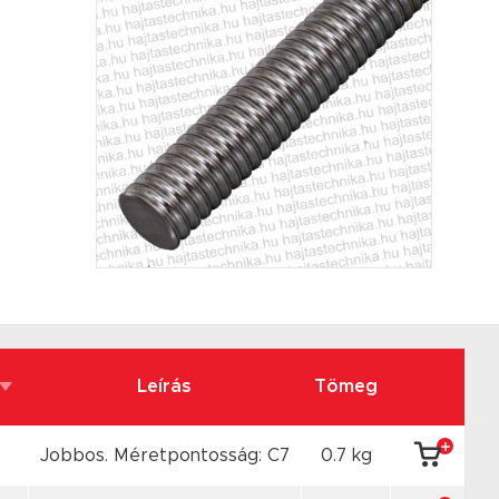
Leírás
Tömeg
Jobbos. Méretpontosság: C7
0.7 kg