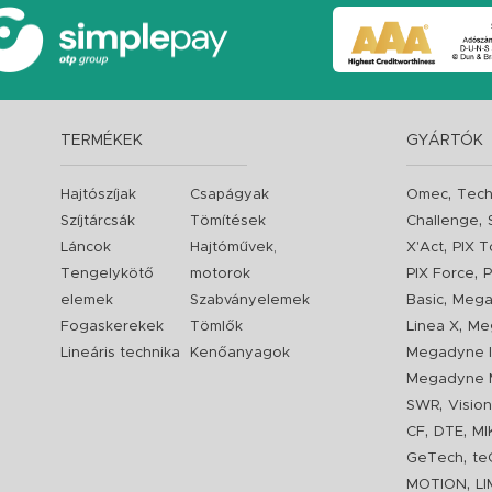
TERMÉKEK
GYÁRTÓK
,
Hajtószíjak
Csapágyak
Omec
Tech
,
Szíjtárcsák
Tömítések
Challenge
,
Láncok
Hajtóművek,
X'Act
PIX T
,
Tengelykötő
motorok
PIX Force
P
,
elemek
Szabványelemek
Basic
Mega
,
Fogaskerekek
Tömlők
Linea X
Me
Lineáris technika
Kenőanyagok
Megadyne I
Megadyne 
,
SWR
Visio
,
,
CF
DTE
MI
,
GeTech
te
,
MOTION
L