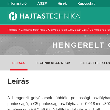
Információ
ÁSZF
Hírek
Kapcsolat
Főoldal
/
Lineáris technika
/
Golyósorsók Golyósanyák
/
Golyósorsó és
HENGERELT 
LEÍRÁS
TECHNIKAI ADATOK
LETÖLTHETŐ 
Leírás
A hengerelt golyósorsók többféle pontossági osztály
pontosságú, a C5 pontossági osztályba a +- 0,018 mm /300
keménysége HRC 56-62. A felület indukciósan edzett.