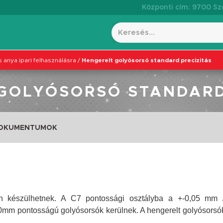
Központi cím: 9700 Szo
 anya ipari felhasználásra
/
Hengerelt golyósorsó standard precizitás
GOLYÓSORSÓ STANDARD
DOKUMENTUMOK
ban készülhetnek. A C7 pontossági osztályba a +-0,05 mm
mm pontosságú golyósorsók kerülnek. A hengerelt golyósorsók 