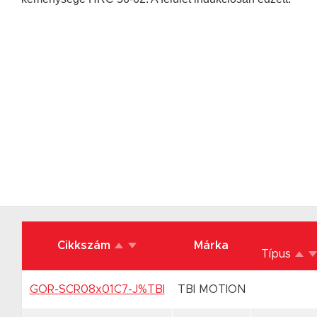
Cikkszám
Márka
Típus
GOR-SCR08x01C7-J%TBI
TBI MOTION