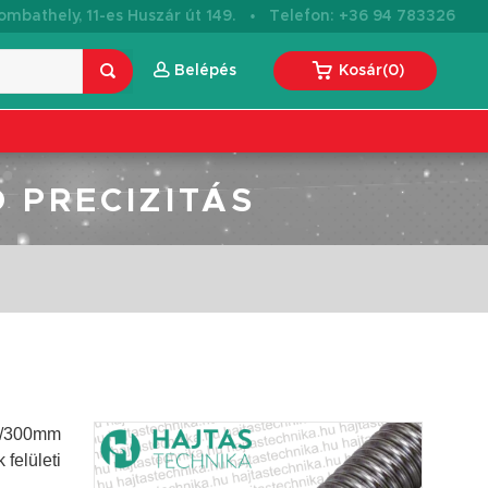
·
mbathely, 11-es Huszár út 149.
Telefon: +36 94 783326
Belépés
Kosár
(
0
)
 PRECIZITÁS
 /300mm
felületi