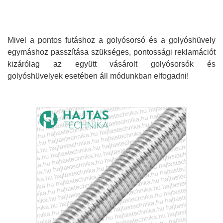
Mivel a pontos futáshoz a golyósorsó és a golyóshüvely
egymáshoz passzítása szükséges, pontossági reklamációt
kizárólag az együtt vásárolt golyósorsók és
golyóshüvelyek esetében áll módunkban elfogadni!