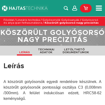
Főoldal
/
Lineáris technika
/
Golyósorsók Golyósanyák
/
Golyósorsó
és anya ipari felhasználásra
/
Köszörült golyósorsó nagy precizitás
KÖSZÖRÜLT GOLYÓSORSÓ
NAGY PRECIZITÁS
TECHNIKAI
LETÖLTHETŐ
LEÍRÁS
ADATOK
DOKUMENTUMOK
Leírás
A köszörült golyósorsók egyedi rendelésre készülnek. A
köszörűlt golyósorsók pontossági osztálya C3 (0,008mm
/300mm). A felület indukciósan edzett, HRC58-62
keménységű.