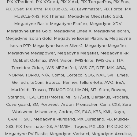
,
,
,
,
,
PIX X'Pedient
PIX X'Ceed
PIX X'Act
PIX TorquePlus
PIX Fras
,
,
,
,
,
PIX X'Set
PIX X'tra
PIX Duo-XS
PIX Lawnmaster
PIX Force
PIX
,
,
,
MUSCLE-XR3
PIX Thermal
Megadyne Oleostatic Gold
,
,
,
Megadyne Basic
Megadyne Esaflex
Megadyne XDV
,
,
,
Megadyne Linea Gold
Megadyne Linea X
Megadyne Isoran
,
,
Megadyne Isoran Gold
Megadyne Isoran Platinum
Megadyne
,
,
,
Isoran RPP
Megadyne Isoran Silver2
Megadyne Megaflex
,
,
,
Megadyne Megapower
Megadyne Megaflat
Megadyne RR
,
,
,
,
,
,
Optibelt Optimax
SWR
Vision
IWIS-Elite
IWIS-Jwis
ITA
,
,
,
,
,
,
Tecnidea Cidue
IWIS-MEGAlife-I
IWIS-CF
DTE
MIK
ABA
,
,
,
,
,
,
,
,
NORMA TORRO
N/A
Combi
Corteco
SOG
NAK
SKF
Emes
,
,
,
,
,
,
,
GeTech
teCom
Boteco
Renner
tellureRota
AVO
BEA
,
,
,
,
,
,
,
Murtfeldt
Trasco
TBI MOTION
LIMON
SIT
Sitex
Bowex
,
,
,
,
,
,
,
Stagnoli
TEA
Cross+Morse
MF
SIT/Sati
DeltaPlus
Procera
,
,
,
,
,
,
Coverguard
3M
Portwest
Ardon
Promacher
Canis CXS
Sara
,
,
,
,
,
,
,
,
Workwear
Milwaukee
Codex
CX
FAG
KBS
KML
Koyo
,
,
,
,
CRAFT
SKF
Megadyne Pluriband
PIX Duraband
PIX Muscle-
,
,
,
,
,
,
XS3
PIX Terminator-XS
A4M/SMI
Tagex
PIX L&G
PIX DUO-XT
,
,
,
Megadyne PV Elastic
Megadyne Varisect
Megadyne Acculink