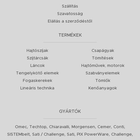
Szállítás
Szavatosság
Elállás a szerződéstől
TERMÉKEK
Hajtószíjak
Csapágyak
Szíjtárcsák
Tömítések
Láncok
Hajtóművek, motorok
Tengelykötő elemek
Szabványelemek
Fogaskerekek
Tömlők
Lineáris technika
Kenőanyagok
GYÁRTÓK
,
,
,
,
,
,
Omec
Techtop
Chiaravalli
Morgensen
Cemer
Conti
,
,
,
,
,
SISTEMbelt
Sati / Challenge
Sati
PIX PowerWare
Challenge