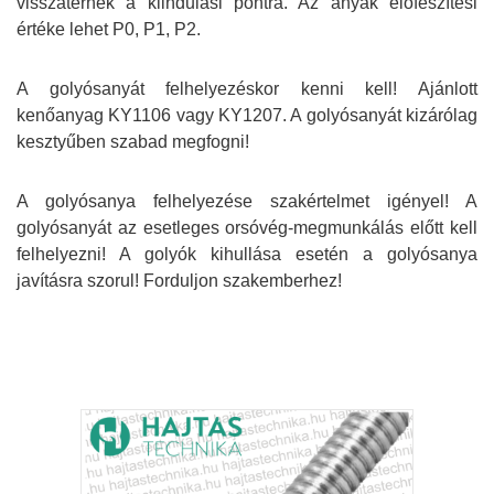
visszatérnek a kiindulási pontra. Az anyák előfeszítési
értéke lehet P0, P1, P2.
A golyósanyát felhelyezéskor kenni kell! Ajánlott
kenőanyag KY1106 vagy KY1207. A golyósanyát kizárólag
kesztyűben szabad megfogni!
A golyósanya felhelyezése szakértelmet igényel! A
golyósanyát az esetleges orsóvég-megmunkálás előtt kell
felhelyezni! A golyók kihullása esetén a golyósanya
javításra szorul! Forduljon szakemberhez!