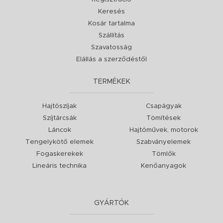
Keresés
Kosár tartalma
Szállítás
Szavatosság
Elállás a szerződéstől
TERMÉKEK
Hajtószíjak
Csapágyak
Szíjtárcsák
Tömítések
Láncok
Hajtóművek, motorok
Tengelykötő elemek
Szabványelemek
Fogaskerekek
Tömlők
Lineáris technika
Kenőanyagok
GYÁRTÓK