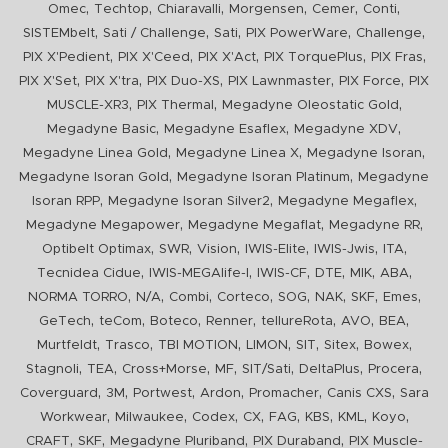
,
,
,
,
,
,
Omec
Techtop
Chiaravalli
Morgensen
Cemer
Conti
,
,
,
,
,
SISTEMbelt
Sati / Challenge
Sati
PIX PowerWare
Challenge
,
,
,
,
,
PIX X'Pedient
PIX X'Ceed
PIX X'Act
PIX TorquePlus
PIX Fras
,
,
,
,
,
PIX X'Set
PIX X'tra
PIX Duo-XS
PIX Lawnmaster
PIX Force
PIX
,
,
,
MUSCLE-XR3
PIX Thermal
Megadyne Oleostatic Gold
,
,
,
Megadyne Basic
Megadyne Esaflex
Megadyne XDV
,
,
,
Megadyne Linea Gold
Megadyne Linea X
Megadyne Isoran
,
,
Megadyne Isoran Gold
Megadyne Isoran Platinum
Megadyne
,
,
,
Isoran RPP
Megadyne Isoran Silver2
Megadyne Megaflex
,
,
,
Megadyne Megapower
Megadyne Megaflat
Megadyne RR
,
,
,
,
,
,
Optibelt Optimax
SWR
Vision
IWIS-Elite
IWIS-Jwis
ITA
,
,
,
,
,
,
Tecnidea Cidue
IWIS-MEGAlife-I
IWIS-CF
DTE
MIK
ABA
,
,
,
,
,
,
,
,
NORMA TORRO
N/A
Combi
Corteco
SOG
NAK
SKF
Emes
,
,
,
,
,
,
,
GeTech
teCom
Boteco
Renner
tellureRota
AVO
BEA
,
,
,
,
,
,
,
Murtfeldt
Trasco
TBI MOTION
LIMON
SIT
Sitex
Bowex
,
,
,
,
,
,
,
Stagnoli
TEA
Cross+Morse
MF
SIT/Sati
DeltaPlus
Procera
,
,
,
,
,
,
Coverguard
3M
Portwest
Ardon
Promacher
Canis CXS
Sara
,
,
,
,
,
,
,
,
Workwear
Milwaukee
Codex
CX
FAG
KBS
KML
Koyo
,
,
,
,
CRAFT
SKF
Megadyne Pluriband
PIX Duraband
PIX Muscle-