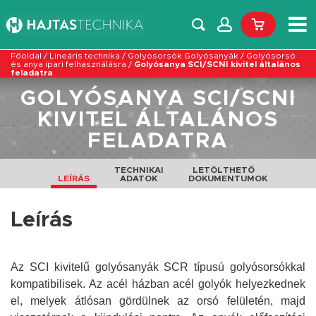
Főoldal
/
Lineáris technika
/
Golyósorsók Golyósanyák
/
Golyósorsó
és anya ipari felhasználásra
/
Golyósanya SCI/SCNI kivitel általános
feladatra
GOLYÓSANYA SCI/SCNI
KIVITEL ÁLTALÁNOS
FELADATRA
TECHNIKAI
LETÖLTHETŐ
LEÍRÁS
ADATOK
DOKUMENTUMOK
Leírás
Az SCI kivitelű golyósanyák SCR típusú golyósorsókkal
kompatibilisek. Az acél házban acél golyók helyezkednek
el, melyek átlósan gördülnek az orsó felületén, majd